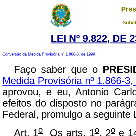
Pres
Subch
LEI Nº 9.822, DE
Conversão da Medida Provisória nº 1.866-3, de 1999
Faço saber que o
PRESI
Medida Provisória nº 1.866-3,
aprovou, e eu, Antonio Carl
efeitos do disposto no parágr
Federal, promulgo a seguinte L
o
o
o
Art. 1
Os arts. 1
, 2
e 1