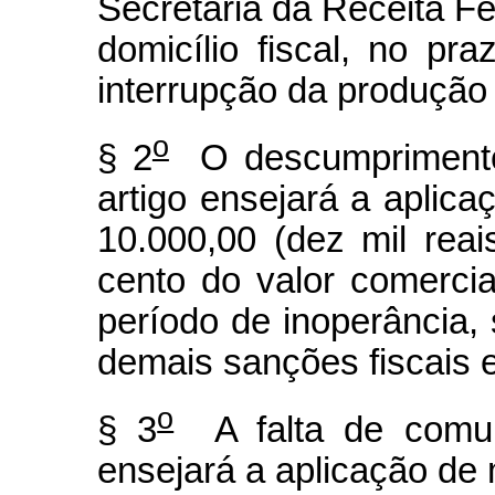
Secretaria da Receita Fe
domicílio fiscal, no pr
interrupção da produção
o
§ 2
O descumprimento
artigo ensejará a aplica
10.000,00 (dez mil rea
cento do valor comerci
período de inoperância,
demais sanções fiscais e
o
§ 3
A falta de comun
ensejará a aplicação de 