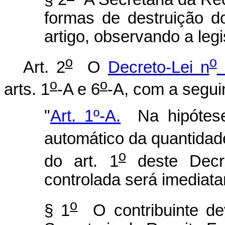
formas de destruição d
artigo, observando a leg
o
o
Art. 2
O
Decreto-Lei n
o
o
arts. 1
-A e 6
-A, com a segui
"
Art. 1º-A.
Na hipótese 
automático da quantidade
o
do art. 1
deste Decre
controlada será imediata
o
§ 1
O contribuinte de