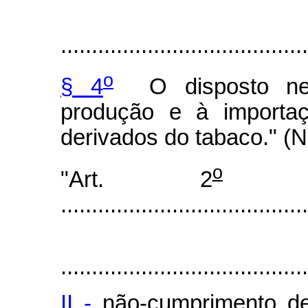
........................................
o
§ 4
O disposto nest
produção e à importaç
derivados do tabaco." (
o
"Art. 2
........................................
........................................
II -
não-cumprimento de o