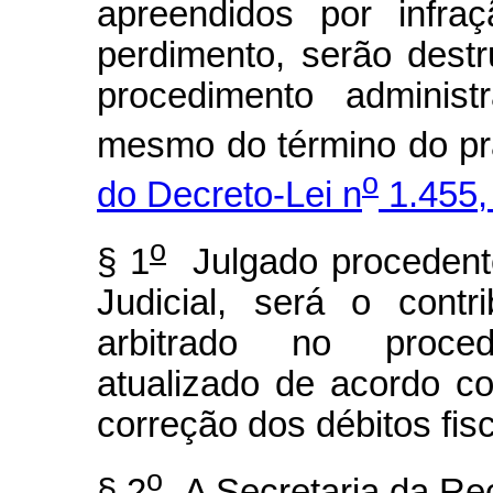
apreendidos por infra
perdimento, serão dest
procedimento administra
mesmo do término do pr
o
do Decreto-Lei n
1.455, 
o
§ 1
Julgado procedente
Judicial, será o contr
arbitrado no procedim
atualizado de acordo co
correção dos débitos fisc
o
§ 2
A Secretaria da Rec