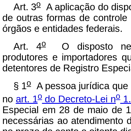
o
Art. 3
A aplicação do dispo
de outras formas de controle
órgãos e entidades federais.
o
Art. 4
O disposto nesta
produtores e importadores 
detentores de Registro Especi
o
§ 1
A pessoa jurídica que 
o
o
no
art. 1
do Decreto-Lei n
1.
Especial em 28 de maio de 1
necessárias ao atendimento d