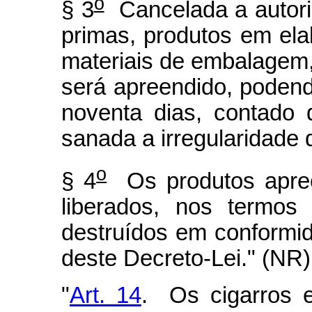
o
§ 3
Cancelada a autori
primas, produtos em el
materiais de embalagem,
será apreendido, podend
noventa dias, contado 
sanada a irregularidade
o
§ 4
Os produtos apree
liberados, nos termos 
destruídos em conformid
deste Decreto-Lei." (NR)
"
Art. 14
. Os cigarros e