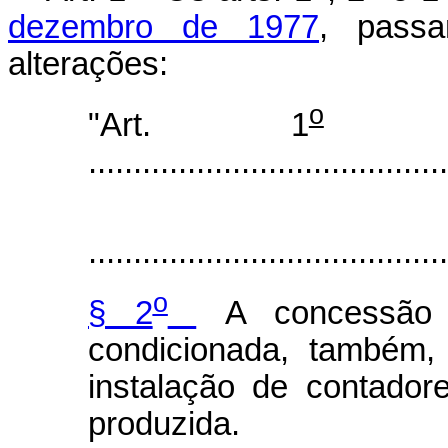
dezembro de 1977
, pass
alterações:
o
"Art. 1
........................................
........................................
o
§ 2
A concessão d
condicionada, também,
instalação de contador
produzida.