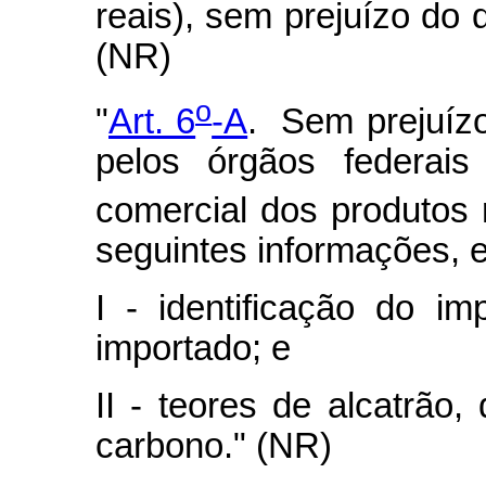
reais), sem prejuízo do d
(NR)
o
"
Art. 6
-A
. Sem prejuíz
pelos órgãos federai
comercial dos produtos r
seguintes informações, 
I - identificação do i
importado; e
II - teores de alcatrão
carbono." (NR)