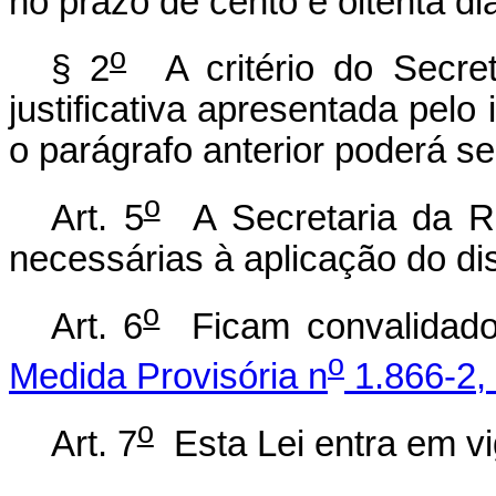
no prazo de cento e oitenta di
o
§ 2
A critério do Secret
justificativa apresentada pelo
o parágrafo anterior poderá se
o
Art. 5
A Secretaria da Re
necessárias à aplicação do di
o
Art. 6
Ficam convalidado
o
Medida Provisória n
1.866-2, 
o
Art. 7
Esta Lei entra em vi