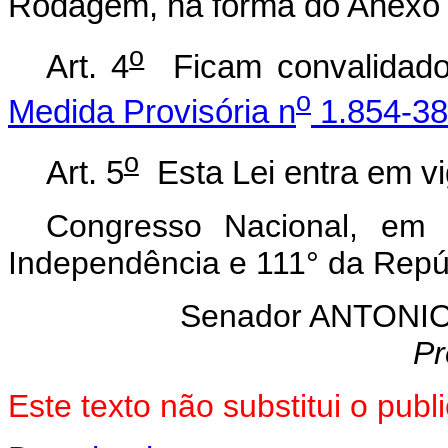
Rodagem, na forma do Anexo I
o
Art. 4
Ficam convalidado
o
Medida Provisória n
1.854-38
o
Art. 5
Esta Lei entra em vi
Congresso Nacional, em
Independência e 111° da Repú
Senador ANTON
Pr
Este texto não substitui o pu