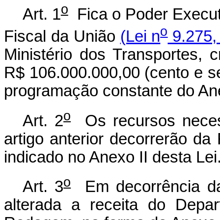
o
Art. 1
Fica o Poder Executi
o
Fiscal da União
(Lei n
9.275,
Ministério dos Transportes, cr
R$ 106.000.000,00 (cento e se
programação constante do Ane
o
Art. 2
Os recursos neces
artigo anterior decorrerão d
indicado no Anexo II desta Lei
o
Art. 3
Em decorrência da a
alterada a receita do Depa