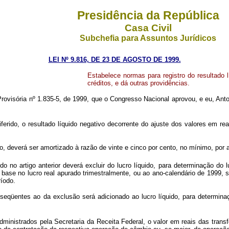
Presidência da República
Casa Civil
Subchefia para Assuntos Jurídicos
LEI Nº 9.816, DE 23 DE AGOSTO DE 1999.
Estabelece normas para registro do resultado 
créditos, e dá outras providências.
ovisória nº 1.835-5, de 1999, que o Congresso Nacional aprovou, e eu, Anto
ferido, o resultado líquido negativo decorrente do ajuste dos valores em re
, deverá ser amortizado à razão de vinte e cinco por cento, no mínimo, por a
no artigo anterior deverá excluir do lucro líquido, para determinação do lu
m base no lucro real apurado trimestralmente, ou ao ano-calendário de 1999, 
ríodo.
qüentes ao da exclusão será adicionado ao lucro líquido, para determinaçã
ministrados pela Secretaria da Receita Federal, o valor em reais das trans