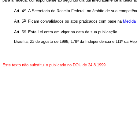
para a moeda, correspondente ao segundo dia útil imediatamente anterior a
o
Art. 4
A Secretaria da Receita Federal, no âmbito de sua competênci
o
Art. 5
Ficam convalidados os atos praticados com base na
Medida 
o
Art. 6
Esta Lei entra em vigor na data de sua publicação.
Brasília, 23 de agosto de 1999; 178
º
da Independência e 111
º
da Repú
Este texto não substitui o publicado no DOU de 24.8.1999