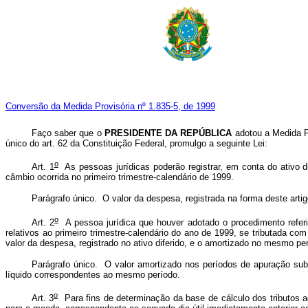
Conversão da Medida Provisória nº 1.835-5, de 1999
Faço saber que o
PRESIDENTE DA REPÚBLICA
adotou a Medida Pr
único do art. 62 da Constituição Federal, promulgo a seguinte Lei:
o
Art. 1
As pessoas jurídicas poderão registrar, em conta do ativo di
câmbio ocorrida no primeiro trimestre-calendário de 1999.
Parágrafo único. O valor da despesa, registrada na forma deste artigo
o
Art. 2
A pessoa jurídica que houver adotado o procedimento referido 
relativos ao primeiro trimestre-calendário do ano de 1999, se tributada co
valor da despesa, registrado no ativo diferido, e o amortizado no mesmo pe
Parágrafo único. O valor amortizado nos períodos de apuração subse
líquido correspondentes ao mesmo período.
o
Art. 3
Para fins de determinação da base de cálculo dos tributos ad