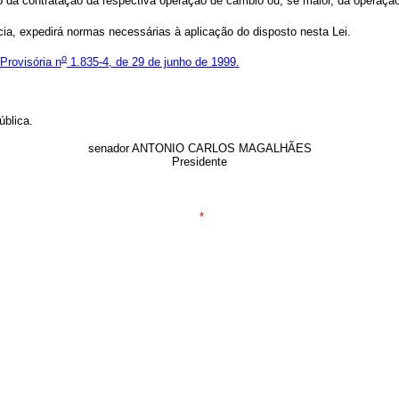
o da contratação da respectiva operação de câmbio ou, se maior, da operaçã
a, expedirá normas necessárias à aplicação do disposto nesta Lei.
o
Provisória n
1.835-4, de 29 de junho de 1999.
blica.
senador ANTONIO CARLOS MAGALHÃES
Presidente
*