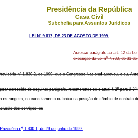
Presidência da República
Casa Civil
Subchefia para Assuntos Jurídicos
LEI Nº 9.813, DE 23 DE AGOSTO DE 1999.
Acresce parágrafo ao art. 12 da Lei
o
execução da Lei n
7.730, de 31 de 
ovisória nº 1.830-2, de 1999, que o Congresso Nacional aprovou, e eu, Anto
o
o
gorar acrescido do seguinte parágrafo, renumerando-se o atual § 2
para § 3
:
a estrangeira, no cancelamento ou baixa na posição de câmbio de contrato d
nclusão dos serviços; ou
o
Provisória n
1.830-1, de 29 de junho de 1999.