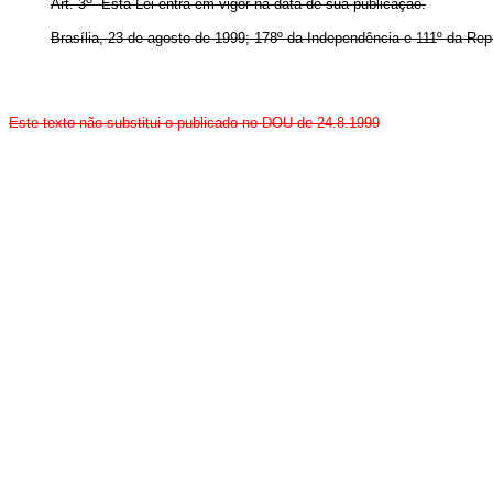
Art. 3
Esta Lei entra em vigor na data de sua publicação.
Brasília, 23 de agosto de 1999; 178º da Independência e 111º da Rep
Este texto não substitui o publicado no DOU de 24.8.1999