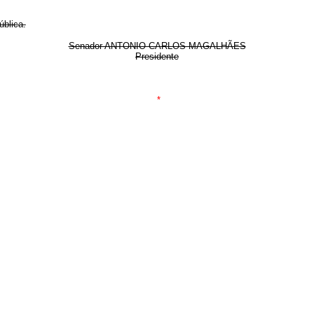
ública.
Senador ANTONIO CARLOS MAGALHÃES
Presidente
*