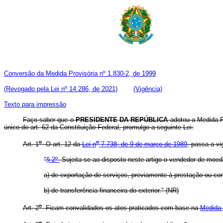
Conversão da Medida Provisória nº 1.830-2, de 1999
(Revogado pela Lei nº 14.286, de 2021)
(Vigência)
Texto para impressão
Faço saber que o
PRESIDENTE DA REPÚBLICA
adotou a Medida Pr
único do art. 62 da Constituição Federal, promulgo a seguinte Lei:
o
o
Art. 1
O art. 12 da
Lei n
7.738, de 9 de março de 1989
, passa a vi
"
§ 2º
Sujeita-se ao disposto neste artigo o vendedor de moed
a) de exportação de serviços, previamente à prestação ou co
b) de transferência financeira do exterior." (NR)
o
Art. 2
Ficam convalidados os atos praticados com base na
Medida 
o