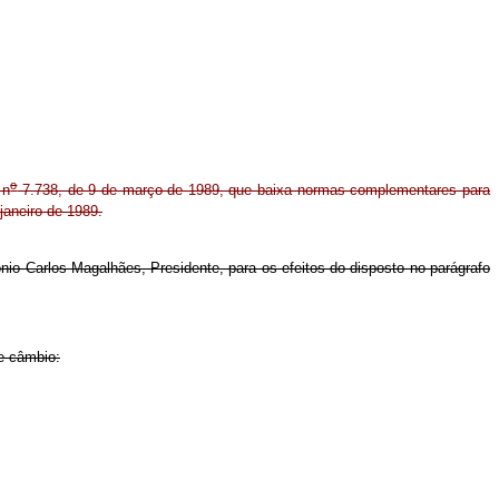
o
 n
7.738, de 9 de março de 1989, que baixa normas complementares para
janeiro de 1989.
nio Carlos Magalhães, Presidente, para os efeitos do disposto no parágrafo
e câmbio: