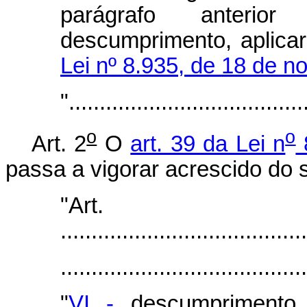
parágrafo anterio
descumprimento, aplica
Lei nº 8.935, de 18 de 
"......................................
o
o
Art. 2
O
art. 39 da Lei n
passa a vigorar acrescido do s
"Art
.......................................
.......................................
"
VI -
descumprimento,