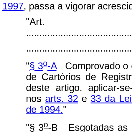
1997
, passa a vigorar acresci
"Art
.......................................
.......................................
o
"
§ 3
-A
Comprovado o de
de Cartórios de Regist
deste artigo, aplicar-s
nos
arts. 32
e
33 da Le
de 1994.
"
o
"§ 3
-B Esgotadas as p