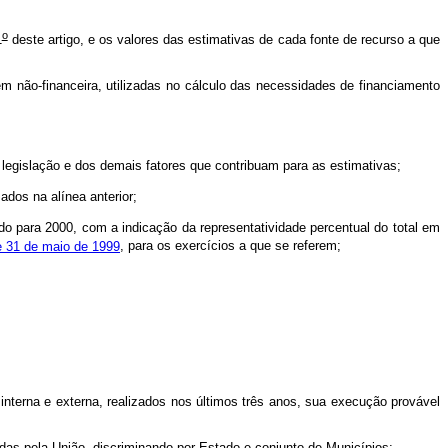
o
1
deste artigo, e os valores das estimativas de cada fonte de recurso a que
em não-financeira, utilizadas no cálculo das necessidades de financiamento
a legislação e dos demais fatores que contribuam para as estimativas;
ados na alínea anterior;
o para 2000, com a indicação da representatividade percentual do total em
 31 de maio de 1999
, para os exercícios a que se referem;
interna e externa, realizados nos últimos três anos, sua execução provável
das pela União, discriminando por Estado e conjunto de Municípios;