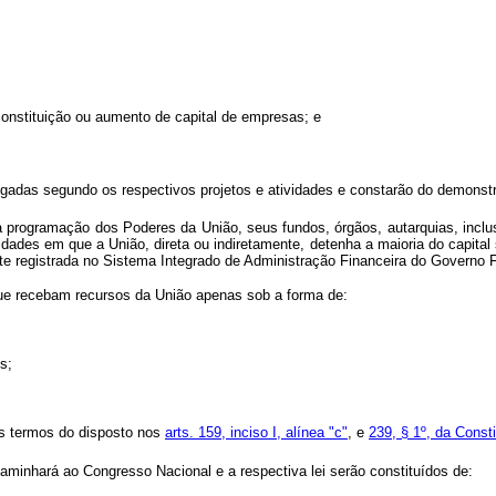
 constituição ou aumento de capital de empresas; e
gadas segundo os respectivos projetos e atividades e constarão do demonstrat
programação dos Poderes da União, seus fundos, órgãos, autarquias, inclus
des em que a União, direta ou indiretamente, detenha a maioria do capital s
e registrada no Sistema Integrado de Administração Financeira do Governo Fe
que recebam recursos da União apenas sob a forma de:
s;
os termos do disposto nos
arts. 159, inciso I, alínea "c"
, e
239, § 1º, da Consti
aminhará ao Congresso Nacional e a respectiva lei serão constituídos de: