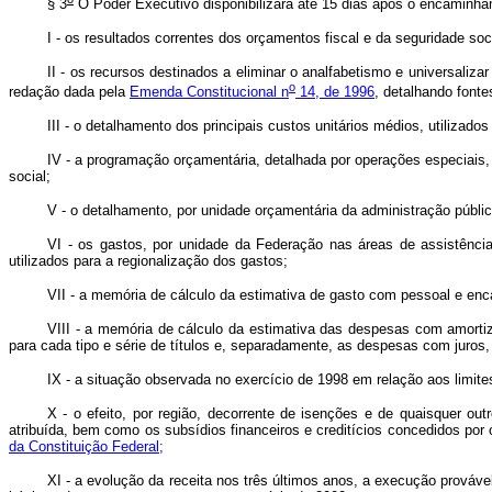
§ 3
O Poder Executivo disponibilizará até 15 dias após o encaminha
I - os resultados correntes dos orçamentos fiscal e da seguridade soci
II - os recursos destinados a eliminar o analfabetismo e universaliz
o
redação dada pela
Emenda Constitucional n
14, de 1996
, detalhando fonte
III - o detalhamento dos principais custos unitários médios, utilizad
IV - a programação orçamentária, detalhada por operações especiais,
social;
V - o detalhamento, por unidade orçamentária da administração pública
VI - os gastos, por unidade da Federação nas áreas de assistência
utilizados para a regionalização dos gastos;
VII - a memória de cálculo da estimativa de gasto com pessoal e enc
VIII - a memória de cálculo da estimativa das despesas com amortiz
para cada tipo e série de títulos e, separadamente, as despesas com juros
IX - a situação observada no exercício de 1998 em relação aos limite
X - o efeito, por região, decorrente de isenções e de quaisquer outr
atribuída, bem como os subsídios financeiros e creditícios concedidos por
da Constituição Federal;
XI - a evolução da receita nos três últimos anos, a execução prováv