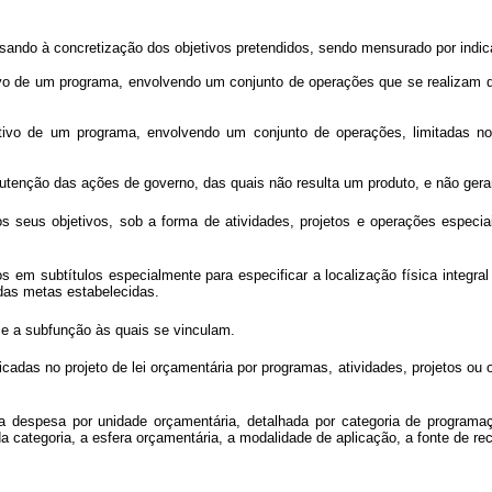
sando à concretização dos objetivos pretendidos, sendo mensurado por indica
tivo de um programa, envolvendo um conjunto de operações que se realizam 
jetivo de um programa, envolvendo um conjunto de operações, limitadas 
tenção das ações de governo, das quais não resulta um produto, e não geram
os seus objetivos, sob a forma de atividades, projetos e operações espec
os em subtítulos especialmente
para especificar a localização física integra
 das metas estabelecidas.
o e a subfunção às quais se vinculam.
icadas no projeto de lei orçamentária
por programas, atividades, projetos ou
 a despesa por unidade orçamentária, detalhada por categoria de progra
 categoria, a esfera orçamentária, a modalidade de aplicação, a fonte de rec