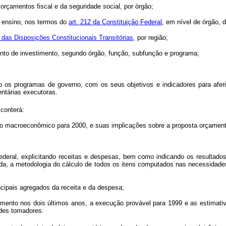
orçamentos fiscal e da seguridade social, por órgão;
 ensino, nos termos do
art. 212 da Constituição Federal
, em nível de órgão, 
o das Disposições Constitucionais Transitórias,
por região;
nto de investimento, segundo órgão, função, subfunção e programa;
os programas de governo, com os seus objetivos e indicadores para aferir
entárias executoras.
conterá:
rio macroeconômico para 2000, e suas implicações sobre a proposta orçament
ederal, explicitando receitas e despesas, bem como indicando os resultados 
a, a metodologia do cálculo de todos os itens computados nas necessidades d
incipais agregados da receita e da despesa;
fomento nos dois últimos anos, a execução provável para 1999 e as estimativ
ndes tomadores.