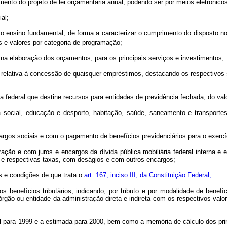
mento do projeto de lei orçamentária anual, podendo ser por meios eletrôni
al;
ar o ensino fundamental, de forma a caracterizar o cumprimento do disposto n
s e valores por categoria de programação;
os na elaboração dos orçamentos, para os principais serviços e investimentos;
 relativa à concessão de quaisquer empréstimos, destacando os respectivos 
 federal que destine recursos para entidades de previdência fechada, do valo
 social, educação e desporto, habitação, saúde, saneamento e transportes
argos sociais e com o pagamento de benefícios previdenciários para o exercí
ação e com juros e encargos da dívida pública mobiliária federal interna 
, e respectivas taxas, com deságios e com outros encargos;
s e condições de que trata o
art. 167, inciso III, da Constituição Federal;
os benefícios tributários, indicando, por tributo e por modalidade de benefí
 órgão ou entidade da administração direta e indireta com os respectivos va
el para 1999 e a estimada para 2000, bem como a memória de cálculo dos princ