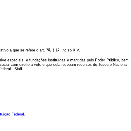
o
o
ivo a que se refere o art. 7
, § 1
, inciso XIV.
ive especiais, e fundações instituídas e mantidas pelo Poder Público, bem
ocial com direito a voto e que dela recebam recursos do Tesouro Nacional,
deral - Siafi.
tuição Federal.