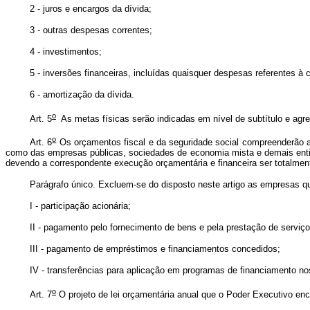
2 - juros e encargos da dívida;
3 - outras despesas correntes;
4 - investimentos;
5 - inversões financeiras, incluídas quaisquer despesas referentes à
6 - amortização da dívida.
o
Art. 5
As metas físicas serão indicadas em nível de subtítulo e agre
o
Art. 6
Os orçamentos fiscal e da seguridade social compreenderão a 
como das empresas públicas, sociedades de economia mista e demais entida
devendo a correspondente execução orçamentária e financeira ser totalment
Parágrafo único. Excluem-se do disposto neste artigo as empresas 
I - participação acionária;
II - pagamento pelo fornecimento de bens e pela prestação de serviço
III - pagamento de empréstimos e financiamentos concedidos;
IV - transferências para aplicação em programas de financiamento n
o
Art. 7
O projeto de lei orçamentária anual que o Poder Executivo enc