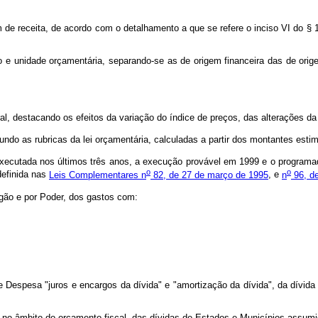
m de receita, de acordo com o detalhamento a que se refere o inciso VI do § 
o e unidade orçamentária, separando-se as de origem financeira das de orig
ral, destacando os efeitos da variação do índice de preços, das alterações d
undo as rubricas da lei orçamentária, calculadas a partir dos montantes estim
executada nos últimos três anos, a execução provável em 1999 e o programad
o
o
 definida nas
Leis Complementares n
82, de 27 de março de 1995
, e
n
96, de
órgão e por Poder, dos gastos com:
e Despesa "juros e encargos da dívida" e "amortização da dívida", da dívida 
 no âmbito do orçamento fiscal, das dívidas de Estados e Municípios assumi