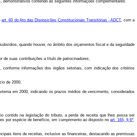
cos, demonstrativos contendo as seguintes informações complementares:
o
art. 60 do Ato das Disposições Constitucionais Transitórias - ADCT
, com a
subsídios, quando houver, no âmbito dos orçamentos fiscal e da seguridade
r de suas contribuições a título de patrocinadores;
, conforme informações dos órgãos setoriais, com indicação dos critérios
cio de 2000;
e externa em 2000, indicando os prazos médios de vencimento, considerados
cio contido na legislação do tributo, a perda de receita que lhes possa ser
lores por espécie de benefício, em cumprimento ao disposto no
art. 165, § 6º,
ipais itens de receitas, inclusive as financeiras, destacando as premissas