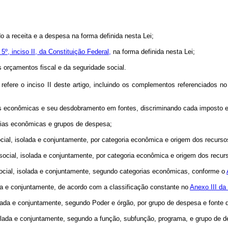
do a receita e a despesa na forma definida nesta Lei;
 5º, inciso II, da Constituição Federal,
na forma definida nesta Lei;
s orçamentos fiscal e da seguridade social.
efere o inciso II deste artigo, incluindo os complementos referenciados n
ias econômicas e seu desdobramento em fontes, discriminando cada imposto e 
rias econômicas e grupos de despesa;
ocial, isolada e conjuntamente, por categoria econômica e origem dos recurso
ocial, isolada e conjuntamente, por categoria econômica e origem dos recur
social, isolada e conjuntamente, segundo categorias econômicas, conforme o
ada e conjuntamente, de acordo com a classificação constante no
Anexo III da
olada e conjuntamente, segundo Poder e órgão, por grupo de despesa e fonte 
solada e conjuntamente, segundo a função, subfunção, programa, e grupo de 