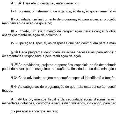
o
Art. 3
Para efeito desta Lei, entende-se por:
I - Programa, o instrumento de organização da ação governamental vi
II - Atividade, um instrumento de programação para alcançar o obje
manutenção da ação de governo;
III - Projeto, um instrumento de programação para alcançar o ob
aperfeiçoamento da ação de governo; e
IV - Operação Especial, as despesas que não contribuem para a manu
o
§ 1
Cada programa identificará as ações necessárias para atingir 
orçamentárias responsáveis pela realização da ação.
o
§ 2
As atividades, projetos e operações especiais serão desdobrad
podendo haver, por conseguinte, alteração da finalidade e da denominação
o
§ 3
Cada atividade, projeto e operação especial identificará a funçã
o
§ 4
As categorias de programação de que trata esta Lei serão identif
físicas.
o
Art. 4
Os orçamentos fiscal e da seguridade social discriminarão
respectivas dotações, conforme a seguir discriminados, indicando, para cada
1 - pessoal e encargos sociais;