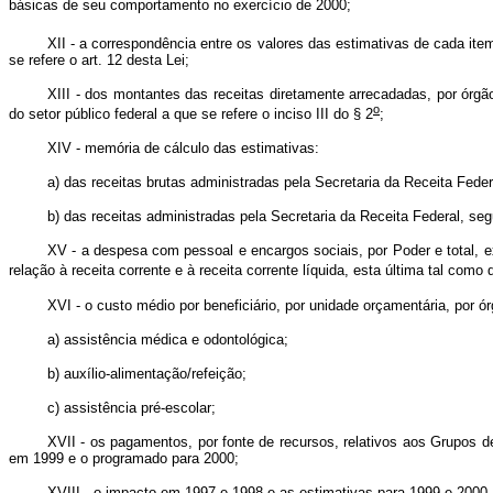
básicas de seu comportamento no exercício de 2000;
XII - a correspondência entre os valores das estimativas de cada ite
se refere o art. 12 desta Lei;
XIII - dos montantes das receitas diretamente arrecadadas, por órgã
o
do setor público federal a que se refere o inciso III do § 2
;
XIV - memória de cálculo das estimativas:
a) das receitas brutas administradas pela Secretaria da Receita Fede
b) das receitas administradas pela Secretaria da Receita Federal, seg
XV - a despesa com pessoal e encargos sociais, por Poder e total, 
relação à receita corrente e à receita corrente líquida, esta última tal como
XVI - o custo médio por beneficiário, por unidade orçamentária, por 
a) assistência médica e odontológica;
b) auxílio-alimentação/refeição;
c) assistência pré-escolar;
XVII - os pagamentos, por fonte de recursos, relativos aos Grupos d
em 1999 e o programado para 2000;
XVIII - o impacto em 1997 e 1998 e as estimativas para 1999 e 2000,