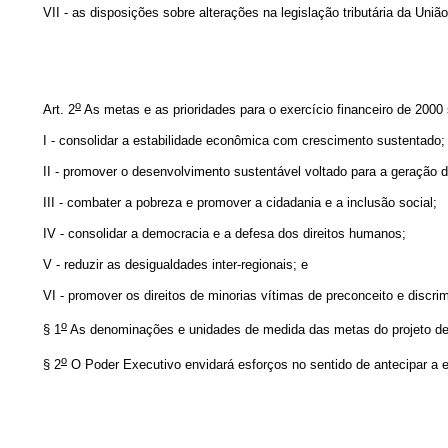
VII - as disposições sobre alterações na legislação tributária da União
o
Art. 2
As metas e as prioridades para o exercício financeiro de 2000 
I - consolidar a estabilidade econômica com crescimento sustentado;
II - promover o desenvolvimento sustentável voltado para a geração 
III - combater a pobreza e promover a cidadania e a inclusão social;
IV - consolidar a democracia e a defesa dos direitos humanos;
V - reduzir as desigualdades inter-regionais; e
VI - promover os direitos de minorias vítimas de preconceito e discri
o
§ 1
As denominações e unidades de medida das metas do projeto d
o
§ 2
O Poder Executivo envidará esforços no sentido de antecipar a e