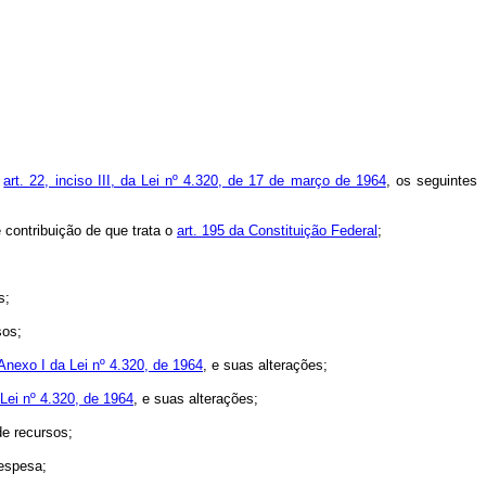
o
art. 22, inciso III, da Lei nº 4.320, de 17 de março de 1964
, os seguintes
contribuição de que trata o
art. 195 da Constituição Federal
;
s;
sos;
Anexo I da Lei nº 4.320, de 1964
, e suas alterações;
 Lei nº 4.320, de 1964
, e suas alterações;
de recursos;
despesa;