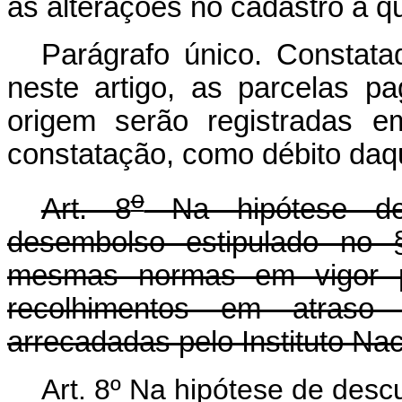
as alterações no cadastro a que
Parágrafo único. Constat
neste artigo, as parcelas p
origem serão registradas 
constatação, como débito daq
o
Art. 8
Na hipótese de
desembolso estipulado no §
mesmas normas em vigor pa
recolhimentos em atraso d
arrecadadas pelo Instituto Na
Art. 8º Na hipótese de des