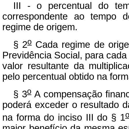
III - o percentual do te
correspondente ao tempo de
regime de origem.
o
§ 2
Cada regime de orig
Previdência Social, para cada
valor resultante da multipli
pelo percentual obtido na forma
o
§ 3
A compensação finance
poderá exceder o resultado da
na forma do inciso III do § 1
maior benefício da mesma es