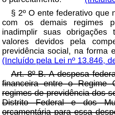
§ 2º O ente federativo que 
com os demais regimes pró
inadimplir suas obrigações
valores devidos pela com
previdência social, na for
(Incluído pela Lei nº 13.846, d
Art. 8º-B. A despesa feder
financeira entre o Regime 
regimes de previdência dos s
Distrito Federal e dos Mun
orçamentária para essa desp