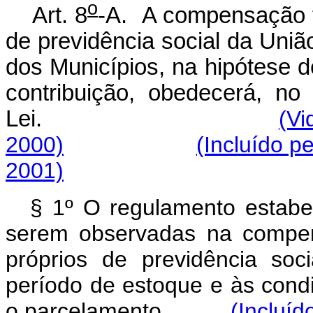
o
Art. 8
-A. A compensação f
de previdência social da União
dos Municípios, na hipótese 
contribuição, obedecerá, no
Lei.
(Vi
2000)
(Incluído p
2001)
§ 1º O regulamento estabel
serem observadas na compen
próprios de previdência soc
período de estoque e às cond
o parcelamento.
(Incluíd