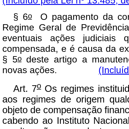
(Incluído pela Lei nº 13.485, d
o
§ 6
O pagamento da comp
Regime Geral de Previdência
eventuais ações judiciais
compensada, e é causa da ex
o
§ 5
deste artigo a manutenç
novas ações.
(Incluí
o
Art. 7
Os regimes institui
aos regimes de origem qualq
objeto de compensação financei
cabendo ao Instituto Naciona