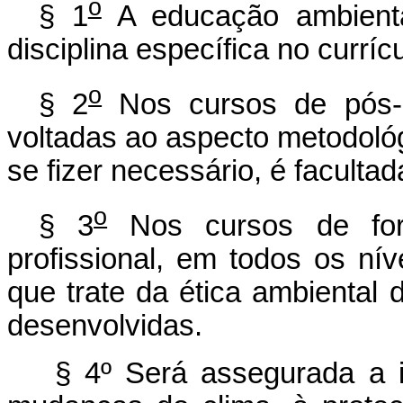
o
§ 1
A educação ambienta
disciplina específica no curríc
o
§ 2
Nos cursos de pós-g
voltadas ao aspecto metodoló
se fizer necessário, é facultad
o
§ 3
Nos cursos de form
profissional, em todos os ní
que trate da ética ambiental 
desenvolvidas.
§ 4º Será assegurada a i