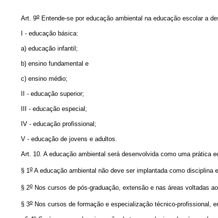
o
Art. 9
Entende-se por educação ambiental na educação escolar a dese
I - educação básica:
a) educação infantil;
b) ensino fundamental e
c) ensino médio;
II - educação superior;
III - educação especial;
IV - educação profissional;
V - educação de jovens e adultos.
Art. 10. A educação ambiental será desenvolvida como uma prática e
o
§ 1
A educação ambiental não deve ser implantada como disciplina es
o
§ 2
Nos cursos de pós-graduação, extensão e nas áreas voltadas ao a
o
§ 3
Nos cursos de formação e especialização técnico-profissional, em