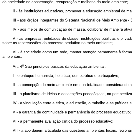
da sociedade na conservação, recuperação e melhoria do meio ambiente;
II - às instituições educativas, promover a educação ambiental de 
III - aos órgãos integrantes do Sistema Nacional de Meio Ambiente 
IV - aos meios de comunicação de massa, colaborar de maneira ativ
V - às empresas, entidades de classe, instituições públicas e priva
sobre as repercussões do processo produtivo no meio ambiente;
VI - à sociedade como um todo, manter atenção permanente à formação
ambientais.
o
Art. 4
São princípios básicos da educação ambiental:
I - o enfoque humanista, holístico, democrático e participativo;
II - a concepção do meio ambiente em sua totalidade, considerando a 
III - o pluralismo de idéias e concepções pedagógicas, na perspectiva d
IV - a vinculação entre a ética, a educação, o trabalho e as práticas s
V - a garantia de continuidade e permanência do processo educativo;
VI - a permanente avaliação crítica do processo educativo;
VII - a abordagem articulada das questões ambientais locais, regionai