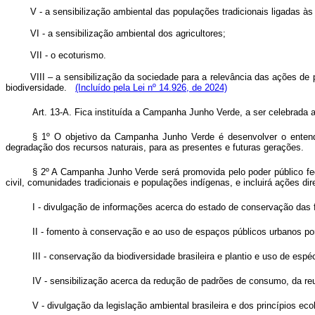
V - a sensibilização ambiental das populações tradicionais ligadas à
VI - a sensibilização ambiental dos agricultores;
VII - o ecoturismo.
VIII – a sensibilização da sociedade para a relevância das ações 
biodiversidade.
(Incluído pela Lei nº 14.926, de 2024)
Art. 13-A. Fica instituída a Campanha Junho Verde, a ser celebra
§ 1º O objetivo da Campanha Junho Verde é desenvolver o entend
degradação dos recursos naturais, para as presentes e futuras geraç
§ 2º A Campanha Junho Verde será promovida pelo poder público fede
civil, comunidades tradicionais e populações indígenas, e incluirá açõ
I - divulgação de informações acerca do estado de conservação das
II - fomento à conservação e ao uso de espaços públicos urbanos 
III - conservação da biodiversidade brasileira e plantio e uso de 
IV - sensibilização acerca da redução de padrões de consumo, da r
V - divulgação da legislação ambiental brasileira e dos princípio