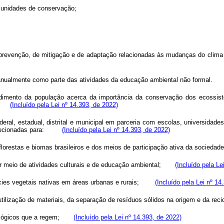
s unidades de conservação;
de prevenção, de mitigação e de adaptação relacionadas às mudanças do cli
da anualmente como parte das atividades da educação ambiental não forma
imento da população acerca da importância da conservação dos ecossiste
ões.
(Incluído pela Lei nº 14.393, de 2022)
ral, estadual, distrital e municipal em parceria com escolas, universidades
es direcionadas para:
(Incluído pela Lei nº 14.393, de 2022)
 florestas e biomas brasileiros e dos meios de participação ativa da socie
por meio de atividades culturais e de educação ambiental;
(Incluído pela Le
espécies vegetais nativas em áreas urbanas e rurais;
(Incluído pela Lei nº 14
eutilização de materiais, da separação de resíduos sólidos na origem e da
s ecológicos que a regem;
(Incluído pela Lei nº 14.393, de 2022)