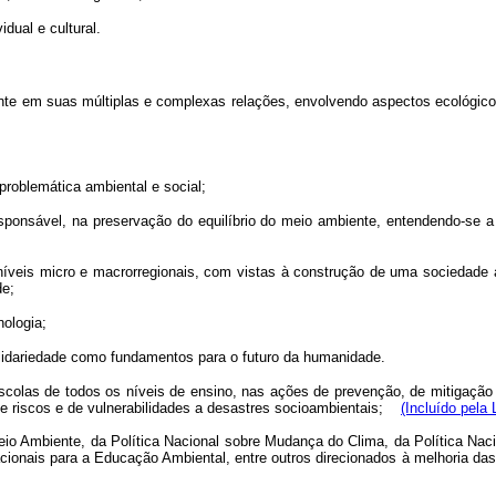
idual e cultural.
 em suas múltiplas e complexas relações, envolvendo aspectos ecológicos, ps
 problemática ambiental e social;
 responsável, na preservação do equilíbrio do meio ambiente, entendendo-se
íveis micro e macrorregionais, com vistas à construção de uma sociedade am
de;
nologia;
olidariedade como fundamentos para o futuro da humanidade.
das escolas de todos os níveis de ensino, nas ações de prevenção, de mitiga
e riscos e de vulnerabilidades a desastres socioambientais;
(Incluído pela 
eio Ambiente, da Política Nacional sobre Mudança do Clima, da Política Naci
cionais para a Educação Ambiental, entre outros direcionados à melhoria d