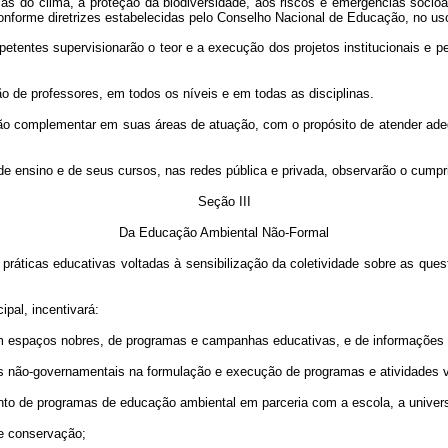
 do clima, à proteção da biodiversidade, aos riscos e emergências socioam
onforme diretrizes estabelecidas pelo Conselho Nacional de Educação, no us
petentes supervisionarão o teor e a execução dos projetos institucionais 
o de professores, em todos os níveis e em todas as disciplinas.
ão complementar em suas áreas de atuação, com o propósito de atender adeq
 de ensino e de seus cursos, nas redes pública e privada, observarão o cumpr
Seção III
Da Educação Ambiental Não-Formal
ráticas educativas voltadas à sensibilização da coletividade sobre as ques
ipal, incentivará:
em espaços nobres, de programas e campanhas educativas, e de informações
ões não-governamentais na formulação e execução de programas e atividades 
mento de programas de educação ambiental em parceria com a escola, a unive
de conservação;