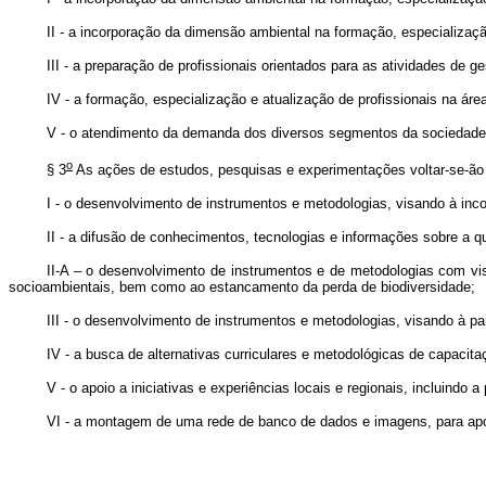
II - a incorporação da dimensão ambiental na formação, especializaçã
III - a preparação de profissionais orientados para as atividades de g
IV - a formação, especialização e atualização de profissionais na ár
V - o atendimento da demanda dos diversos segmentos da sociedade n
o
§ 3
As ações de estudos, pesquisas e experimentações voltar-se-ão
I - o desenvolvimento de instrumentos e metodologias, visando à inco
II - a difusão de conhecimentos, tecnologias e informações sobre a q
II-A – o desenvolvimento de instrumentos e de metodologias com vi
socioambientais, bem como ao estancamento da perda de biodiversidade
III - o desenvolvimento de instrumentos e metodologias, visando à p
IV - a busca de alternativas curriculares e metodológicas de capacita
V - o apoio a iniciativas e experiências locais e regionais, incluindo 
VI - a montagem de uma rede de banco de dados e imagens, para apo