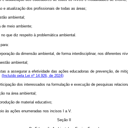
o e atualização dos profissionais de todas as áreas;
estão ambiental;
ea de meio ambiente;
o que diz respeito à problemática ambiental.
 para:
rporação da dimensão ambiental, de forma interdisciplinar, nos diferentes ní
uestão ambiental;
stas a assegurar a efetividade das ações educadoras de prevenção, de mit
;
(Incluído pela Lei nº 14.926, de 2024)
articipação dos interessados na formulação e execução de pesquisas relacion
ção na área ambiental;
a produção de material educativo;
io às ações enumeradas nos incisos I a V.
Seção II