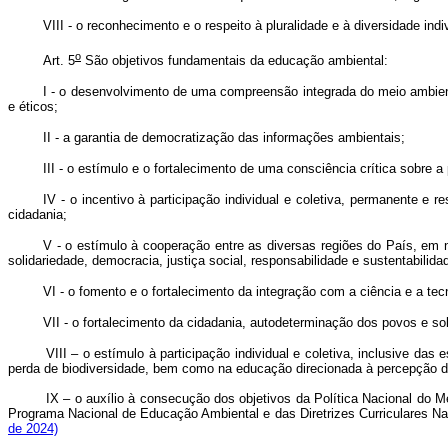
VIII - o reconhecimento e o respeito à pluralidade e à diversidade indiv
o
Art. 5
São objetivos fundamentais da educação ambiental:
I - o desenvolvimento de uma compreensão integrada do meio ambiente
e éticos;
II - a garantia de democratização das informações ambientais;
III - o estímulo e o fortalecimento de uma consciência crítica sobre a
IV - o incentivo à participação individual e coletiva, permanente e
cidadania;
V - o estímulo à cooperação entre as diversas regiões do País, em n
solidariedade, democracia, justiça social, responsabilidade e sustentabilida
VI - o fomento e o fortalecimento da integração com a ciência e a tec
VII - o fortalecimento da cidadania, autodeterminação dos povos e s
VIII – o estímulo à participação individual e coletiva, inclusive 
perda de biodiversidade, bem como na educação direcionada à percepção d
IX – o auxílio à consecução dos objetivos da Política Nacional do M
Programa Nacional de Educação Ambiental e das Diretrizes Curriculares Na
de 2024)