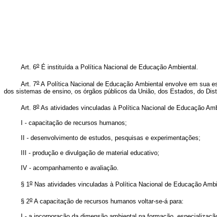
o
Art. 6
É instituída a Política Nacional de Educação Ambiental.
o
Art. 7
A Política Nacional de Educação Ambiental envolve em sua esf
dos sistemas de ensino, os órgãos públicos da União, dos Estados, do Dis
o
Art. 8
As atividades vinculadas à Política Nacional de Educação Amb
I - capacitação de recursos humanos;
II - desenvolvimento de estudos, pesquisas e experimentações;
III - produção e divulgação de material educativo;
IV - acompanhamento e avaliação.
o
§ 1
Nas atividades vinculadas à Política Nacional de Educação Ambien
o
§ 2
A capacitação de recursos humanos voltar-se-á para:
I - a incorporação da dimensão ambiental na formação, especializaçã