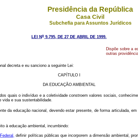
Presidência da República
Casa Civil
Subchefia para Assuntos Jurídicos
o
LEI N
9.795, DE 27 DE ABRIL DE 1999.
Dispõe sobre a ed
outras providênci
al decreta e eu sanciono a seguinte Lei:
CAPÍTULO I
DA EDUCAÇÃO AMBIENTAL
s quais o indivíduo e a coletividade constroem valores sociais, conhecimen
vida e sua sustentabilidade.
 da educação nacional, devendo estar presente, de forma articulada, em t
ito à educação ambiental, incumbindo:
Federal,
definir políticas públicas que incorporem a dimensão ambiental, p