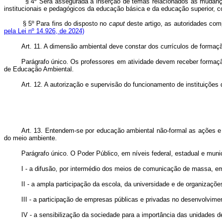
§ 4º Será assegurada a inserção de temas relacionados às mudanças
institucionais e pedagógicos da educação básica e da educação superior, c
§ 5º Para fins do disposto no
caput
deste artigo, as autoridades com
pela Lei nº 14.926, de 2024)
Art. 11. A dimensão ambiental deve constar dos currículos de formaçã
Parágrafo único. Os professores em atividade devem receber formaç
de Educação Ambiental.
Art. 12. A autorização e supervisão do funcionamento de instituições
Art. 13. Entendem-se por educação ambiental não-formal as ações e p
do meio ambiente.
Parágrafo único. O Poder Público, em níveis federal, estadual e munic
I - a difusão, por intermédio dos meios de comunicação de massa, 
II - a ampla participação da escola, da universidade e de organizaç
III - a participação de empresas públicas e privadas no desenvolvi
IV - a sensibilização da sociedade para a importância das unidades 