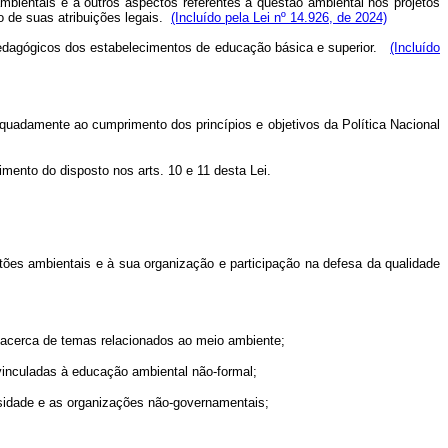
bientais e a outros aspectos referentes à questão ambiental nos projetos
o de suas atribuições legais.
(Incluído pela Lei nº 14.926, de 2024)
e pedagógicos dos estabelecimentos de educação básica e superior.
(Incluído
uadamente ao cumprimento dos princípios e objetivos da Política Nacional
imento do disposto nos arts. 10 e 11 desta Lei.
tões ambientais e à sua organização e participação na defesa da qualidade
 acerca de temas relacionados ao meio ambiente;
vinculadas à educação ambiental não-formal;
rsidade e as organizações não-governamentais;