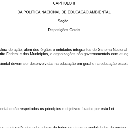
CAPÍTULO II
DA POLÍTICA NACIONAL DE EDUCAÇÃO AMBIENTAL
Seção I
Disposições Gerais
era de ação, além dos órgãos e entidades integrantes do Sistema Nacional 
trito Federal e dos Municípios, e organizações não-governamentais com atu
iental devem ser desenvolvidas na educação em geral e na educação escolar,
tal serão respeitados os princípios e objetivos fixados por esta Lei.
o e atualização dos educadores de todos os níveis e modalidades de ensino;