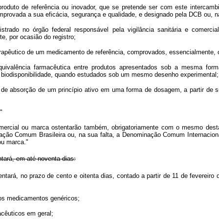
duto de referência ou inovador, que se pretende ser com este intercambi
comprovada a sua eficácia, segurança e qualidade, e designado pela DCB ou, n
trado no órgão federal responsável pela vigilância sanitária e comercia
e, por ocasião do registro;
terapêutico de um medicamento de referência, comprovados, essencialmente, 
uivalência farmacêutica entre produtos apresentados sob a mesma forma 
vel biodisponibilidade, quando estudados sob um mesmo desenho experimental;
o de absorção de um princípio ativo em uma forma de dosagem, a partir de 
."
cial ou marca ostentarão também, obrigatoriamente com o mesmo destaq
ação Comum Brasileira ou, na sua falta, a Denominação Comum Internacional
ou marca."
ntará, em até noventa dias:
ntará, no prazo de cento e oitenta dias, contado a partir de 11 de fevereir
e dos medicamentos genéricos;
macêuticos em geral;