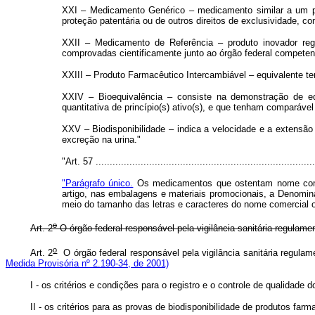
XXI – Medicamento Genérico – medicamento similar a um pro
proteção patentária ou de outros direitos de exclusividade, 
XXII – Medicamento de Referência – produto inovador regis
comprovadas cientificamente junto ao órgão federal competent
XXIII – Produto Farmacêutico Intercambiável – equivalente 
XXIV – Bioequivalência – consiste na demonstração de eq
quantitativa de princípio(s) ativo(s), e que tenham compará
XXV – Biodisponibilidade – indica a velocidade e a extensã
excreção na urina."
"Art. 57 .............................................................................
"Parágrafo único.
Os medicamentos que ostentam nome comer
artigo, nas embalagens e materiais promocionais, a Denomin
meio do tamanho das letras e caracteres do nome comercial 
o
Art. 2
O órgão federal responsável pela vigilância sanitária regulame
o
Art. 2
O órgão federal responsável pela vigilância sanitária regulame
Medida Provisória nº 2.190-34, de 2001)
I - os critérios e condições para o registro e o controle de qualidad
II - os critérios para as provas de biodisponibilidade de produtos far