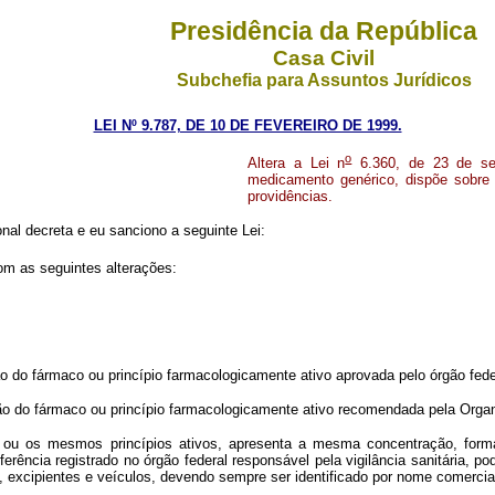
Presidência da República
Casa Civil
Subchefia para Assuntos Jurídicos
LEI Nº 9.787, DE 10 DE FEVEREIRO DE 1999.
o
Altera a Lei n
6.360, de 23 de set
medicamento genérico, dispõe sobre 
providências.
al decreta e eu sanciono a seguinte Lei:
com as seguintes alterações:
 fármaco ou princípio farmacologicamente ativo aprovada pelo órgão federal
 do fármaco ou princípio farmacologicamente ativo recomendada pela Orga
 os mesmos princípios ativos, apresenta a mesma concentração, forma f
erência registrado no órgão federal responsável pela vigilância sanitária, p
, excipientes e veículos, devendo sempre ser identificado por nome comercia