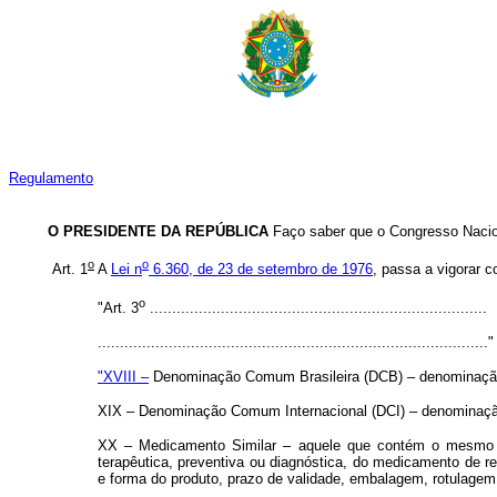
Regulamento
O PRESIDENTE DA REPÚBLICA
Faço saber que o Congresso Nacion
o
o
Art. 1
A
Lei n
6.360, de 23 de setembro de 1976
, passa a vigorar 
o
"Art. 3
............................................................................
........................................................................................"
"XVIII –
Denominação Comum Brasileira (DCB) – denominação do
XIX – Denominação Comum Internacional (DCI) – denominação
XX – Medicamento Similar – aquele que contém o mesmo ou
terapêutica, preventiva ou diagnóstica, do medicamento de ref
e forma do produto, prazo de validade, embalagem, rotulagem