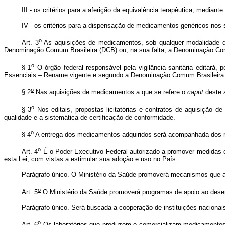
III - os critérios para a aferição da equivalência terapêutica, media
IV - os critérios para a dispensação de medicamentos genéricos nos s
o
Art. 3
As aquisições de medicamentos, sob qualquer modalidade d
Denominação Comum Brasileira (DCB) ou, na sua falta, a Denominação Com
o
§ 1
O órgão federal responsável pela vigilância sanitária editará
Essenciais – Rename vigente e segundo a Denominação Comum Brasileira o
o
§ 2
Nas aquisições de medicamentos a que se refere o
caput
deste a
o
§ 3
Nos editais, propostas licitatórias e contratos de aquisição 
qualidade e a sistemática de certificação de conformidade.
o
§ 4
A entrega dos medicamentos adquiridos será acompanhada dos re
o
Art. 4
É o Poder Executivo Federal autorizado a promover medidas es
esta Lei, com vistas a estimular sua adoção e uso no País.
Parágrafo único. O Ministério da Saúde promoverá mecanismos que
o
Art. 5
O Ministério da Saúde promoverá programas de apoio ao desenv
Parágrafo único. Será buscada a cooperação de instituições nacionai
o
Art. 6
Os laboratórios que produzem e comercializam medicamentos