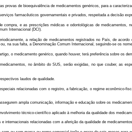
nte as provas de bioequivalência de medicamentos genéricos, para a caracteriz
erviços farmacêuticos governamentais e privados, respeitada a decisão expre
e compra, e as prescrições médicas e odontológicas de medicamentos, n
um Internacional (DCI).
, periodicamente, a relação de medicamentos registrados no País, de acor
u, na sua falta, a Denominação Comum Internacional, seguindo-se os nomes
rtigo, o medicamento genérico, quando houver, terá preferência sobre os de
de medicamentos, no âmbito do SUS, serão exigidas, no que couber, as esp
spectivos laudos de qualidade.
peciais relacionadas com o registro, a fabricação, o regime econômico-fisca
 assegurem ampla comunicação, informação e educação sobre os medicament
olvimento técnico-científico aplicado à melhoria da qualidade dos medicam
s e internacionais relacionadas com a aferição da qualidade de medicamentos
 com ou sem marca ou nome comercial terão o prazo de seis meses para as