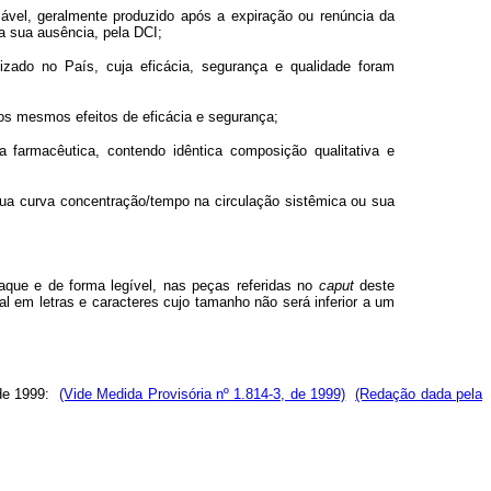
ável, geralmente produzido após a expiração ou renúncia da
a sua ausência, pela DCI;
lizado no País, cuja eficácia, segurança e qualidade foram
os mesmos efeitos de eficácia e segurança;
farmacêutica, contendo idêntica composição qualitativa e
sua curva concentração/tempo na circulação sistêmica ou sua
ue e de forma legível, nas peças referidas no
caput
deste
 em letras e caracteres cujo tamanho não será inferior a um
o de 1999:
(Vide Medida Provisória nº 1.814-3, de 1999)
(Redação dada pela