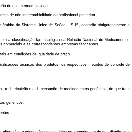
ação de sua intercambialidade;
ssa de não intercambialidade do profissional prescritor.
o âmbito do Sistema Único de Saúde – SUS, adotarão obrigatoriamente a
do com a classificação farmacológica da Relação Nacional de Medicamentos
 comerciais e as correspondentes empresas fabricantes.
mais em condições de igualdade de preço.
ecificações técnicas dos produtos, os respectivos métodos de controle de
l, a distribuição e a dispensação de medicamentos genéricos, de que trata
os genéricos.
entos.
.
 alterações e adaptações necessárias ao cumprimento do que dispõe esta