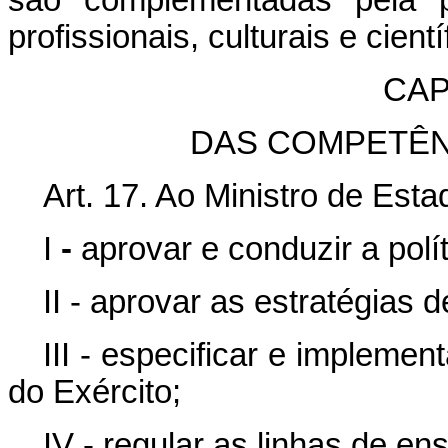
profissionais, culturais e cient
CAP
DAS COMPETÊN
Art. 17. Ao Ministro de Est
I
-
aprovar e conduzir a polí
II - aprovar as estratégias d
III - especificar e impleme
do Exército;
IV - regular as linhas de ens