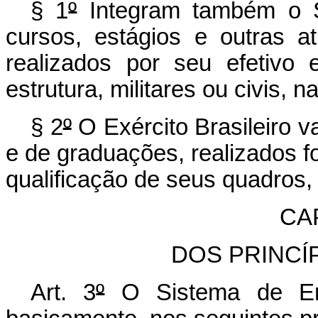
§ 1
º
Integram também o S
cursos, estágios e outras at
realizados por seu efetivo
estrutura, militares ou civis, 
§ 2
º
O Exército Brasileiro v
e de graduações, realizados f
qualificação de seus quadros,
CAP
DOS PRINCÍ
Art. 3
º
O Sistema de En