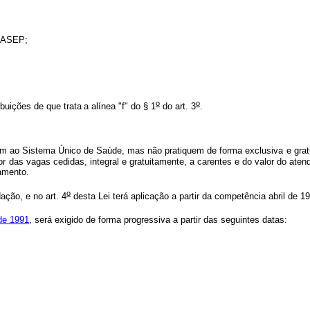
/PASEP;
o
o
ibuições de que trata
a alínea "f" do § 1
do art. 3
.
am ao Sistema Único de Saúde, mas não pratiquem de forma exclusiva e gratu
or das vagas cedidas, integral e gratuitamente, a carentes e do valor do ate
lamento.
o
ação, e no art. 4
desta Lei terá aplicação a partir da competência abril de 1
de 1991
, será exigido de forma progressiva a partir das seguintes datas: