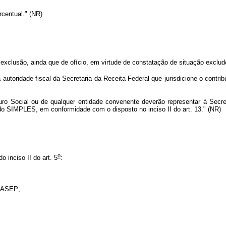
rcentual." (NR)
clusão, ainda que de ofício, em virtude de constatação de situação excludent
a autoridade fiscal da Secretaria da Receita Federal que jurisdicione o contri
ro Social ou de qualquer entidade convenente deverão representar à Secret
 do SIMPLES, em conformidade com o disposto no inciso II do art. 13." (NR)
o
o inciso II do art. 5
:
/PASEP;