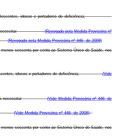
anças, adolescentes, idosos e portadores de deficiência;
 quem dela necessitar.
(Revogado pela Medida Provisória nº
igo.
(Revogado pela Medida Provisória nº 446, de 2008)
pelo menos sessenta por cento ao Sistema Único de Saúde, nos
centes, idosos e portadores de deficiência;
(Vide
 a quem dela necessitar.
(Vide Medida Provisória nº 446, de
artigo.
(Vide Medida Provisória nº 446, de 2008)
pelo menos sessenta por cento ao Sistema Único de Saúde, nos