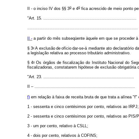
o
o
II - o inciso IV dos §§ 3
e 4
fica acrescido de meio ponto pe
"Art. 15. ...........................................................................
.........................................................................................
II -
a partir do mês subseqüente àquele em que se proceder à ex
o
§ 3
A exclusão
de
ofício
dar-se-á mediante ato declaratório d
a legislação relativa ao processo tributário administrativo.
o
§ 4
Os órgãos de fiscalização do Instituto Nacional do Segu
fiscalizadoras, constatarem hipótese de exclusão obrigatória
"Art. 23. .........................................................................
II – .................................................................................
f)
em relação à faixa de receita bruta de que trata a alínea "f" d
1 - sessenta e cinco centésimos por cento, relativos ao IRPJ;
2 - sessenta e cinco centésimos por cento, relativos ao PIS
3 - um por cento, relativo à CSLL;
4 - dois por cento, relativos à COFINS;