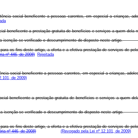
assistência social beneficente a pessoas carentes, em especial a cri
tada
ia social beneficente a prestação gratuita de benefícios e serviços a
lará a isenção se verificado o descumprimento do disposto neste art
, para os fins deste artigo, a oferta e a efetiva prestação de serviços de 
ia nº 446, de 2008)
Rejeitada
ncia social beneficente a pessoas carentes, em especial a crianças, adoles
2.101, de 2009)
cia social beneficente a prestação gratuita de benefícios e serviços
elará a isenção se verificado o descumprimento do disposto neste 
, para os fins deste artigo, a oferta e a efetiva prestação de serviços de 
ria nº 446, de 2008)
(Revogado pela Lei nº 12.101, de 2009)