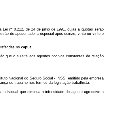
o
a Lei n
8.212, de 24 de julho de 1991, cujas alíquotas serão
ssão de aposentadoria especial após quinze, vinte ou vinte e
 referidas no
caput
.
ção que o sujeite aos agentes nocivos constantes da relação
ituto Nacional do Seguro Social - INSS, emitido pela empresa
nça do trabalho nos termos da legislação trabalhista.
u individual que diminua a intensidade do agente agressivo a