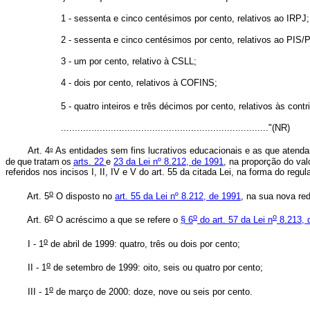
1 - sessenta e cinco centésimos por cento, relativos ao IRPJ;
2 - sessenta e cinco centésimos por cento, relativos ao PIS
3 - um por cento, relativo à CSLL;
4 - dois por cento, relativos à COFINS;
5 - quatro inteiros e três décimos por cento, relativos às contr
..........................................................................."(NR)
o
Art. 4
As entidades sem fins lucrativos educacionais e as que atend
de
que
tratam
os
arts. 22
e
23 da Lei nº 8.212, de 1991
, na proporção do val
referidos nos incisos I, II, IV e V do art. 55 da citada Lei, na forma do regu
o
Art. 5
O disposto no
art. 55 da Lei nº 8.212, de 1991
, na sua nova red
o
o
o
Art. 6
O acréscimo a que se refere o
§ 6
do art. 57 da Lei n
8.213, 
o
I - 1
de abril de 1999: quatro, três ou dois por cento;
o
II - 1
de setembro de 1999: oito, seis ou quatro por cento;
o
III - 1
de março de 2000: doze, nove ou seis por cento.