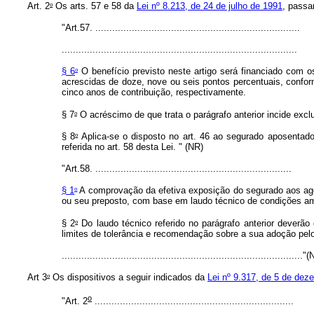
o
Art. 2
Os arts. 57 e 58 da
Lei nº 8.213, de 24 de julho de 1991
, passa
"Art.57. .........................................................................
....................................................................................
o
§ 6
O benefício previsto neste artigo será financiado com os
acrescidas de doze, nove ou seis pontos percentuais, confor
cinco anos de contribuição, respectivamente.
o
§ 7
O acréscimo de que trata o parágrafo anterior incide exc
o
§ 8
Aplica-se o disposto no art. 46 ao segurado aposentado
referida no art. 58 desta Lei. " (NR)
"Art.58. ......................................................................
o
§ 1
A comprovação da efetiva exposição do segurado aos agent
ou seu preposto, com base em laudo técnico de condições ambi
o
§ 2
Do laudo técnico referido no parágrafo anterior deverão
limites de tolerância e recomendação sobre a sua adoção pel
......................................................................................"
o
Art 3
Os dispositivos a seguir indicados da
Lei nº 9.317, de 5 de dez
o
"Art. 2
.......................................................................