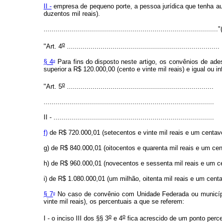
II -
empresa de pequeno porte, a pessoa jurídica que tenha aufer
duzentos mil reais).
.......................................................................................
o
"Art. 4
.............................................................................
o
§ 4
Para fins
do
disposto
neste
artigo, os convênios de ad
superior
a R$ 120.000,00 (cento e vinte mil reais) e igual ou in
o
"Art. 5
..........................................................................
......................................................................................
II - .................................................................................
f)
de R$ 720.000,01 (setecentos e vinte mil reais e um centavo)
g) de R$ 840.000,01 (oitocentos e quarenta mil reais e um cen
h) de R$ 960.000,01 (novecentos e sessenta mil reais e um cen
i) de R$ 1.080.000,01 (um milhão, oitenta mil reais e um centa
o
§ 7
No caso de convênio com Unidade Federada ou município
vinte mil reais), os percentuais a que se referem:
o
o
I - o inciso III dos §§ 3
e 4
fica acrescido de um ponto perce