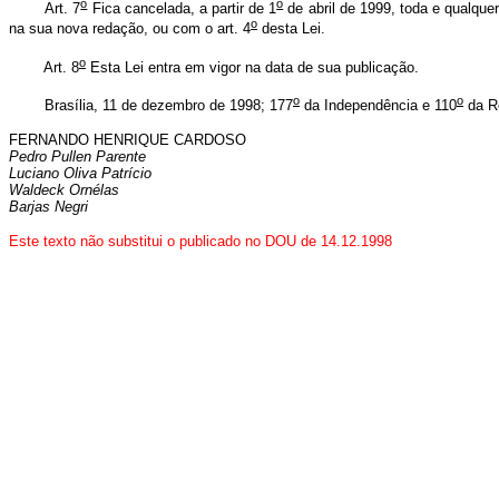
o
o
Art. 7
Fica cancelada, a partir de 1
de abril de 1999, toda e qualque
o
na sua nova redação, ou com o art. 4
desta Lei.
o
Art. 8
Esta Lei entra em vigor na data de sua publicação.
o
o
Brasília, 11 de dezembro de 1998; 177
da Independência e 110
da Re
FERNANDO HENRIQUE CARDOSO
Pedro Pullen Parente
Luciano Oliva Patrício
Waldeck Ornélas
Barjas Negri
Este texto não substitui o publicado no DOU de 14.12.1998