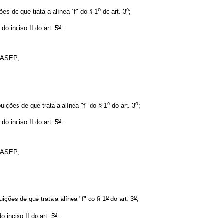
o
o
ões de que trata a alínea "f" do § 1
do art. 3
;
o
do inciso II do art. 5
:
/PASEP;
o
o
ibuições de que trata a
alínea "f" do § 1
do art. 3
;
o
do inciso II do art. 5
:
/PASEP;
o
o
buições de que trata
a alínea "f" do § 1
do art. 3
;
o
o inciso II do art. 5
: