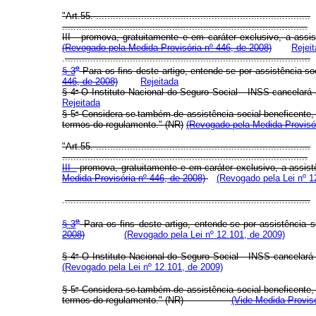
"Art.55. ............................................................................
.......................................................................................
III - promova, gratuitamente e em caráter exclusivo, a 
(Revogado pela Medida Provisória nº 446, de 2008)
Rejei
.
.......................................................................................
o
§ 3
Para os fins deste artigo, entende-se por assistênc
446, de 2008)
Rejeitada
o
§ 4
O Instituto Nacional do Seguro Social - INSS cance
Rejeitada
o
§ 5
Considera-se
também
de assistência social beneficente
termos do regulamento." (NR)
(Revogado pela Medida Provisór
"Art.55. ............................................................................
.......................................................................................
III -
promova, gratuitamente e em caráter exclusivo, a assistê
Medida Provisória nº 446, de 2008)
(Revogado pela Lei nº 1
.
.......................................................................................
o
§ 3
Para os fins deste artigo, entende-se por assistên
2008)
(Revogado pela Lei nº 12.101, de 2009)
o
§ 4
O Instituto Nacional do Seguro Social - INSS canc
(Revogado pela Lei nº 12.101, de 2009)
o
§ 5
Considera-se
também
de assistência social beneficente
termos do regulamento." (NR)
(Vide Medida Provisó