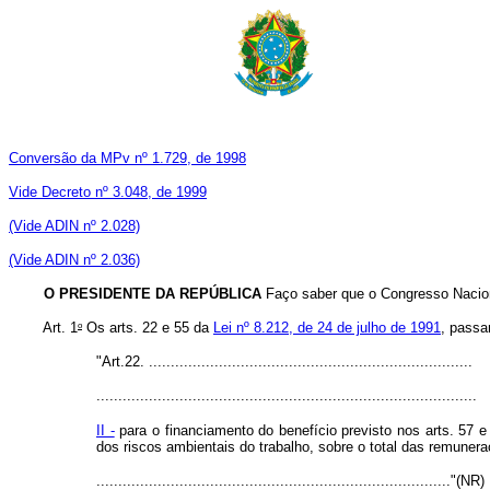
Conversão da MPv nº 1.729, de 1998
Vide Decreto nº 3.048, de 1999
(Vide ADIN nº 2.028)
(Vide ADIN nº 2.036)
O PRESIDENTE DA REPÚBLICA
Faço saber que o Congresso Naciona
o
Art. 1
Os arts. 22 e 55 da
Lei nº 8.212, de 24 de julho de 1991
, passa
"Art.22. ..........................................................................
.......................................................................................
II -
para o financiamento do benefício previsto nos arts. 57 e
dos riscos ambientais do trabalho, sobre o total das remune
................................................................................."(NR)