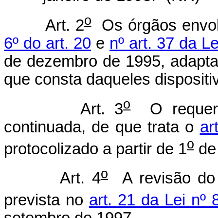
o
Art. 2
Os órgãos envol
6º do art. 20
e
nº art. 37 da L
de dezembro de 1995, adaptar
que consta daqueles dispositi
o
Art. 3
O requerim
continuada, de que trata o
ar
o
protocolizado a partir de 1
de 
o
Art. 4
A revisão do 
prevista no
art. 21 da Lei nº