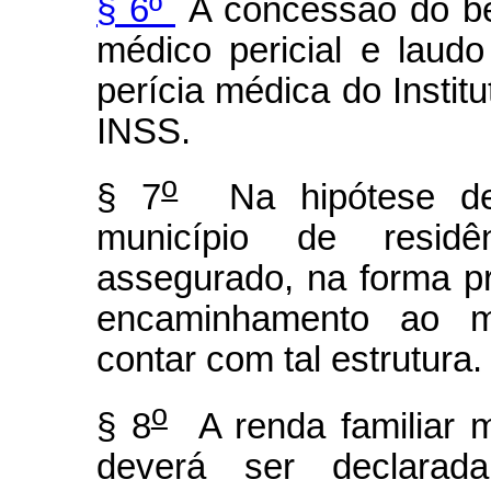
§ 6º
A concessão do ben
médico pericial e laudo
perícia médica do Instit
INSS.
o
§ 7
Na hipótese de 
município de residên
assegurado, na forma p
encaminhamento ao m
contar com tal estrutura.
o
§ 8
A renda familiar m
deverá ser declarad