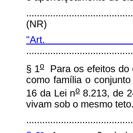
.......................................
(NR)
"Art. 
........................................
o
§ 1
Para os efeitos do
como família o conjunto
o
16 da Lei n
8.213, de 2
vivam sob o mesmo teto
........................................