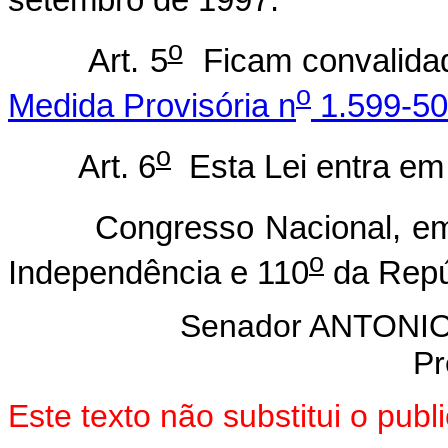
setembro de 1997.
o
Art. 5
Ficam convalidad
o
Medida Provisória n
1.599-50
o
Art. 6
Esta Lei entra em 
Congresso Nacional, em 3
o
Independência e 110
da Repú
Senador ANTON
Pr
Este texto não substitui o pu