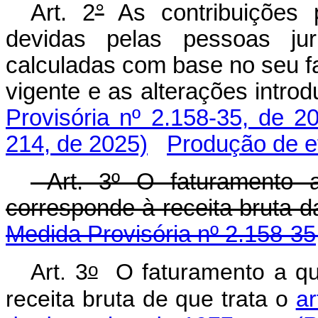
Art. 2
°
As contribuições
devidas pelas pessoas jurí
calculadas com base no seu f
vigente e as alterações intr
Provisória nº 2.158-35, de 2
214, de 2025)
Produção de e
Art. 3º O faturamento a
corresponde à receita b
Medida Provisória nº 2.158-35
o
Art. 3
O faturamento a que
receita bruta de que trata o
ar