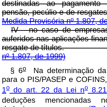
destinadas ao pagamento d
pensão, pecúlio e
Medida Provisória nº 1.807, d
IV - no caso de empresas
auferidos nas aplicações fin
resgate de títul
nº 1.807, de 1999)
o
§ 6
Na determinação da b
para o PIS/PASEP e COFINS, 
o
o
1
do art. 22 da Lei n
8.21
deduções mencionadas