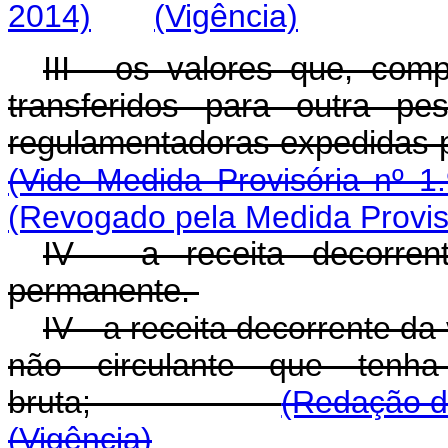
2014)
(Vigência)
III - os valores que, com
transferidos para outra pe
regulamentadoras expe
(Vide Medida Provisória nº 1
(Revogado pela Medida Provisó
IV - a receita decorre
permanente.
IV - a receita decorrente da
não circulante que tenh
bruta;
(Redação da
(Vigência)