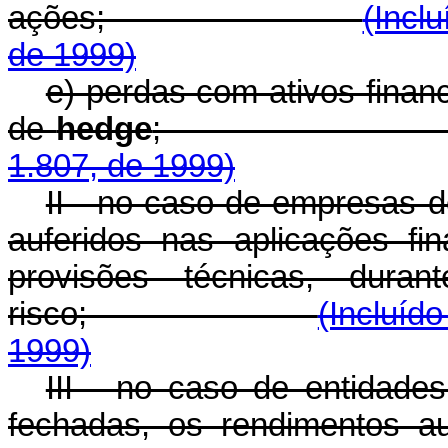
ações;
(Incl
de 1999)
e) perdas com ativos finan
de
hedge
1.807, de 1999)
II - no caso de empresas d
auferidos nas aplicações fi
provisões técnicas, dura
risco;
(Incluíd
1999)
III - no caso de entidades
fechadas, os rendimentos au