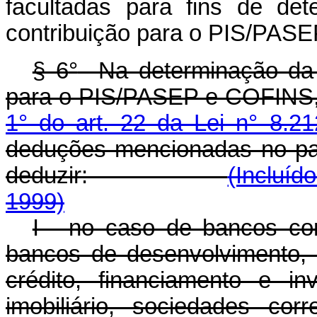
facultadas para fins de de
contribuição para o PIS/PASE
§ 6
°
Na determinação da b
para o PIS/PASEP e COFINS, 
1° do art. 22 da Lei n° 8.2
deduções mencionadas no pará
deduzir:
(Incluíd
1999)
I - no caso de bancos com
bancos de desenvolvimento,
crédito, financiamento e in
imobiliário, sociedades corr