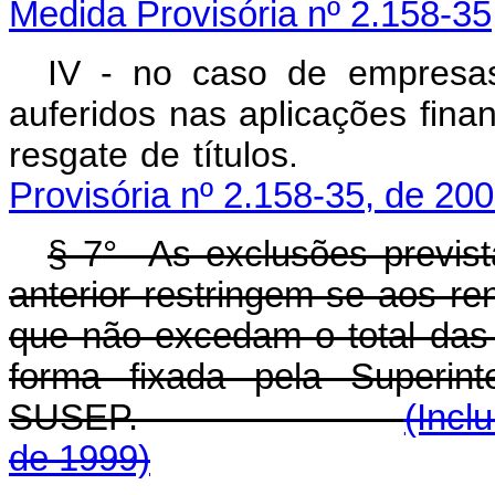
Medida Provisória nº 2.158-35
IV - no caso de empresas
auferidos nas aplicações fin
resgate de títu
Provisória nº 2.158-35, de 200
§ 7
°
As exclusões prevista
anterior restringem-se aos re
que não excedam o total das 
forma fixada pela Superin
SUSEP.
(Incl
de 1999)