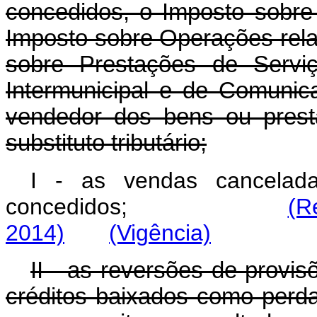
concedidos, o Imposto sobre 
Imposto sobre Operações rela
sobre Prestações de Serviç
Intermunicipal e de Comuni
vendedor dos bens ou prest
substituto tributário;
I - as vendas cancelada
concedidos;
(R
2014)
(Vigência)
II - as reversões de provi
créditos baixados como perd