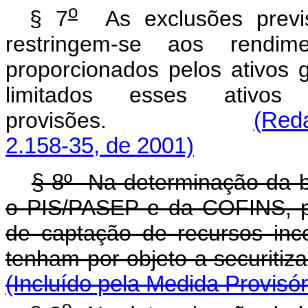
o
§ 7
As exclusões previs
restringem-se aos rendime
proporcionados pelos ativos g
limitados esses ativo
provisões.
(Reda
2.158-35, de 2001)
§ 8º
Na determinação da ba
o PIS/PASEP e da COFINS, p
de captação de recursos inco
tenham por objeto a 
(Incluído pela Medida Provisór
o