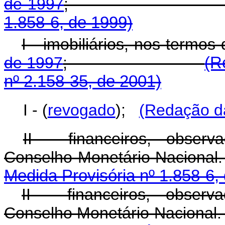
de 1997
1.858-6, de 1999)
I - imobiliários, nos termos
de 1997
;
(R
nº 2.158-35, de 2001)
I - (
revogado
);
(Redação da
II - financeiros, obser
Conselho Monetár
Medida Provisória nº 1.858-6,
II - financeiros, obser
Conselho Monetár