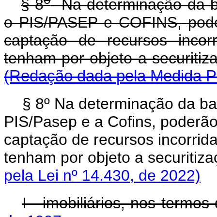
§ 8
Na determinação da ba
o PIS/PASEP e COFINS, pode
captação de recursos incor
tenham por objeto a 
(Redação dada pela Medida Pr
§ 8º Na determinação da ba
PIS/Pasep e a Cofins, poderã
captação de recursos incorrida
tenham por objeto a securitiz
pela Lei nº 14.430, de 2022)
I - imobiliários, nos termos