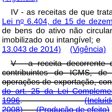
IV - as receitas de que tra
o
Lei n
6.404, de 15 de dezem
de bens do ativo não circulan
imobilizado ou intang
13.043 de 2014)
(Vigência)
V - a receita decorrente 
contribuintes do ICMS, de
operações de exportação, con
do art. 25 da Lei Compleme
1996
.
(Incluí
2008)
(Produção de efeito)