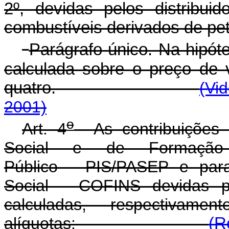
2º, devidas pelos distribui
combustíveis derivados de petr
Parágrafo único. Na hipóte
calculada sobre o preço de v
quatro.
(Vi
2001)
o
Art. 4
As contribuições 
Social e de Formação
Público - PIS/PASEP e par
Social - COFINS devidas pe
calculadas, respectivam
alíquotas:
(R