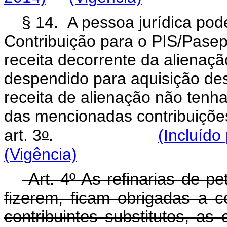
§ 14. A pessoa jurídica pod
Contribuição para o PIS/Pasep
receita decorrente da alienação
despendido para aquisição des
receita de alienação não tenha
das mencionadas contribuições
o
art. 3
.
(Incluído
(Vigência)
Art. 4º As refinarias de pe
fizerem, ficam obrigadas a c
contribuintes substitutos, as 