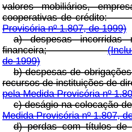
valores mobiliários, empre
cooperativas de 
Provisória nº 1.807, de 1999)
a) despesas incorridas 
financeira;
(Incl
de 1999)
b) despesas de obrigações
recursos de instituiçõe
pela Medida Provisória nº 1.8
c) deságio na coloc
Medida Provisória nº 1.807, d
d) perdas com títulos de 