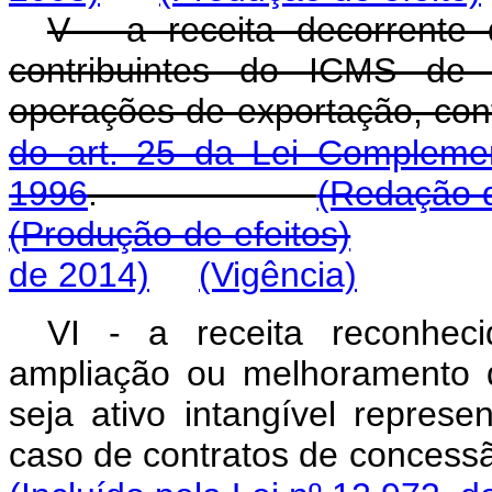
V - a receita decorrente 
contribuintes do ICMS de 
operações de exportação, con
do art. 25 da Lei Compleme
1996
.
(Redação d
(Produção de efeitos)
de 2014)
(Vigência)
VI - a receita reconheci
ampliação ou melhoramento da
seja ativo intangível represe
caso de contratos de co