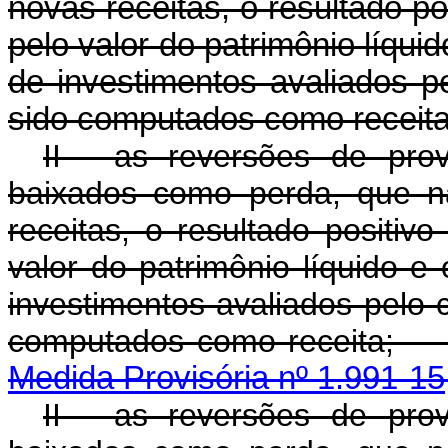
novas receitas, o resultado po
pelo valor do patrimônio líqui
de investimentos avaliados p
sido computados como receita
II - as reversões de pro
baixados como perda, que n
receitas, o resultado positiv
valor do patrimônio líquido e
investimentos avaliados pelo 
computados como
Medida Provisória nº 1.991-15
II - as reversões de pro