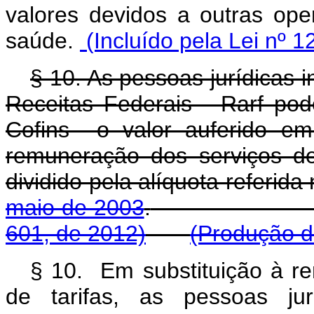
valores devidos a outras ope
saúde.
(Incluído pela Lei nº 1
§ 10. As pessoas jurídicas 
Receitas Federais - Rarf pod
Cofins o valor auferido e
remuneração dos serviços de
dividido pela alíquota referida
maio de 2003
.
601, de 2012)
(Produção de
§ 10. Em substituição à 
de tarifas, as pessoas ju