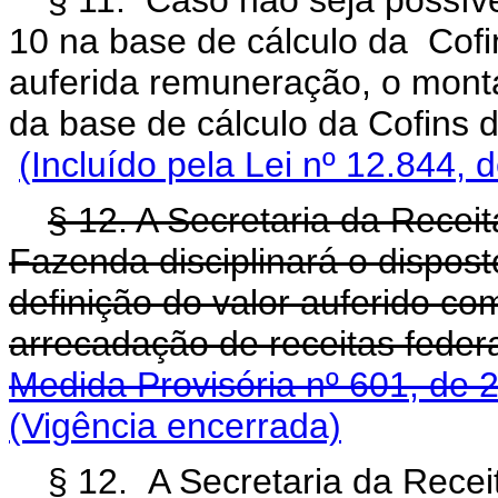
§ 11. Caso não seja possíve
10 na base de cálculo da Cofi
auferida remuneração, o mont
da base de cálculo da Cofin
(Incluído pela Lei nº 12.844, 
§ 12. A Secretaria da Receit
Fazenda disciplinará o dispost
definição do valor auferido c
arrecadação de receitas federa
Medida Provisória nº 601, de 
(Vigência encerrada)
§ 12. A Secretaria da Receit