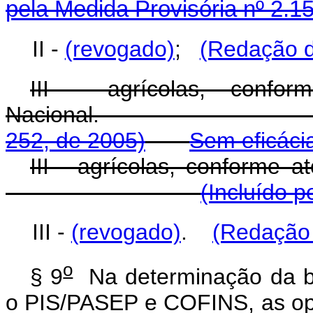
pela Medida Provisória nº 2.1
II -
(revogado)
;
(Redação d
III - agrícolas, confo
Nacional
252, de 2005)
Sem eficáci
III - agrícolas, conforme 
(Incluído p
III -
(revogado)
.
(Redação 
o
§ 9
Na determinação da ba
o PIS/PASEP e COFINS, as ope