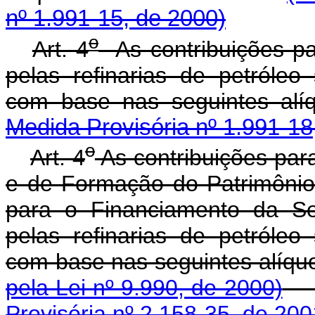
nº 1.991-15, de 2000)
o
Art. 4
As contribuições p
pelas refinarias de petróleo
com base nas seguintes
Medida Provisória nº 1.991-18
o
Art. 4
As contribuições par
e de Formação do Patrimônio
para o Financiamento da Se
pelas refinarias de petróleo
com base nas seguin
pela Lei nº 9.990, de 2000)
Provisória nº 2.158-35, de 200