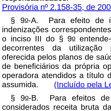
Provisória nº 2.158-35, de 200
o
§ 9
-A. Para efeito de in
indenizações correspondentes
o
o inciso III do § 9
entende-s
decorrentes da utilização 
oferecida pelos planos de saúd
de beneficiários da própria o
operadora atendidos a título 
assumida.
(Incluído pela L
o
§ 9
-B. Para efeitos de
considerados receita bruta d