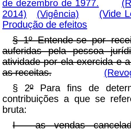
de dezembro de 1977.
(R
2014)
(Vigência)
(Vide 
Produção de efeitos
§ 1º Entende-se por recei
auferidas pela pessoa juríd
atividade por ela exercida e a
as receitas.
(Revog
§ 2
º
Para fins de deter
contribuições a que se refer
bruta:
I - as vendas cancelada