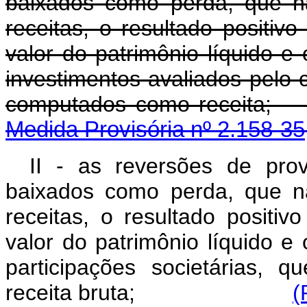
baixados como perda, que n
receitas, o resultado positiv
valor do patrimônio líquido e
investimentos avaliados pelo 
computados como
Medida Provisória nº 2.158-35
II - as reversões de pro
baixados como perda, que n
receitas, o resultado positiv
valor do patrimônio líquido e
participações societárias,
receita bruta;
(