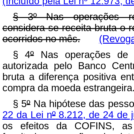
(Incluído pela Lei nº 12.973, d
§ 3º Nas operações re
considera-se receita bruta o r
ocorridos no mês.
(Revoga
§ 4
º
Nas operações de câ
autorizada pelo Banco Centr
bruta a diferença positiva e
compra da moeda estrangeira
§ 5
º
Na hipótese das pessoa
22 da Lei n
º
8.212, de 24 de 
os efeitos da COFINS, a