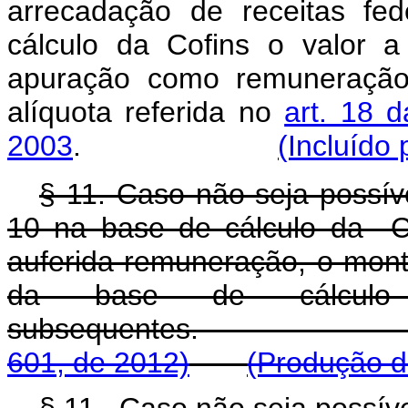
arrecadação de receitas fe
cálculo da Cofins o valor 
apuração como remuneração 
alíquota referida no
art. 18 d
2003
.
(Incluído 
§ 11. Caso não seja possíve
10 na base de cálculo da C
auferida remuneração, o mont
da base de cálculo
subsequentes.
601, de 2012)
(Produção de