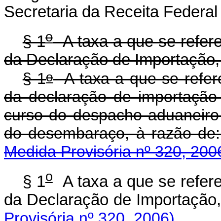
Secretaria da Receita Federal
o
§ 1
A taxa a que se refere
da Declaração de Importação,
o
§ 1
A taxa a que se refere
da declaração de importação 
curso do despacho aduaneiro 
do desembaraço, à
Medida Provisória nº 320, 200
o
§ 1
A taxa a que se refere
da Declaração de Impor
Provisória nº 320, 2006)