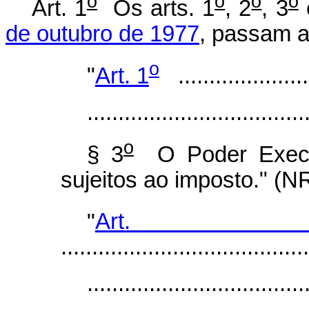
o
o
o
o
Art. 1
Os arts. 1
, 2
, 3
de outubro de 1977
, passam a
o
"
Art. 1
.......................
...................................
o
§ 3
O Poder Execut
sujeitos ao imposto." (N
"
Art.
........................................
...................................