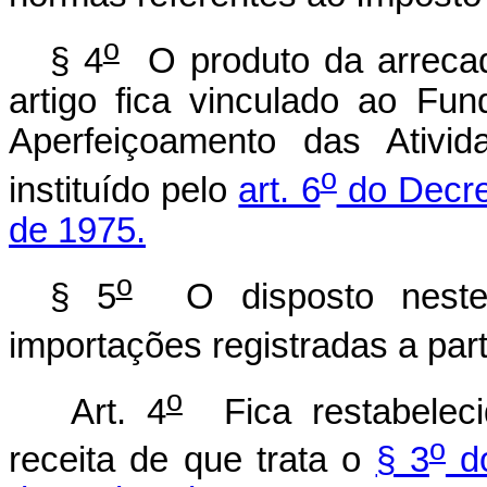
o
§ 4
O produto da arrecad
artigo fica vinculado ao Fu
Aperfeiçoamento das Ativi
o
instituído pelo
art. 6
do Decre
de 1975.
o
§ 5
O disposto neste a
importações registradas a part
o
Art. 4
Fica restabeleci
o
receita de que trata o
§ 3
do