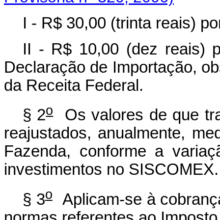
I - R$ 30,00 (trinta reais) 
II - R$ 10,00 (dez reais)
Declaração de Importação, obs
da Receita Federal.
o
§ 2
Os valores de que trat
reajustados, anualmente, med
Fazenda, conforme a variaç
investimentos no SISCOMEX.
o
§ 3
Aplicam-se à cobrança 
normas referentes ao Imposto