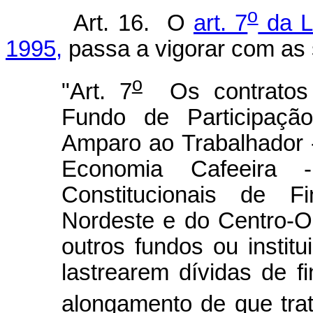
o
Art. 16. O
art. 7
da L
1995,
passa a vigorar com as 
o
"Art. 7
Os contratos 
Fundo de Participaç
Amparo ao Trabalhador 
Economia Cafeeira
Constitucionais de F
Nordeste e do Centro-
outros fundos ou institu
lastrearem dívidas de f
alongamento de que trat