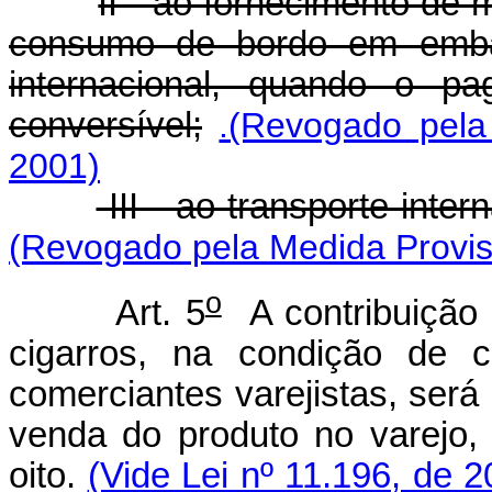
II - ao fornecimento de
consumo de bordo em emba
internacional, quando o p
conversível;
.(Revogado pela
2001)
III - ao transporte inte
(Revogado pela Medida Provisó
o
Art. 5
A contribuição 
cigarros, na condição de c
comerciantes varejistas, será
venda do produto no varejo, m
oito.
(Vide Lei nº 11.196, de 2