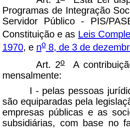
Programas de Integração Soc
Servidor Público - PIS/PAS
Constituição e as
Leis Compl
o
1970
, e
n
8, de 3 de dezembr
o
Art. 2
A contribuiçã
mensalmente:
I - pelas pessoas juríd
são equiparadas pela legislaç
empresas públicas e as soc
subsidiárias, com base 