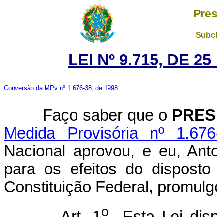
Pres
Subch
LEI Nº 9.715, DE 
Conversão da MPv nº 1.676-38, de 1998
Faço saber que o
PRES
Medida Provisória nº 1.67
Nacional aprovou, e eu, Ant
para os efeitos do disposto
Constituição Federal, promulgo
o
Art. 1
Esta Lei disp