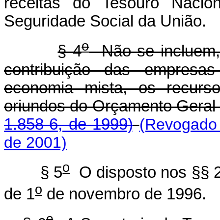
receitas do Tesouro Nacio
Seguridade Social da União.
o
§ 4
Não se incluem, 
contribuição das empresa
economia mista, os recurso
oriundos do Orçamento Geral
1.858-6, de 1999)
(Revogado 
de 2001)
o
§ 5
O disposto nos §§ 
o
de 1
de novembro de 1996.
o