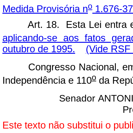
o
Medida Provisória n
1.676-37
Art. 18. Esta Lei entra em
aplicando-se aos fatos gera
outubro de 1995.
(Vide RSF 
Congresso Nacional, em 2
o
Independência e 110
da Repú
Senador
ANTON
Pr
Este texto não substitui o pu