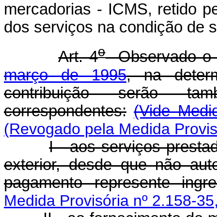
mercadorias - ICMS, retido p
dos serviços na condição de sub
o
Art. 4
Observado o 
março de 1995
, na deter
contribuição serão ta
correspondentes:
(Vide Medid
(Revogado pela Medida Provisó
I - aos serviços presta
exterior, desde que não auto
pagamento represente ingre
Medida Provisória nº 2.158-35