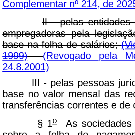
Complementar nº 214, de 202
II - pelas entidades
empregadoras pela legislaçã
base na folha de salários;
(Vi
1999)
(Revogado pela Me
24.8.2001)
III - pelas pessoas jurí
base no valor mensal das re
transferências correntes e de 
o
§ 1
As sociedades c
sobre a folha de pagamen