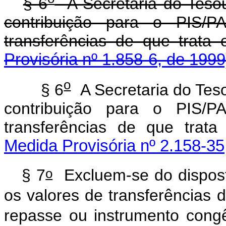
§ 6
A Secretaria do Tesou
contribuição para o PIS/P
transferências de que trata o 
Provisória nº 1.858-6, de 1999
o
§ 6
A Secretaria do Teso
contribuição para o PIS/P
transferências de que trata
Medida Provisória nº 2.158-35
o
§ 7
Excluem-se do disposto
os valores de transferências 
repasse ou instrumento cong