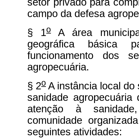
setor privado para comp
campo da defesa agrope
o
§ 1
A área municipa
geográfica básica
funcionamento dos ser
agropecuária.
o
§ 2
A instância local do
sanidade agropecuária d
atenção à sanidade
comunidade organizada
seguintes atividades: