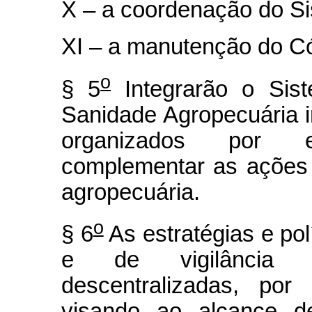
X – a coordenação do Si
XI – a manutenção do Có
o
§ 5
Integrarão o Sis
Sanidade Agropecuária i
organizados por e
complementar as ações
agropecuária.
o
§ 6
As estratégias e po
e de vigilância s
descentralizadas, por
visando ao alcance d