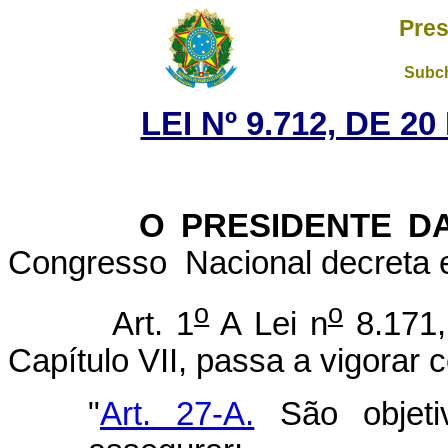
Pres
Subch
LEI Nº 9.712, DE 
O PRESIDENTE DA 
Congresso Nacional decreta e
o
o
Art. 1
A Lei n
8.171,
Capítulo VII, passa a vigorar 
"
Art. 27-A.
São objeti