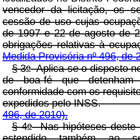
vencedor da licitação, os s
cessão de uso cujas ocupaçõ
de 1997 e 22 de agosto de 
obrigações relativ
Medida Provisória nº 496, de 
o
§ 3
Aplica-se o disposto ne
de boa-fé que detenha
conformidade com os requisit
expedidos pelo INSS
496, de 2010).
o
§ 4
Nas hipóteses deste ar
estendido também ao s