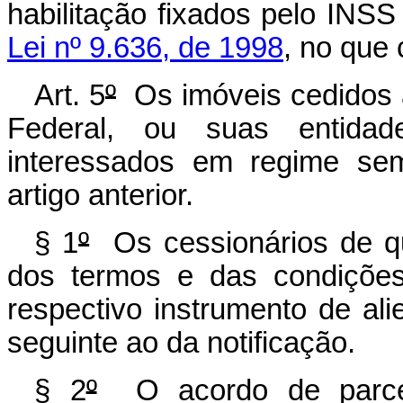
habilitação fixados pelo INS
Lei nº 9.636, de 1998
, no que 
Art. 5
º
Os imóveis cedidos a
Federal, ou suas entidad
interessados em regime sem
artigo
anterior.
§ 1
º
Os cessionários de que
dos termos e das condições
respectivo instrumento de a
seguinte ao da notificação.
§ 2
º
O acordo de parcel