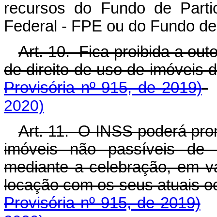
recursos do Fundo de Parti
Federal - FPE ou do Fundo de
Art. 10. Fica proibida a out
de direito de uso de imóve
Provisória nº 915, de 2019)
2020)
Art. 11. O INSS poderá pro
imóveis não passíveis de 
mediante a celebração, em v
locação com os seus atuais
Provisória nº 915, de 2019)