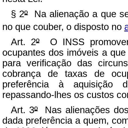
§ 2
º
Na alienação a que se 
no que couber, o disposto no
Art. 2
º
O INSS promoverá 
ocupantes dos imóveis a que 
para verificação das circu
cobrança de taxas de ocup
preferência à aquisição 
repassando-lhes os custos co
Art. 3
º
Nas alienações dos i
dada preferência a quem, c