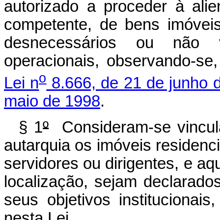
autorizado a proceder à ali
competente, de bens imóvei
desnecessários ou não v
operacionais, observando-se
o
Lei n
8.666, de 21 de junho 
maio de 1998
.
§ 1
º
Consideram-se vincula
autarquia os imóveis residenc
servidores ou dirigentes, e aq
localização, sejam declarad
seus objetivos institucionai
nesta Lei.