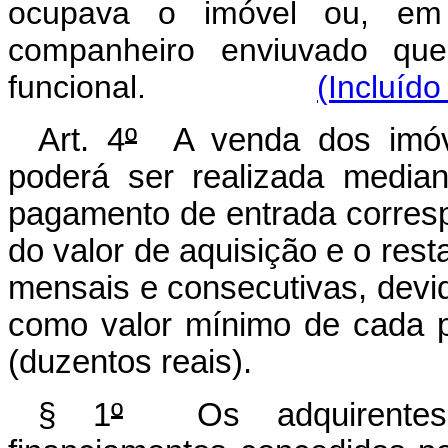
ocupava o imóvel ou, em 
companheiro enviuvado que
funcional.
(Incluído
Art. 4
º
A venda dos imóvei
poderá ser realizada media
pagamento de entrada corres
do valor de aquisição e o rest
mensais e consecutivas, devi
como valor mínimo de cada p
(duzentos reais).
§ 1
º
Os adquirentes d