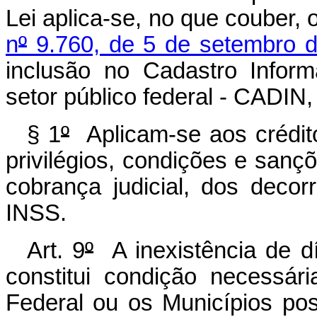
Lei aplica-se, no que couber, 
n
º
9.760, de 5 de setembro 
inclusão no Cadastro Inform
setor público federal - CADIN,
§ 1
º
Aplicam-se aos crédit
privilégios, condições e sançõ
cobrança judicial, dos decor
INSS.
Art. 9
º
A inexistência de d
constitui condição necessár
Federal ou os Municípios po