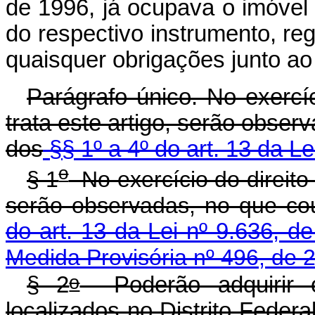
de 1996, já ocupava o imóvel 
do respectivo instrumento, r
quaisquer obrigações junto ao
Parágrafo único. No exercíc
trata este artigo, serão obser
dos
§§ 1º a 4º do art. 13 da Le
o
§ 1
No exercício do direito
serão observadas, no que co
do art. 13 da Lei nº 9.636, d
Medida Provisória nº 496, de 
o
§ 2
Poderão adquirir o
localizados no Distrito Feder