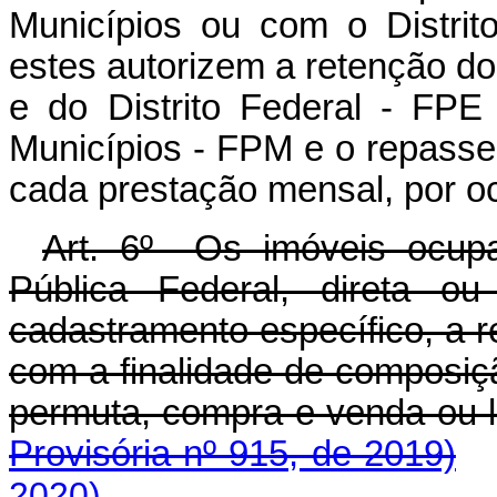
Municípios ou com o Distrit
estes autorizem
a retenção d
e do Distrito Federal - FP
Municípios - FPM e o
repasse
cada prestação mensal, por o
Art. 6º Os imóveis ocupa
Pública Federal, direta ou
cadastramento específico, a r
com a finalidade de composiç
permuta, compra e venda 
Provisória nº 915, de 2019)
2020)