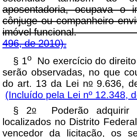
aposentadoria, ocupava o i
cônjuge ou companheiro env
imóvel funcional
496, de 2010).
o
§ 1
No exercício do direito
serão observadas, no que cou
o
do art. 13 da Lei n
9.636,
(Incluído pela Lei nº 12.348, 
o
§ 2
Poderão adquirir o
localizados no Distrito Feder
vencedor da licitação, os s