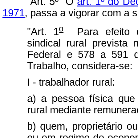
Art. 5º O
art. 1º do De
1971
, passa a vigorar com a 
o
"Art. 1
Para efeito d
sindical rural prevista
Federal e 578 a 591 d
Trabalho, considera-se:
I - trabalhador rural:
a) a pessoa física que
rural mediante remunera
b) quem, proprietário ou
ou em regime de economi