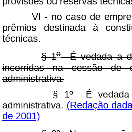
provisões ou reservas técnica
VI - no caso de empresas 
prêmios destinada à consti
técnicas.
o
§ 1
É vedada a de
incorridas na cessão de 
administrativa.
§ 1º É vedada 
administrativa.
(Redação dada 
de 2001)