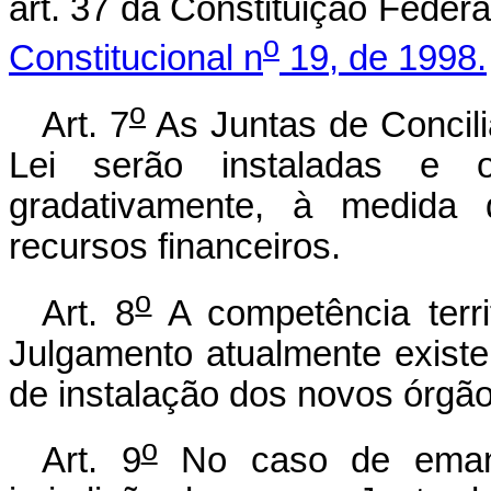
art. 37 da Constituição Feder
o
Constitucional n
19, de 1998.
o
Art. 7
As Juntas de Concili
Lei serão instaladas e o
gradativamente, à medida q
recursos financeiros.
o
Art. 8
A competência terri
Julgamento atualmente existe
de instalação dos novos órgãos
o
Art. 9
No caso de emanci