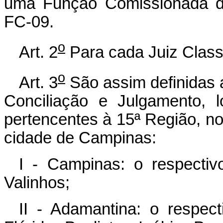
uma Função Comissionada de
FC-09.
o
Art. 2
Para cada Juiz Class
o
Art. 3
São assim definidas a
Conciliação e Julgamento, l
pertencentes à 15ª Região, n
cidade de Campinas:
I - Campinas: o respectiv
Valinhos;
II - Adamantina: o respec