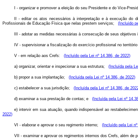
I - organizar e promover a eleição do seu Presidente e do Vice-Pres
II - editar os atos necessários à interpretação e à execução do di
Profissionais de Educação Física que nelas prestem serviços;
(Incluído p
III - adotar as medidas necessárias à consecução de seus objetivos 
IV - supervisionar a fiscalização do exercício profissional no territór
V - em relação aos Crefs:
(Incluído pela Lei nº 14.386, de 2022)
a) organizar, orientar e inspecionar a sua estrutura;
(Incluída pela L
b) propor a sua implantação;
(Incluída pela Lei nº 14.386, de 2022)
c) estabelecer a sua jurisdição;
(Incluída pela Lei nº 14.386, de 202
d) examinar a sua prestação de contas; e
(Incluída pela Lei nº 14.3
e) intervir em sua atuação, quando indispensável ao restabeleciment
2022)
VI - elaborar e aprovar o seu regimento interno;
(Incluído pela Lei n
VII - examinar e aprovar os regimentos internos dos Crefs, além de