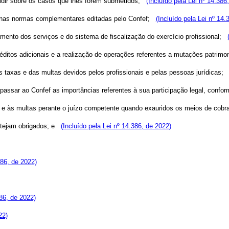
decidir sobre os casos que lhes forem submetidos;
(Incluído pela Lei nº 14.386
i e nas normas complementares editadas pelo Confef;
(Incluído pela Lei nº 14.
mento dos serviços e do sistema de fiscalização do exercício profissional;
créditos adicionais e a realização de operações referentes a mutações patrim
as taxas e das multas devidos pelos profissionais e pelas pessoas jurídicas
passar ao Confef as importâncias referentes à sua participação legal, confor
s e às multas perante o juízo competente quando exauridos os meios de co
estejam obrigados; e
(Incluído pela Lei nº 14.386, de 2022)
386, de 2022)
386, de 2022)
22)