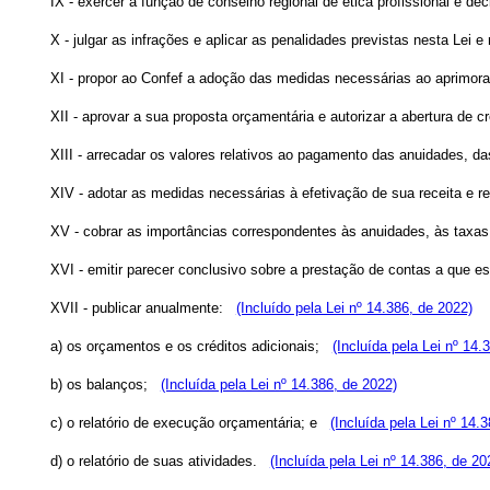
IX - exercer a função de conselho regional de ética profissional e 
X - julgar as infrações e aplicar as penalidades previstas nesta Le
XI - propor ao Confef a adoção das medidas necessárias ao aprimora
XII - aprovar a sua proposta orçamentária e autorizar a abertura de 
XIII - arrecadar os valores relativos ao pagamento das anuidades, d
XIV - adotar as medidas necessárias à efetivação de sua receita e re
XV - cobrar as importâncias correspondentes às anuidades, às taxa
XVI - emitir parecer conclusivo sobre a prestação de contas a que 
XVII - publicar anualmente:
(Incluído pela Lei nº 14.386, de 2022)
a) os orçamentos e os créditos adicionais;
(Incluída pela Lei nº 14.
b) os balanços;
(Incluída pela Lei nº 14.386, de 2022)
c) o relatório de execução orçamentária; e
(Incluída pela Lei nº 14.
d) o relatório de suas atividades.
(Incluída pela Lei nº 14.386, de 20