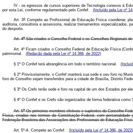
IV - os egressos de cursos superiores de Tecnologia conexos à Educ
por esta Lei, conforme regulamentado pelo Confef.
(Incluído pela Lei nº 1
o
Art. 3
Compete ao Profissional de Educação Física coordenar, planej
auditoria, consultoria e assessoria, realizar treinamentos especializados, pa
do desporto.
o
Art. 4
São criados o Conselho Federal e os Conselhos Regionais de
Art. 4º Ficam criados o Conselho Federal de Educação Física (Confef
patrimonial.
(Redação dada pela Lei nº 14.386, de 2022)
§ 1º O Confef terá abrangência em todo o território nacional.
(Incluí
§ 2º Provisoriamente, o Confef manterá sua sede e seu foro no Munic
foro do Conselho sejam transferidos para a cidade de Brasília, Distrito Fed
§ 3º Os Crefs terão sede e foro na capital de um dos Estados por ele
§ 4º O Confef e os Crefs são organizados de forma federativa com
o
Art. 5
Os primeiros membros efetivos e suplentes do Conselho Feder
Física, criadas nos termos da Constituição Federal, com personalidade j
Federação Brasileira das Associações dos Profissionais de Educação Físic
Art. 5º-A. Compete ao Confef:
(Incluído pela Lei nº 14.386, de 2022)