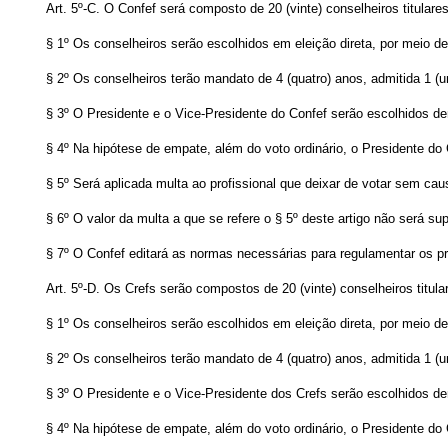
Art. 5º-C. O Confef será composto de 20 (vinte) conselheiros titulare
§ 1º Os conselheiros serão escolhidos em eleição direta, por meio de
§ 2º Os conselheiros terão mandato de 4 (quatro) anos, admitida 1 
§ 3º O Presidente e o Vice-Presidente do Confef serão escolhidos de
§ 4º Na hipótese de empate, além do voto ordinário, o Presidente do
§ 5º Será aplicada multa ao profissional que deixar de votar sem ca
§ 6º O valor da multa a que se refere o § 5º deste artigo não será s
§ 7º O Confef editará as normas necessárias para regulamentar os p
Art. 5º-D. Os Crefs serão compostos de 20 (vinte) conselheiros titul
§ 1º Os conselheiros serão escolhidos em eleição direta, por meio de
§ 2º Os conselheiros terão mandato de 4 (quatro) anos, admitida 1 
§ 3º O Presidente e o Vice-Presidente dos Crefs serão escolhidos de
§ 4º Na hipótese de empate, além do voto ordinário, o Presidente do