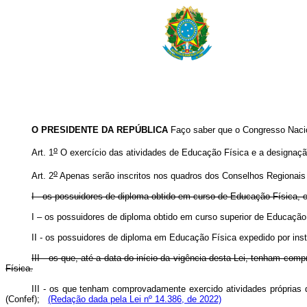
O PRESIDENTE DA REPÚBLICA
Faço saber que o Congresso Nacio
o
Art. 1
O exercício das atividades de Educação Física e a designação
o
Art. 2
Apenas serão inscritos nos quadros dos Conselhos Regionais 
I - os possuidores de diploma obtido em curso de Educação Física, o
I – os possuidores de diploma obtido em curso superior de Educaçã
II - os possuidores de diploma em Educação Física expedido por insti
III - os que, até a data do início da vigência desta Lei, tenham c
Física.
III - os que tenham comprovadamente exercido atividades próprias 
(Confef);
(Redação dada pela Lei nº 14.386, de 2022)