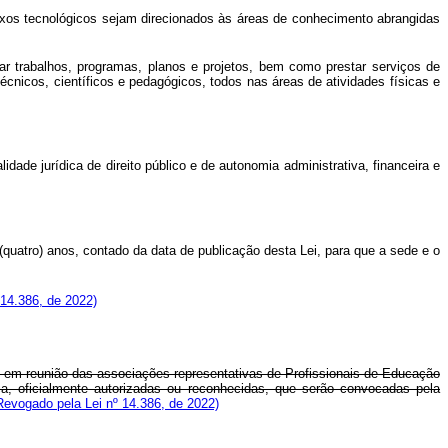
eixos tecnológicos sejam direcionados às áreas de conhecimento abrangidas
utar trabalhos, programas, planos e projetos, bem como prestar serviços de
s técnicos, científicos e pedagógicos, todos nas áreas de atividades físicas e
ade jurídica de direito público e de autonomia administrativa, financeira e
quatro) anos, contado da data de publicação desta Lei, para que a sede e o
º 14.386, de 2022)
 em reunião das associações representativas de Profissionais de Educação
ica, oficialmente autorizadas ou reconhecidas, que serão convocadas pela
Revogado pela Lei nº 14.386, de 2022)