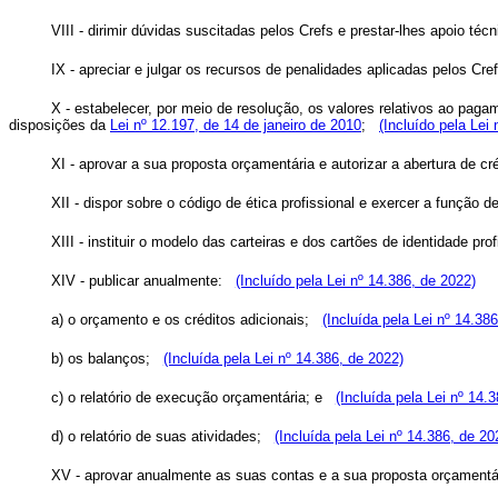
VIII - dirimir dúvidas suscitadas pelos Crefs e prestar-lhes apoio t
IX - apreciar e julgar os recursos de penalidades aplicadas pelos Cr
X - estabelecer, por meio de resolução, os valores relativos ao pag
disposições da
Lei nº 12.197, de 14 de janeiro de 2010
;
(Incluído pela Lei
XI - aprovar a sua proposta orçamentária e autorizar a abertura de c
XII - dispor sobre o código de ética profissional e exercer a função 
XIII - instituir o modelo das carteiras e dos cartões de identidade pr
XIV - publicar anualmente:
(Incluído pela Lei nº 14.386, de 2022)
a) o orçamento e os créditos adicionais;
(Incluída pela Lei nº 14.38
b) os balanços;
(Incluída pela Lei nº 14.386, de 2022)
c) o relatório de execução orçamentária; e
(Incluída pela Lei nº 14.
d) o relatório de suas atividades;
(Incluída pela Lei nº 14.386, de 20
XV - aprovar anualmente as suas contas e a sua proposta orçament