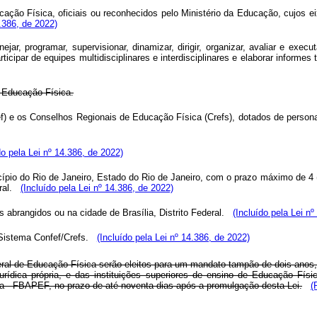
ação Física, oficiais ou reconhecidos pelo Ministério da Educação, cujos 
4.386, de 2022)
ar, programar, supervisionar, dinamizar, dirigir, organizar, avaliar e exec
rticipar de equipes multidisciplinares e interdisciplinares e elaborar informe
 Educação Física.
) e os Conselhos Regionais de Educação Física (Crefs), dotados de personalid
do pela Lei nº 14.386, de 2022)
ípio do Rio de Janeiro, Estado do Rio de Janeiro, com o prazo máximo de 4 (
eral.
(Incluído pela Lei nº 14.386, de 2022)
s abrangidos ou na cidade de Brasília, Distrito Federal.
(Incluído pela Lei n
o Sistema Confef/Crefs.
(Incluído pela Lei nº 14.386, de 2022)
al de Educação Física serão eleitos para um mandato tampão de dois anos,
urídica própria, e das instituições superiores de ensino de Educação Fís
a - FBAPEF, no prazo de até noventa dias após a promulgação desta Lei.
(