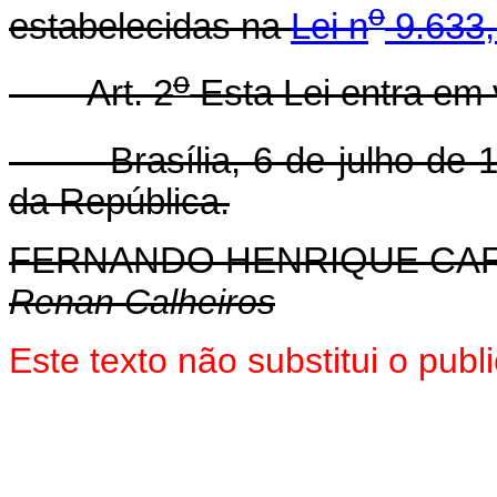
o
estabelecidas na
Lei n
9.633,
o
Art. 2
Esta Lei entra em 
Brasília, 6 de julho de 1
da República.
FERNANDO HENRIQUE CA
Renan Calheiros
Este texto não substitui o pub