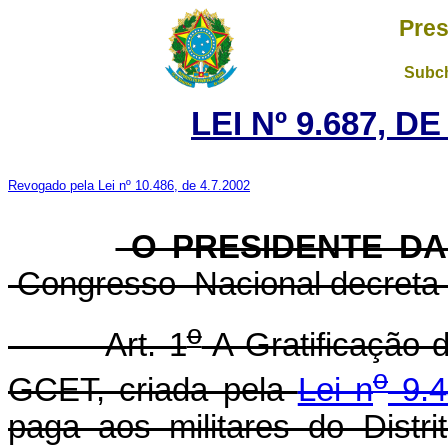
Pres
Subch
LEI Nº 9.687, D
Revogado pela Lei nº 10.486, de 4.7.2002
O PRESIDENTE DA
Congresso Nacional decreta 
o
Art. 1
A Gratificação 
o
GCET, criada pela
Lei n
9.4
paga aos militares do Dist