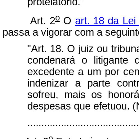
protelatório."
o
Art. 2
O
art. 18 da Lei
passa a vigorar com a seguint
"Art. 18. O juiz ou tribu
condenará o litigante
excedente a um por cen
indenizar a parte cont
sofreu, mais os honorá
despesas que efetuou. 
.......................................
o