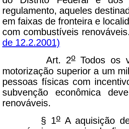
do Distrito Federal e dos 
regulamento, aqueles destinad
em faixas de fronteira e loca
com combustíveis renováveis
de 12.2.2001)
o
Art. 2
Todos os v
motorização superior a um mil
pessoas físicas com incentivo
subvenção econômica deve
renováveis.
o
§ 1
A aquisição de