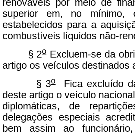
renováveis por meio de fina
superior em, no mínimo, 
estabelecidos para a aquisi
combustíveis líquidos não-ren
o
§ 2
Excluem-se da obrig
artigo os veículos destinados 
o
§ 3
Fica excluído da
deste artigo o veículo naciona
diplomáticas, de repartiç
delegações especiais acredi
bem assim ao funcionário, 