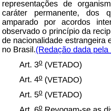
representações de organism
caráter permanente, dos 
amparado por acordos inter
observado o princípio da reci
de nacionalidade estrangeira
no Brasil.
(Redação dada pela L
o
Art. 3
(
VETADO
)
o
Art. 4
(
VETADO
)
o
Art. 5
(
VETADO
)
o
Art. 6
Revogam-se as dis