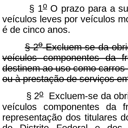
o
§ 1
O prazo para a subs
veículos leves por veículos
é de cinco anos.
o
§ 2
Excluem-se da obrig
veículos componentes da f
destinem ao uso como carros 
ou à prestação de serviços em 
o
§ 2
Excluem-se da obrig
veículos componentes da f
representação dos titulares 