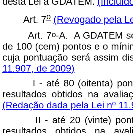
desta Lei à GDATEM.
(Incluíd
o
Art. 7
(Revogado pela Le
o
Art. 7
-A. A GDATEM se
de 100 (cem) pontos e o mínimo
cuja pontuação será assim dis
11.907, de 2009)
I - até 80 (oitenta) ponto
resultados obtidos na avalia
(Redação dada pela Lei nº 11.
II - até 20 (vinte) pontos
resultados obtidos na aval