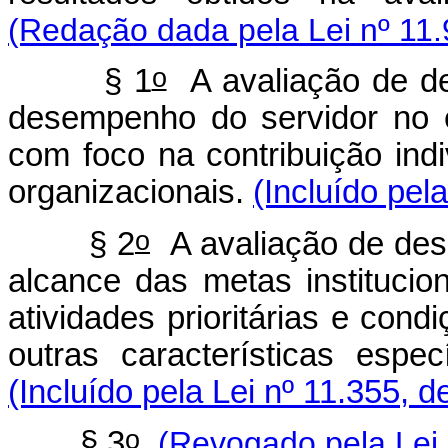
(Redação dada pela Lei nº 11.
o
§ 1
A avaliação de des
desempenho do servidor no e
com foco na contribuição indi
organizacionais.
(Incluído pel
o
§ 2
A avaliação de dese
alcance das metas institucio
atividades prioritárias e cond
outras características espec
(Incluído pela Lei nº 11.355, d
o
§ 3
(Revogado pela Lei 