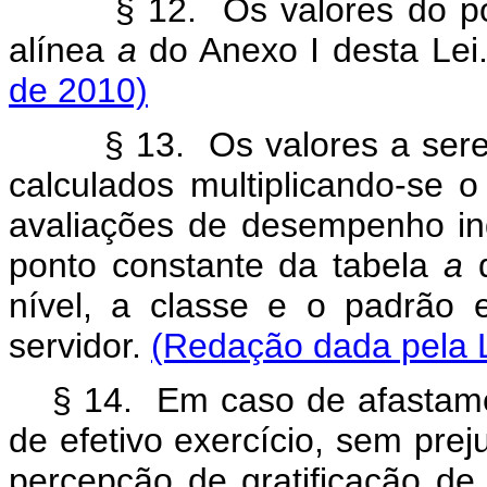
§ 12. Os valores do pont
alínea
a
do Anexo I desta Lei
de 2010)
§ 13. Os valores a serem 
calculados multiplicando-se 
avaliações de desempenho indi
ponto constante da tabela
a
d
nível, a classe e o padrão
servidor.
(Redação dada pela L
§ 14. Em caso de afastame
de efetivo exercício, sem pre
percepção de gratificação de