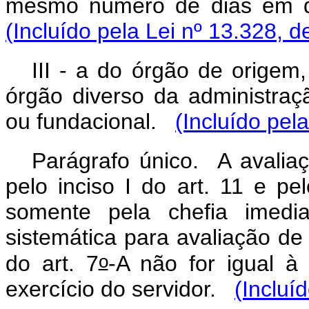
mesmo número de dias em di
(Incluído pela Lei nº 13.328, d
III - a do órgão de origem
órgão diverso da administraçã
ou fundacional.
(Incluído pel
Parágrafo único. A avaliaç
pelo inciso I do art. 11 e pel
somente pela chefia imedi
sistemática para avaliação d
o
do art. 7
-A não for igual à
exercício do servidor.
(Incluí