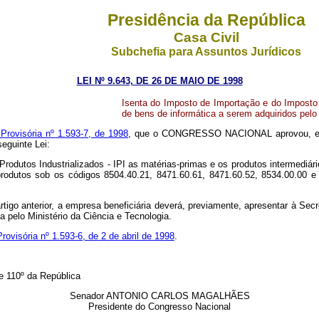
Presidência da República
Casa Civil
Subchefia para Assuntos Jurídicos
LEI Nº 9.643, DE 26 DE MAIO DE 1998
Isenta do Imposto de Importação e do Imposto 
de bens de informática a serem adquiridos pelo 
Provisória nº 1.593-7, de 1998
, que o CONGRESSO NACIONAL aprovou, e
seguinte Lei:
rodutos Industrializados - IPI as matérias-primas e os produtos intermediári
produtos sob os códigos 8504.40.21, 8471.60.61, 8471.60.52, 8534.00.0
rtigo anterior, a empresa beneficiária deverá, previamente, apresentar à Sec
 pelo Ministério da Ciência e Tecnologia.
rovisória nº 1.593-6, de 2 de abril de 1998
.
e 110º da República
Senador ANTONIO CARLOS MAGALHÃES
Presidente do Congresso Nacional