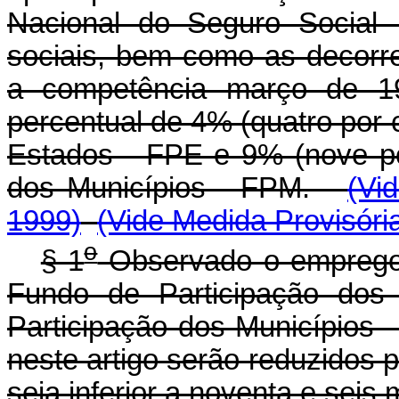
Nacional do Seguro Social 
sociais, bem como as decorre
a competência março de 1
percentual de 4% (quatro por 
Estados - FPE e 9% (nove po
dos Municípios - FPM.
(Vi
1999)
(Vide Medida Provisóri
o
§ 1
Observado o emprego 
Fundo de Participação do
Participação dos Municípios 
neste artigo serão reduzidos 
seja inferior a noventa e seis