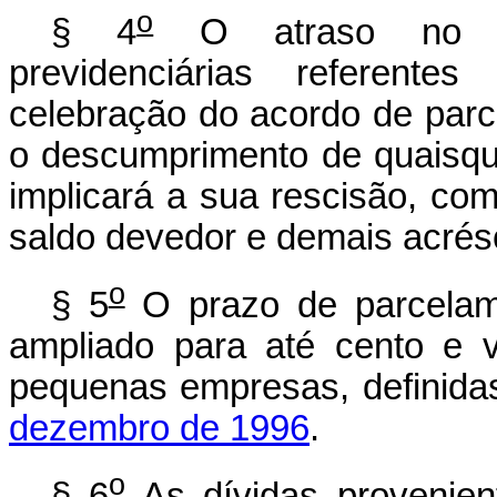
o
§ 4
O atraso no rec
previdenciárias referente
celebração do acordo de parc
o descumprimento de quaisqu
implicará a sua rescisão, co
saldo devedor e demais acrés
o
§ 5
O prazo de parcelam
ampliado para até cento e 
pequenas empresas, definid
dezembro de 1996
.
o
§ 6
As dívidas provenien