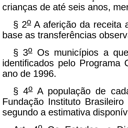
crianças de até seis anos, me
o
§ 2
A aferição da receita 
base as transferências observ
o
§ 3
Os municípios a que 
identificados pelo Programa 
ano de 1996.
o
§ 4
A população de cada
Fundação Instituto Brasileiro
segundo a estimativa disponí
o