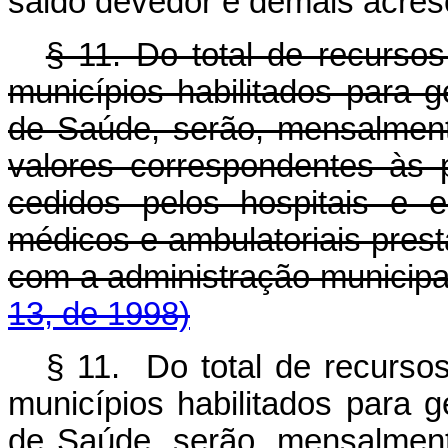
saldo devedor e demais acrés
§ 11. Do total de recurso
municípios habilitados para 
de Saúde, serão, mensalment
valores correspondentes às 
cedidos pelos hospitais e e
médicos e ambulatoriais pres
com a administração municip
13, de 1998)
§ 11. Do total de recurso
municípios habilitados para 
de Saúde, serão, mensalment