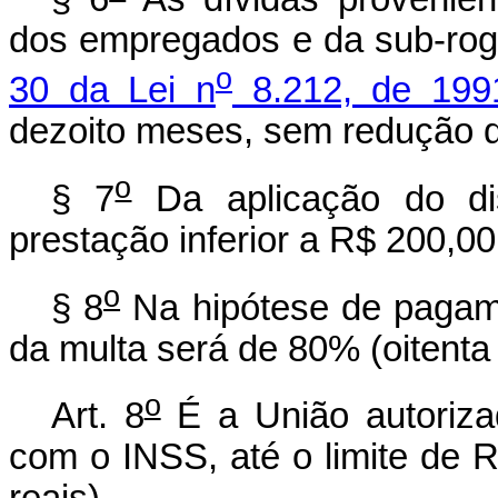
dos empregados e da sub-rog
o
30 da Lei n
8.212, de 199
dezoito meses, sem redução d
o
§ 7
Da aplicação do dis
prestação inferior a R$ 200,00
o
§ 8
Na hipótese de pagame
da multa será de 80% (oitenta 
o
Art. 8
É a União autorizad
com o INSS, até o limite de R