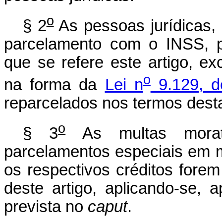
o
§ 2
As pessoas jurídicas,
parcelamento com o INSS, p
que se refere este artigo, e
o
na forma da
Lei n
9.129, d
reparcelados nos termos desta
o
§ 3
As multas morat
parcelamentos especiais em 
os respectivos créditos fore
deste artigo, aplicando-se, 
prevista no
caput
.