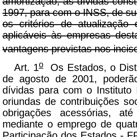
amortização, as dívidas cons
1997, para com o INSS, de s
os critérios de atualização
aplicáveis às empresas dest
vantagens previstas nos incisos
o
Art. 1
Os Estados, o Distr
de agosto de 2001, poderão
dívidas para com o Instituto
oriundas de contribuições s
obrigações acessórias, at
mediante o emprego de quat
Participação dos Estados - F