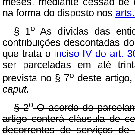
meses, mediante cessão de 
na forma do disposto nos
arts
o
§ 1
As dívidas das entid
contribuições descontadas d
que trata o
inciso IV do art. 
ser parceladas em até tri
o
prevista no § 7
deste artigo,
caput.
o
§ 2
O acordo de parcelam
artigo conterá cláusula de c
decorrentes de serviços de 