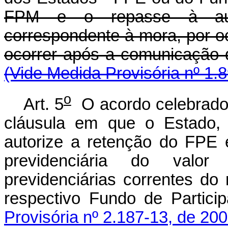
FPM e o repasse à autar
correspondente à mora, por oc
ocorrer após a comunicação 
(Vide Medida Provisória nº 1.
o
Art. 5
O acordo celebrado 
cláusula em que o Estado, 
autorize a retenção do FPE
previdenciária do valor
previdenciárias correntes do
respectivo Fundo de Partici
Provisória nº 2.187-13, de 200