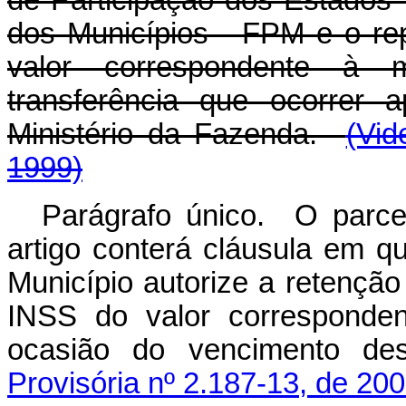
dos Municípios - FPM e o rep
valor correspondente à 
transferência que ocorrer
Ministério da Fazenda.
(Vid
1999)
Parágrafo único. O parce
artigo conterá cláusula em qu
Município autorize a retenç
INSS do valor corresponden
ocasião do vencimento de
Provisória nº 2.187-13, de 200