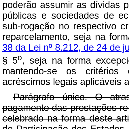
poderão assumir as dívidas
públicas e sociedades de ec
sub-rogação no respectivo cr
reparcelamento, seja na for
38 da Lei nº 8.212, de 24 de j
o
§ 5
, seja na forma excepci
mantendo-se os critérios 
acréscimos legais aplicáveis a
Parágrafo único. O atra
pagamento das prestações re
celebrado na forma deste art
de Participação dos Estados