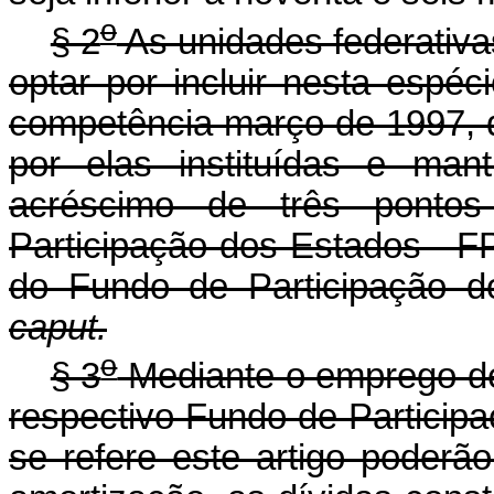
o
§ 2
As unidades federativa
optar por incluir nesta espéc
competência março de 1997, 
por elas instituídas e man
acréscimo de três ponto
Participação dos Estados - F
do Fundo de Participação d
caput.
o
§ 3
Mediante o emprego de
respectivo Fundo de Particip
se refere este artigo poderão