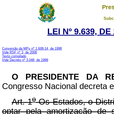
Pres
Subch
LEI Nº 9.639, D
Conversão da MPv nº 1.608-14, de 1998
Vide RSF nº 3, de 2008
Texto compilado
Vide Decreto nº 3.048, de 1999
O PRESIDENTE DA R
Congresso Nacional decreta e 
o
Art. 1
Os Estados, o Distr
optar pela amortização de 