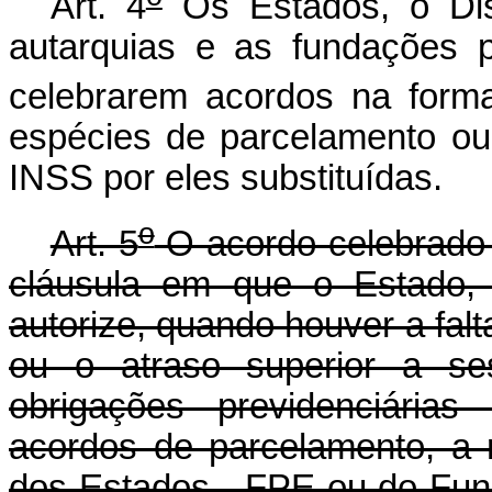
Art. 4
Os Estados, o Dist
autarquias e as fundações p
celebrarem acordos na forma
espécies de parcelamento ou
INSS por eles substituídas.
o
Art. 5
O acordo celebrado 
cláusula em que o Estado, 
autorize, quando houver a fal
ou o atraso superior a se
obrigações previdenciária
acordos de parcelamento, a 
dos Estados - FPE ou do Fund