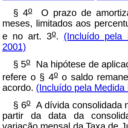
o
§ 4
O prazo de amortiza
meses, limitados aos percent
o
e no art. 3
.
(Incluído pela
2001)
o
§ 5
Na hipótese de aplicaç
o
refere o § 4
o saldo remanes
acordo.
(Incluído pela Medida 
o
§ 6
A dívida consolidada na
partir da data da consolid
variação mensal da Taxa de J