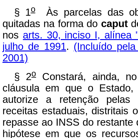
o
§ 1
Às parcelas das obri
quitadas na forma do
caput
d
nos
arts. 30, inciso I, alínea 
julho de 1991
.
(Incluído pel
2001)
o
§ 2
Constará, ainda, no
cláusula em que o Estado, 
autorize a retenção pelas i
receitas estaduais, distritais
repasse ao INSS do restante d
hipótese em que os recurs