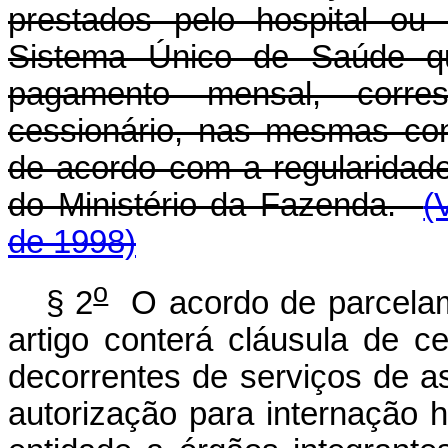
prestados pelo hospital ou
Sistema Único de Saúde que
pagamento mensal, corre
cessionário, nas mesmas co
de acordo com a regularidade
do Ministério da Fazenda.
(
de 1998)
o
§ 2
O acordo de parcelam
artigo conterá cláusula de c
decorrentes de serviços de as
autorização para internação h