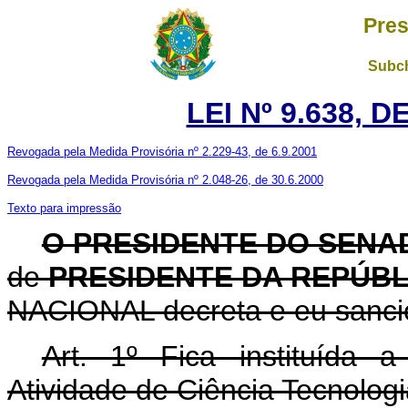
Pres
Subch
LEI Nº 9.638, 
Revogada pela
Medida Provisória nº 2.229-43, de 6.9.2001
Revogada pela
Medida Provisória nº 2.048-26, de 30.6.2000
Texto para impressão
O PRESIDENTE DO SENA
de
PRESIDENTE DA REPÚBL
NACIONAL decreta e eu sancio
Art. 1º Fica instituída
Atividade de Ciência Tecnolog