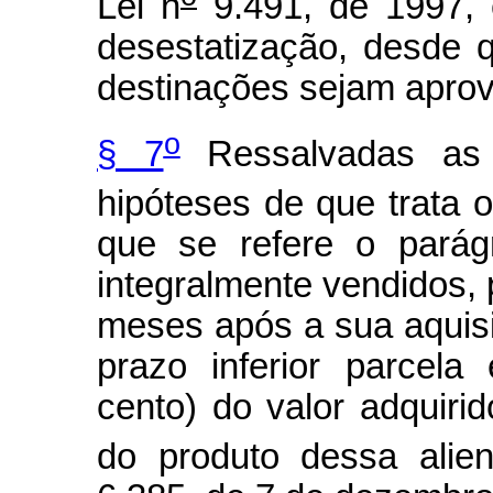
Lei n
9.491, de 1997, 
desestatização, desde 
destinações sejam apro
o
§ 7
Ressalvadas as a
hipóteses de que trata o
que se refere o parág
integralmente vendidos, 
meses após a sua aquis
prazo inferior parcel
cento) do valor adquirid
do produto dessa alie