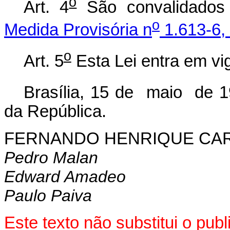
o
Art. 4
São convalidados 
o
Medida Provisória n
1.613-6, 
o
Art. 5
Esta Lei entra em vi
Brasília, 15 de maio de 1
da República.
FERNANDO HENRIQUE CA
Pedro Malan
Edward Amadeo
Paulo Paiva
Este texto não substitui o pu