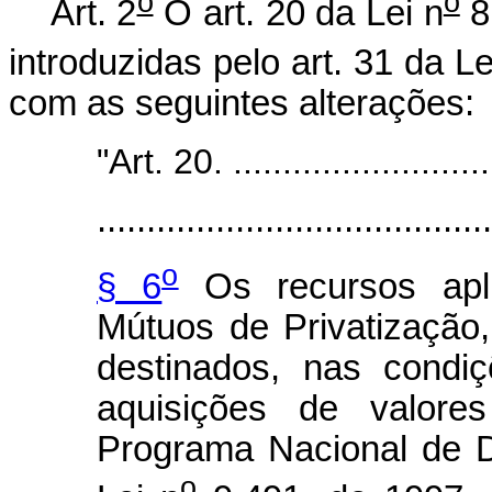
o
o
Art. 2
O art. 20 da Lei n
8
introduzidas pelo art. 31 da Le
com as seguintes alterações:
"Art. 20. ............................
........................................
o
§ 6
Os recursos apl
Mútuos de Privatização, 
destinados, nas condi
aquisições de valores
Programa Nacional de D
o