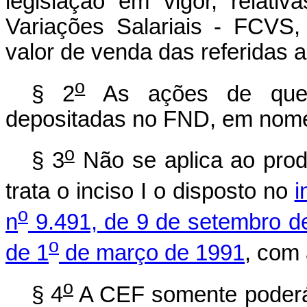
legislação em vigor, relat
Variações Salariais - FCVS,
valor de venda das referidas 
o
§ 2
As ações de que t
depositadas no FND, em nom
o
§ 3
Não se aplica ao prod
trata o inciso I o disposto no
i
o
n
9.491, de 9 de setembro d
o
de 1
de março de 1991
, com 
o
§ 4
A CEF somente poderá 