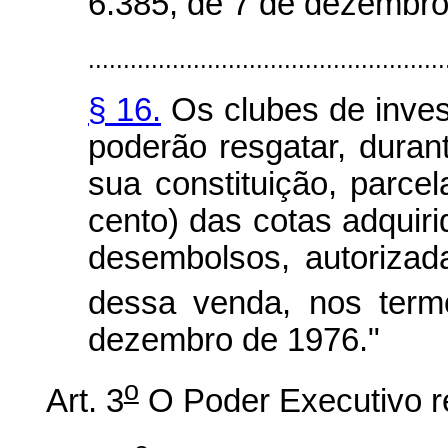
6.385, de 7 de dezembro
...................................................
§ 16.
Os clubes de inves
poderão resgatar, duran
sua constituição, parce
cento) das cotas adquir
desembolsos, autorizada
dessa venda, nos term
dezembro de 1976."
o
Art. 3
O Poder Executivo re