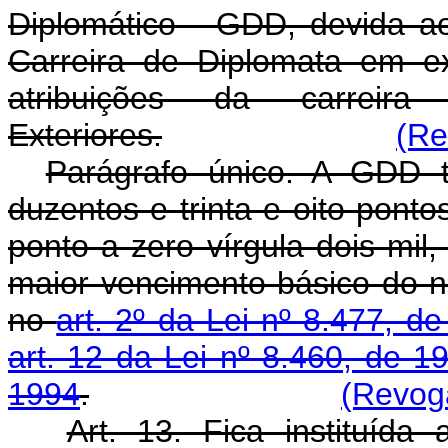
Diplomático - GDD, devida a
Carreira de Diplomata em ex
atribuições da carreir
Exteriores.
(Re
Parágrafo único. A GDD t
duzentos e trinta e oito pont
ponto a zero vírgula dois mil,
maior vencimento básico do ní
no
art. 2º da Lei nº 8.477, d
art. 12 da Lei nº 8.460, de 1
1994
.
(Revoga
Art. 13. Fica instituíd