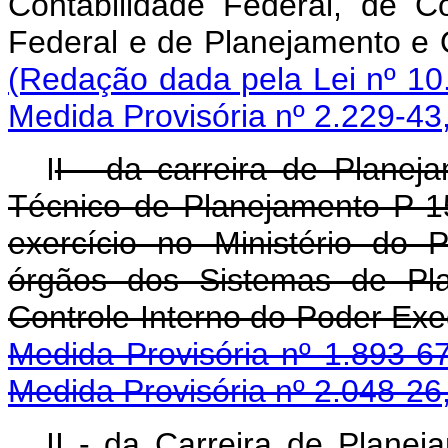
Contabilidade Federal, de C
Federal e de Planeja
(Redação dada pela Lei nº 10
Medida Provisória nº 2.229-43
I
I - da carreira de Plane
Técnico de Planejamento P-
exercício no Ministério do
órgãos dos Sistemas de Pl
Controle Interno do P
Medida Provisória nº 1.893-6
Medida Provisória nº 2.048-26
II - da Carreira de Plane