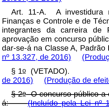
Art. 11-A. A investidura
Finanças e Controle e de Técn
integrantes da carreira de
aprovação em concurso público
dar-se-á na Classe 
nº 13.327, de 2016)
(Produç
o
§ 1
(VETADO).
de 2016)
(Produção de efeit
o
§ 2
O concurso público a qu
á:
(Incluído pela Lei nº