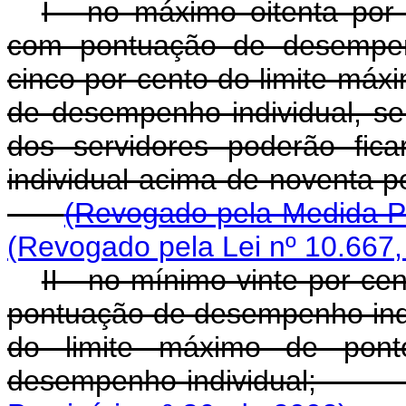
I - no máximo oitenta por 
com pontuação de desempenh
cinco por cento do limite máx
de desempenho individual, s
dos servidores poderão fi
individual acima de nov
(Revogado pela Medida Pr
(Revogado pela Lei nº 10.667,
II - no mínimo vinte por ce
pontuação de desempenho indiv
do limite máximo de pont
desempenho indi