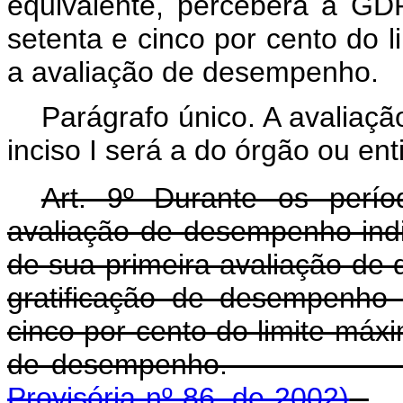
equivalente, perceberá a G
setenta e cinco por cento do 
a avaliação de desempenho.
Parágrafo único. A avaliação
inciso I será a do órgão ou en
Art. 9º Durante os perío
avaliação de desempenho indiv
de sua primeira avaliação de
gratificação de desempenho
cinco por cento do limite máx
de desempe
Provisória nº 86, de 2002)