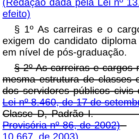
(Redação dada pela Lei nº 13
efeito)
§ 1º As carreiras e o carg
exigem do candidato diploma
em nível de pós-graduação.
§ 2º As carreiras e cargos r
mesma estrutura de classes 
dos servidores públicos civi
Lei nº 8.460, de 17 de setemb
Classe D, Pad
Provisória nº 86, de 2002)
10.667, de 2003)