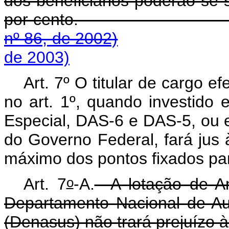
dos beneficiários poderão se 
por cento
nº 86, de 2002)
de 2003)
Art. 7º O titular de cargo ef
no art. 1º, quando investid
Especial, DAS-6 e DAS-5, ou 
do Governo Federal, fará jus
máximo dos pontos fixados pa
o
Art. 7
-A.
A lotação de Ana
Departamento Nacional de Au
(Denasus) não trará prejuízo à