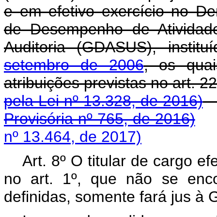
e em efetivo exercício no Den
de Desempenho de Atividad
Auditoria (GDASUS), instit
setembro de 2006
, os qua
atribuições previstas no art. 22
pela Lei nº 13.328, de 2016)
Provisória nº 765, de 2016)
nº 13.464, de 2017)
Art. 8º O titular de cargo ef
no art. 1º, que não se enco
definidas, somente fará jus à