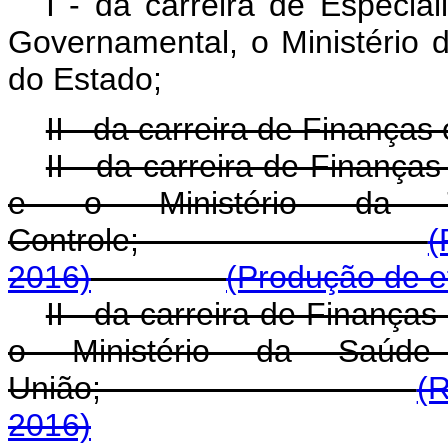
I - da carreira de Especia
Governamental, o Ministério 
do Estado;
II - da carreira de Finanças
II - da carreira de Finança
e o Ministério da Tra
Controle;
(
2016)
(Produção de ef
II - da carreira de Finanças
o Ministério da Saúde
União;
(R
2016)