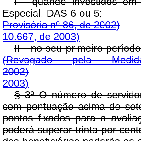
I - quando investidos e
Especial, DAS-
Provisória nº 86, de 2002)
10.667, de 2003)
II - no seu primei
(Revogado pela Medi
2002)
2003)
§ 3º O número de servidor
com pontuação acima de sete
pontos fixados para a avali
poderá superar trinta por cen