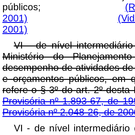
públicos;
(R
2001)
(Vi
2001)
VI - de nível intermediár
Ministério do Planejame
desempenho de atividades de 
e orçamentos públicos, em q
refere o § 3º do ar
Provisória nº 1.893-67, de 19
Provisória nº 2.048-26, de 200
VI - de nível intermediári