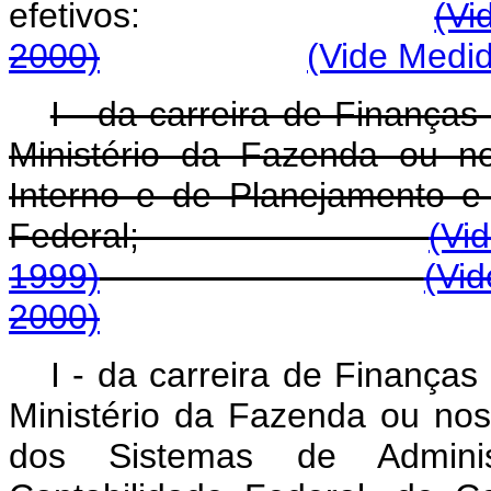
efetivos:
(Vi
2000)
(Vide Medid
I - da carreira de Finança
Ministério da Fazenda ou n
Interno e de Planejamento 
Federal;
(Vi
1999)
(Vid
2000)
I - da carreira de Finança
Ministério da Fazenda ou nos
dos Sistemas de Adminis