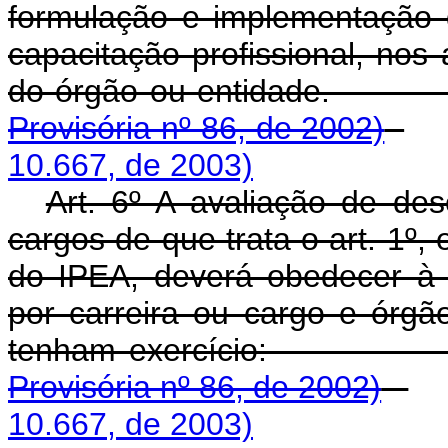
formulação e implementação
capacitação profissional, nos
do órgão ou en
Provisória nº 86, de 2002)
10.667, de 2003)
Art. 6º A avaliação de des
cargos de que trata o art. 1º, 
do IPEA, deverá obedecer à s
por carreira ou cargo e órgã
tenham exerc
Provisória nº 86, de 2002)
10.667, de 2003)