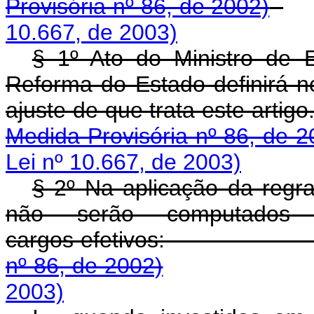
Provisória nº 86, de 2002)
10.667, de 2003)
§ 1º Ato do Ministro de 
Reforma do Estado definirá n
ajuste de que trata
Medida Provisória nº 86, de 2
Lei nº 10.667, de 2003)
§ 2º Na aplicação da regra
não serão computados 
cargos efetivos
nº 86, de 2002)
2003)