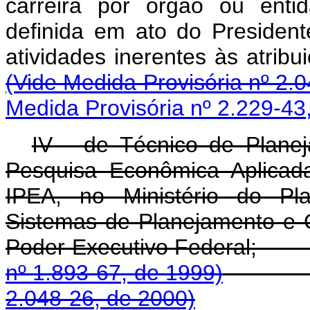
carreira por órgão ou enti
definida em ato do Preside
atividades inerentes 
(Vide Medida Provisória nº 2.
Medida Provisória nº 2.229-43
IV - de Técnico de Planej
Pesquisa Econômica Aplicad
IPEA, no Ministério do P
Sistemas de Planejamento e 
Poder Executivo 
nº 1.893-67, de 1999)
2.048-26, de 2000)