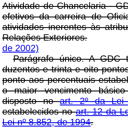
Atividade de Chancelaria - G
efetivos da carreira de Ofic
atividades inerentes às atrib
Relações Exteriores.
de 2002)
Parágrafo único. A GDC t
duzentos e trinta e oito pont
ponto aos percentuais estabel
o maior vencimento básico 
disposto no
art. 2º da Lei
estabelecidos no
art. 12 da L
Lei nº 8.852, de 1994
.