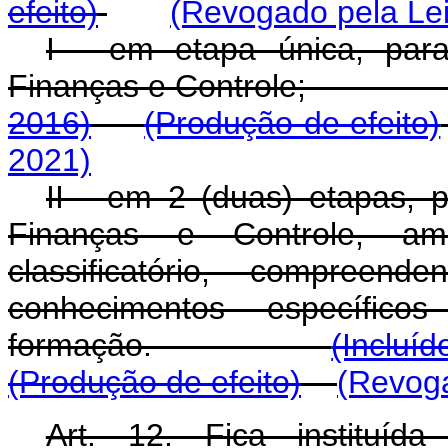
efeito)
(Revogado pela Lei
I - em etapa única, par
Finanças e Contro
2016)
(Produção de efeito)
2021)
II - em 2 (duas) etapas, 
Finanças e Controle, am
classificatório, compre
conhecimentos específ
formação.
(Incluí
(Produção de efeito)
(Revoga
Art. 12. Fica instituíd