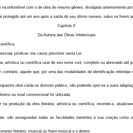
al e inconfundível com o de obra do mesmo gênero, divulgada anteriormente por 
is, é protegido até um ano após a saída do seu último número, salvo se forem
Capítulo II
Da Autoria das Obras Intelectuais
ientífica.
pessoas jurídicas nos casos previstos nesta Lei.
ária, artística ou científica usar de seu nome civil, completo ou abreviado até
m contrário, aquele que, por uma das modalidades de identificação referidas 
u orquestra obra caída no domínio público, não podendo opor-se a outra adapta
ônimo ou sinal convencional for utilizada.
na produção da obra literária, artística ou científica, revendo-a, atualiz
nte, são asseguradas todas as faculdades inerentes à sua criação como obr
ento literário, musical ou lítero-musical e o diretor.