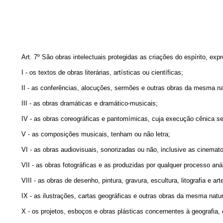
Art. 7º São obras intelectuais protegidas as criações do espírito, ex
I - os textos de obras literárias, artísticas ou científicas;
II - as conferências, alocuções, sermões e outras obras da mesma na
III - as obras dramáticas e dramático-musicais;
IV - as obras coreográficas e pantomímicas, cuja execução cênica se f
V - as composições musicais, tenham ou não letra;
VI - as obras audiovisuais, sonorizadas ou não, inclusive as cinemato
VII - as obras fotográficas e as produzidas por qualquer processo anál
VIII - as obras de desenho, pintura, gravura, escultura, litografia e art
IX - as ilustrações, cartas geográficas e outras obras da mesma natu
X - os projetos, esboços e obras plásticas concernentes à geografia, e