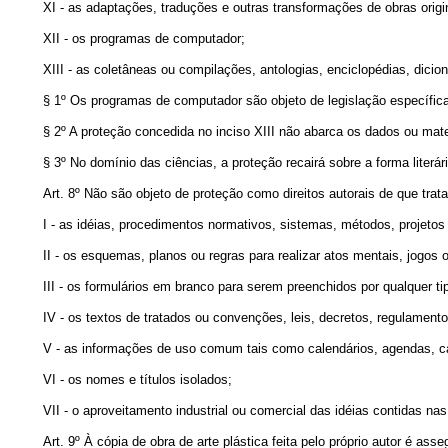
XI - as adaptações, traduções e outras transformações de obras origi
XII - os programas de computador;
XIII - as coletâneas ou compilações, antologias, enciclopédias, dici
§ 1º Os programas de computador são objeto de legislação específica
§ 2º A proteção concedida no inciso XIII não abarca os dados ou mat
§ 3º No domínio das ciências, a proteção recairá sobre a forma literá
Art. 8º Não são objeto de proteção como direitos autorais de que trata
I - as idéias, procedimentos normativos, sistemas, métodos, projeto
II - os esquemas, planos ou regras para realizar atos mentais, jogos 
III - os formulários em branco para serem preenchidos por qualquer ti
IV - os textos de tratados ou convenções, leis, decretos, regulamentos
V - as informações de uso comum tais como calendários, agendas, c
VI - os nomes e títulos isolados;
VII - o aproveitamento industrial ou comercial das idéias contidas nas
Art. 9º À cópia de obra de arte plástica feita pelo próprio autor é as