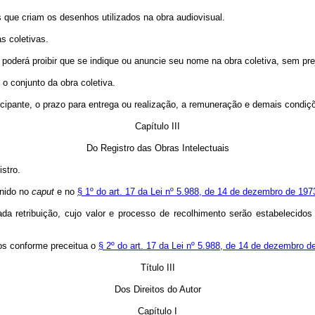
que criam os desenhos utilizados na obra audiovisual.
s coletivas.
, poderá proibir que se indique ou anuncie seu nome na obra coletiva, sem pr
 o conjunto da obra coletiva.
ticipante, o prazo para entrega ou realização, a remuneração e demais condi
Capítulo III
Do Registro das Obras Intelectuais
istro.
inido no
caput
e no
§ 1º do art. 17 da Lei nº 5.988, de 14 de dezembro de 197
ada retribuição, cujo valor e processo de recolhimento serão estabelecidos 
dos conforme preceitua o
§ 2º do art. 17 da Lei nº 5.988, de 14 de dezembro d
Título III
Dos Direitos do Autor
Capítulo I