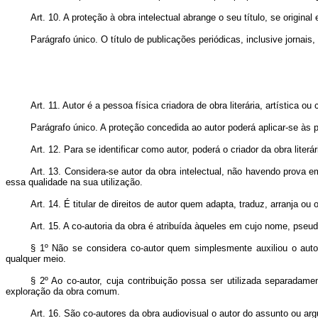
Art. 10. A proteção à obra intelectual abrange o seu título, se origin
Parágrafo único. O título de publicações periódicas, inclusive jorna
Art. 11. Autor é a pessoa física criadora de obra literária, artística ou c
Parágrafo único. A proteção concedida ao autor poderá aplicar-se às 
Art. 12. Para se identificar como autor, poderá o criador da obra liter
Art. 13. Considera-se autor da obra intelectual, não havendo prova e
essa qualidade na sua utilização.
Art. 14. É titular de direitos de autor quem adapta, traduz, arranja o
Art. 15. A co-autoria da obra é atribuída àqueles em cujo nome, pseud
§ 1º Não se considera co-autor quem simplesmente auxiliou o autor 
qualquer meio.
§ 2º Ao co-autor, cuja contribuição possa ser utilizada separadame
exploração da obra comum.
Art. 16. São co-autores da obra audiovisual o autor do assunto ou argum