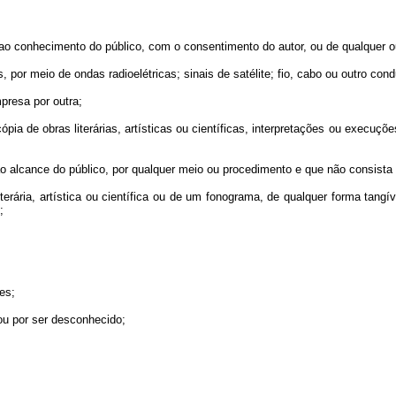
ica ao conhecimento do público, com o consentimento do autor, ou de qualquer ou
 por meio de ondas radioelétricas; sinais de satélite; fio, cabo ou outro con
presa por outra;
 cópia de obras literárias, artísticas ou científicas, interpretações ou exec
o alcance do público, por qualquer meio ou procedimento e que não consista 
terária, artística ou científica ou de um fonograma, de qualquer forma tan
;
es;
ou por ser desconhecido;