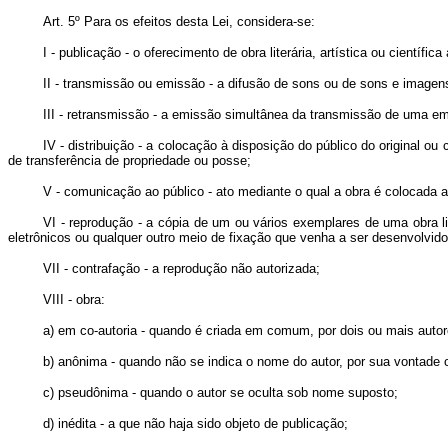
Art. 5º Para os efeitos desta Lei, considera-se:
I - publicação - o oferecimento de obra literária, artística ou científ
II - transmissão ou emissão - a difusão de sons ou de sons e imagens,
III - retransmissão - a emissão simultânea da transmissão de uma em
IV - distribuição - a colocação à disposição do público do original ou
de transferência de propriedade ou posse;
V - comunicação ao público - ato mediante o qual a obra é colocada a
VI - reprodução - a cópia de um ou vários exemplares de uma obra li
eletrônicos ou qualquer outro meio de fixação que venha a ser desenvolvido
VII - contrafação - a reprodução não autorizada;
VIII - obra:
a) em co-autoria - quando é criada em comum, por dois ou mais autor
b) anônima - quando não se indica o nome do autor, por sua vontade 
c) pseudônima - quando o autor se oculta sob nome suposto;
d) inédita - a que não haja sido objeto de publicação;