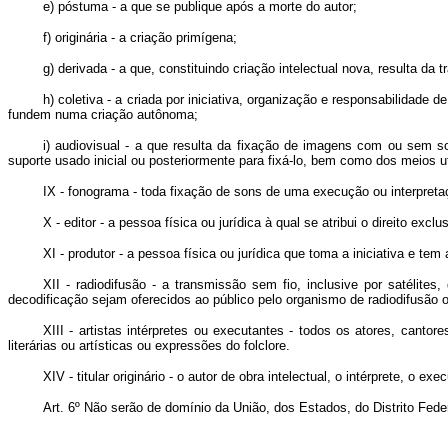
e) póstuma - a que se publique após a morte do autor;
f) originária - a criação primígena;
g) derivada - a que, constituindo criação intelectual nova, resulta da 
h) coletiva - a criada por iniciativa, organização e responsabilidade
fundem numa criação autônoma;
i) audiovisual - a que resulta da fixação de imagens com ou sem 
suporte usado inicial ou posteriormente para fixá-lo, bem como dos meios u
IX - fonograma - toda fixação de sons de uma execução ou interpret
X - editor - a pessoa física ou jurídica à qual se atribui o direito exc
XI - produtor - a pessoa física ou jurídica que toma a iniciativa e t
XII - radiodifusão - a transmissão sem fio, inclusive por satéli
decodificação sejam oferecidos ao público pelo organismo de radiodifusão
XIII - artistas intérpretes ou executantes - todos os atores, can
literárias ou artísticas ou expressões do folclore.
XIV - titular originário - o autor de obra intelectual, o intérpr
Art. 6º Não serão de domínio da União, dos Estados, do Distrito Fed