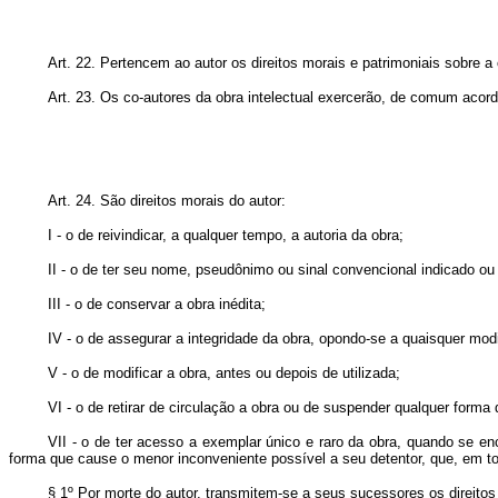
Art. 22. Pertencem ao autor os direitos morais e patrimoniais sobre a 
Art. 23. Os co-autores da obra intelectual exercerão, de comum acord
Art. 24. São direitos morais do autor:
I - o de reivindicar, a qualquer tempo, a autoria da obra;
II - o de ter seu nome, pseudônimo ou sinal convencional indicado ou
III - o de conservar a obra inédita;
IV - o de assegurar a integridade da obra, opondo-se a quaisquer mod
V - o de modificar a obra, antes ou depois de utilizada;
VI - o de retirar de circulação a obra ou de suspender qualquer forma
VII - o de ter acesso a exemplar único e raro da obra, quando se e
forma que cause o menor inconveniente possível a seu detentor, que, em to
§ 1º Por morte do autor, transmitem-se a seus sucessores os direitos 