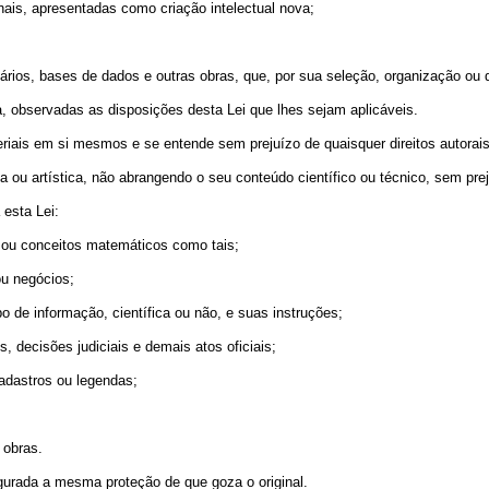
nais, apresentadas como criação intelectual nova;
onários, bases de dados e outras obras, que, por sua seleção, organização ou
, observadas as disposições desta Lei que lhes sejam aplicáveis.
eriais em si mesmos e se entende sem prejuízo de quaisquer direitos autorai
ria ou artística, não abrangendo o seu conteúdo científico ou técnico, sem p
 esta Lei:
s ou conceitos matemáticos como tais;
ou negócios;
po de informação, científica ou não, e suas instruções;
, decisões judiciais e demais atos oficiais;
adastros ou legendas;
 obras.
segurada a mesma proteção de que goza o original.