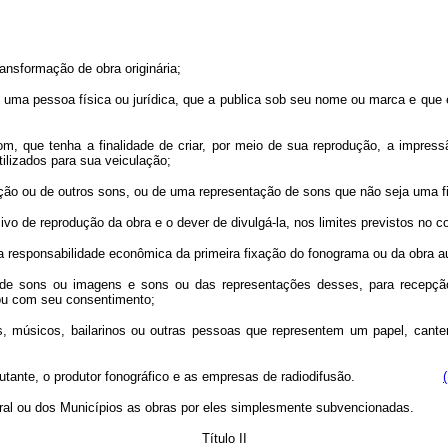
transformação de obra originária;
 de uma pessoa física ou jurídica, que a publica sob seu nome ou marca e que é
som, que tenha a finalidade de criar, por meio de sua reprodução, a impr
tilizados para sua veiculação;
ação ou de outros sons, ou de uma representação de sons que não seja uma f
lusivo de reprodução da obra e o dever de divulgá-la, nos limites previstos no c
em a responsabilidade econômica da primeira fixação do fonograma ou da obra au
tes, de sons ou imagens e sons ou das representações desses, para recepç
 ou com seu consentimento;
tores, músicos, bailarinos ou outras pessoas que representem um papel, ca
ete, o executante, o produtor fonográfico e as empresas de radiodifusão.
eral ou dos Municípios as obras por eles simplesmente subvencionadas.
Título II