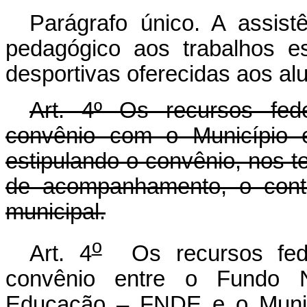
Parágrafo único. A assistê
pedagógico aos trabalhos es
desportivas oferecidas aos al
Art. 4º Os recursos fede
convênio com o Município 
estipulando o convênio, nos t
de acompanhamento, o contr
municipal.
o
Art. 4
Os recursos feder
convênio entre o Fundo N
Educação – FNDE e o Municí