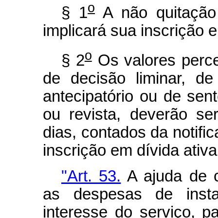
o
§ 1
A não quitação 
implicará sua inscrição e
o
§ 2
Os valores perce
de decisão liminar, d
antecipatório ou de sen
ou revista, deverão se
dias, contados da notifi
inscrição em dívida ativa
"Art. 53.
A ajuda de c
as despesas de insta
interesse do serviço, p