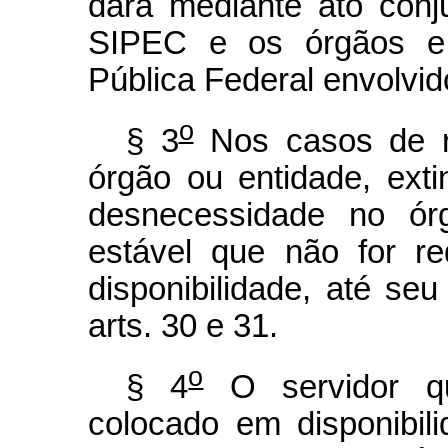
dará mediante ato conj
SIPEC e os órgãos e 
Pública Federal envolvid
o
§ 3
Nos casos de r
órgão ou entidade, ext
desnecessidade no órg
estável que não for re
disponibilidade, até se
arts. 30 e 31.
o
§ 4
O servidor qu
colocado em disponibil