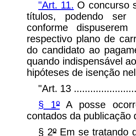
"Art. 11.
O concurso s
títulos, podendo ser
conforme dispuserem
respectivo plano de carr
do candidato ao pagamen
quando indispensável ao
hipóteses de isenção ne
"Art. 13 .........................
§ 1
º
A posse ocorre
contados da publicação 
§ 2
º
Em se tratando de