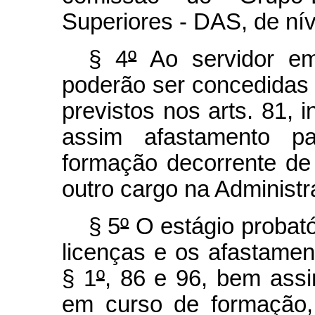
Superiores - DAS, de níve
§ 4
º
Ao servidor em
poderão ser concedidas 
previstos nos arts. 81, i
assim afastamento pa
formação decorrente d
outro cargo na Administr
§ 5
º
O estágio probató
licenças e os afastament
§ 1
º
, 86 e 96, bem assi
em curso de formação,