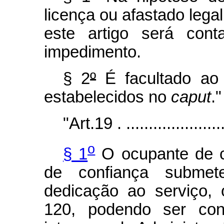
licença ou afastado lega
este artigo será cont
impedimento.
§ 2
º
É facultado ao 
estabelecidos no
caput
."
"Art.19 . .......................
o
§ 1
O ocupante de c
de confiança submet
dedicação ao serviço, 
120, podendo ser co