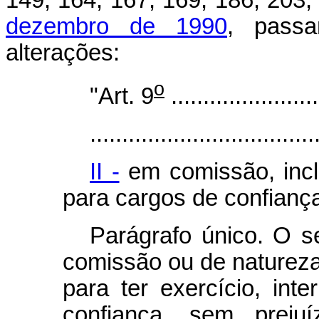
149, 164, 167, 169, 186, 203
dezembro de 1990
, pass
alterações:
o
"Art. 9
.......................
...................................
II -
em comissão, inclu
para cargos de confianç
Parágrafo único. O s
comissão ou de naturez
para ter exercício, int
confiança, sem preju