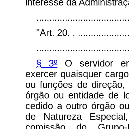
interesse da Administraç
...................................
"Art. 20. . ......................
...................................
§ 3
º
O servidor em
exercer quaisquer carg
ou funções de direção,
órgão ou entidade de l
cedido a outro órgão o
de Natureza Especial
comissão do Grupo-