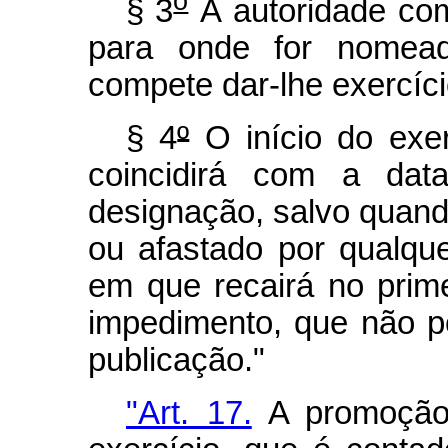
o
§ 3
À autoridade com
para onde for nomead
compete dar-lhe exercíci
§ 4
º
O início do exer
coincidirá com a dat
designação, salvo quando
ou afastado por qualque
em que recairá no prime
impedimento, que não po
publicação."
"Art. 17.
A promoção 