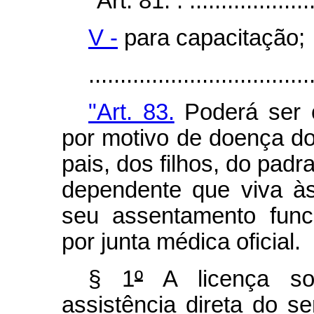
"Art. 81. . .....................
V -
para capacitação;
...................................
"Art. 83.
Poderá ser c
por motivo de doença d
pais, dos filhos, do pad
dependente que viva à
seu assentamento func
por junta médica oficial.
§ 1
º
A licença so
assistência direta do se