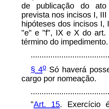
de publicação do ato
prevista nos incisos I, II
hipóteses dos incisos I, IV
"e" e "f", IX e X do art
término do impedimento.
...................................
o
§ 4
Só haverá posse
cargo por nomeação.
...................................
"
Art. 15
. Exercício