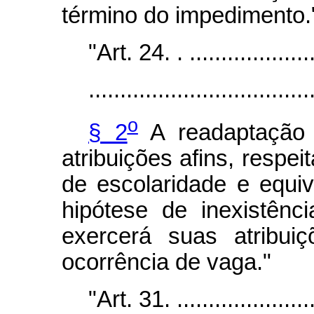
término do impedimento.
"Art. 24. . .....................
...................................
o
§ 2
A readaptação 
atribuições afins, respei
de escolaridade e equi
hipótese de inexistênc
exercerá suas atribui
ocorrência de vaga."
"Art. 31. .......................