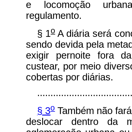
e locomoção urban
regulamento.
o
§ 1
A diária será con
sendo devida pela meta
exigir pernoite fora 
custear, por meio divers
cobertas por diárias.
...................................
o
§ 3
Também não fará j
deslocar dentro da m