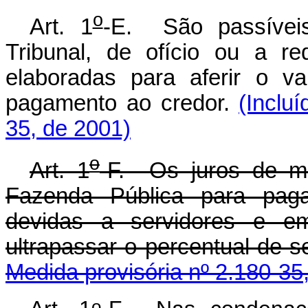
o
Art. 1
-E. São passíveis
Tribunal, de ofício ou a r
elaboradas para aferir o v
pagamento ao credor.
(Inclu
35, de 2001)
o
Art. 1
-F. Os juros de m
Fazenda Pública para paga
devidas a servidores e em
ultrapassar o percentual de 
Medida provisória nº 2.180-35
o