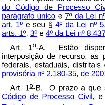
do Código de Processo Ci
parágrafo único
e
7º da Lei n
art. 1º
e seu
§ 4º da Lei nº 
arts. 1º
,
3º
e
4º da Lei nº 8.43
o
Art. 1
-A. Estão dispen
interposição de recurso, as p
federais, estaduais, distritai
provisória nº 2.180-35, de 200
o
Art. 1
-B. O prazo a que 
Código de Processo Civil
, 