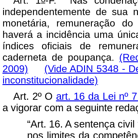
Art. 1
-F.
Nas condenaç
independentemente de sua na
monetária, remuneração do
haverá a incidência uma únic
índices oficiais de remune
caderneta de poupança.
(Re
2009)
(Vide ADIN 5348 - D
inconstitucionalidade)
Art. 2º O
art. 16 da Lei nº 
a vigorar com a seguinte reda
“Art. 16. A sentença civi
nos limites da competênci