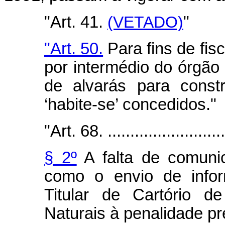
"Art. 41.
(VETADO)
"
"Art. 50.
Para fins de fis
por intermédio do órgão
de alvarás para const
‘habite-se’ concedidos."
"Art. 68. ...........................
§ 2º
A falta de comuni
como o envio de infor
Titular de Cartório d
Naturais à penalidade pre