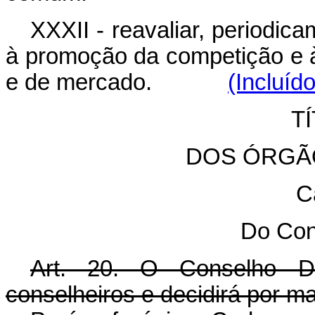
XXXII - reavaliar, periodic
à promoção da competição e 
e de mercado.
(Incluíd
TÍ
DOS ÓRGÃ
C
Do Con
Art. 20. O Conselho Di
conselheiros e decidirá por ma