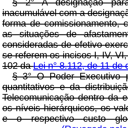
§ 2° A designação par
inacumulável com a designaç
forma de comissionamento, 
as situações de afastament
consideradas de efetivo exerc
se referem os incisos I, IV, VI,
102 da
Lei n° 8.112, de 11 d
§ 3° O Poder Executivo p
quantitativos e da distribu
Telecomunicação dentro da es
os níveis hierárquicos, os va
e o respectivo custo glo