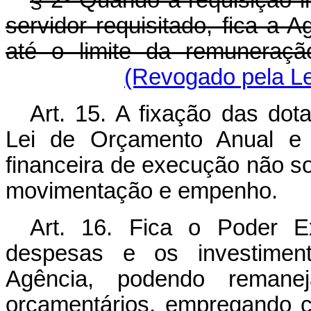
§ 2º Quando a requisição 
servidor requisitado, fica a 
até o limite da remuneraçã
(Revogado pela Le
Art. 15. A fixação das do
Lei de Orçamento Anual e 
financeira de execução não so
movimentação e empenho.
Art. 16. Fica o Poder Ex
despesas e os investiment
Agência, podendo remanejar
orçamentários, empregando 