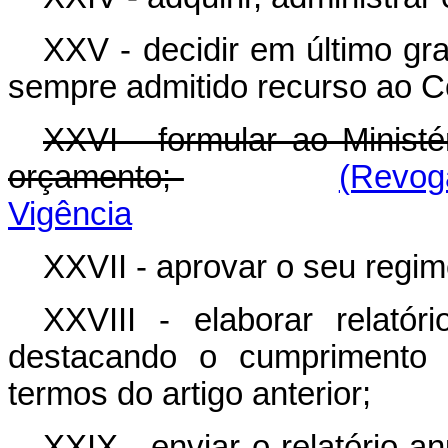
XXV - decidir em último gr
sempre admitido recurso ao Co
XXVI - formular ao Minist
orçamento;
(Revog
Vigência
XXVII - aprovar o seu regim
XXVIII - elaborar relatór
destacando o cumprimento d
termos do artigo anterior;
XXIX - enviar o relatório a