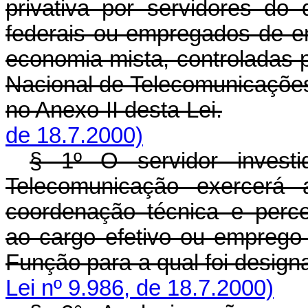
privativa por servidores do 
federais ou empregados de e
economia mista, controladas 
Nacional de Telecomunicações,
no Anexo II desta Lei.
de 18.7.2000)
§ 1º O servidor invest
Telecomunicação exercerá 
coordenação técnica e perc
ao cargo efetivo ou emprego
Função para a qual foi desig
Lei nº 9.986, de 18.7.2000)