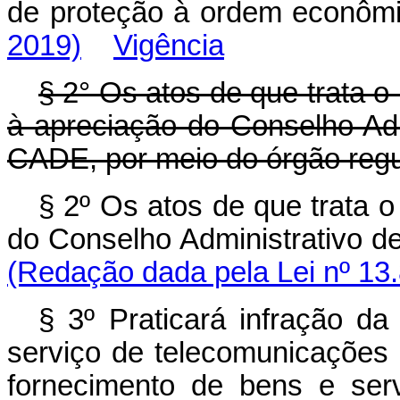
de proteção à ordem e
2019)
Vigência
§ 2° Os atos de que trata o
à apreciação do Conselho Ad
CADE, por meio do órgão regu
§ 2º Os atos de que trata 
do Conselho Administrati
(Redação dada pela Lei nº 13
§ 3º Praticará infração d
serviço de telecomunicações 
fornecimento de bens e ser