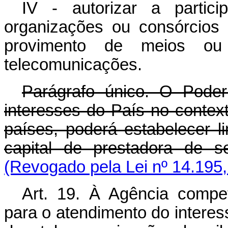
IV - autorizar a partic
organizações ou consórcios 
provimento de meios ou
telecomunicações.
Parágrafo único. O Pode
interesses do País no conte
países, poderá estabelecer li
capital de prestadora de
(Revogado pela Lei nº 14.195,
Art. 19. À Agência compe
para o atendimento do interes