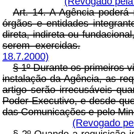
(Revogado pela 
Art. 14. A Agência poderá 
órgãos e entidades integrant
direta, indireta ou fundacion
serem exercidas.
18.7.2000)
§ 1º Durante os primeiros 
instalação da Agência, as re
artigo serão irrecusáveis qu
Poder Executivo, e desde que
das Comunicações e pelo Mini
(Revogado pel