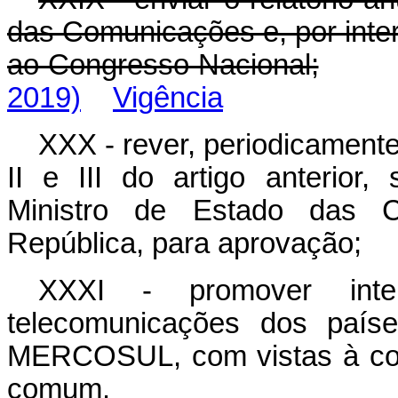
das Comunicações e, por inte
ao Congresso Nacional;
2019)
Vigência
XXX - rever, periodicament
II e III do artigo anterior
Ministro de Estado das C
República, para aprovação;
XXXI - promover inte
telecomunicações dos paí
MERCOSUL, com vistas à con
comum.