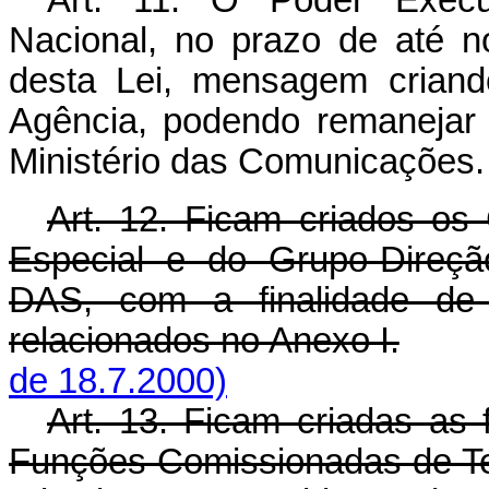
Art. 11. O Poder Execu
Nacional, no prazo de até no
desta Lei, mensagem criand
Agência, podendo remanejar 
Ministério das Comunicações.
Art. 12. Ficam criados o
Especial e do Grupo-Direçã
DAS, com a finalidade de i
relacionados no Anexo I.
de 18.7.2000)
Art. 13. Ficam criadas as
Funções Comissionadas de T