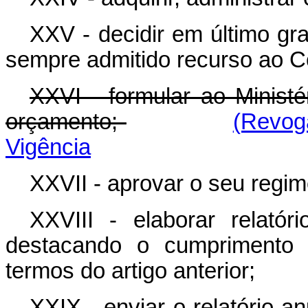
XXV - decidir em último gr
sempre admitido recurso ao Co
XXVI - formular ao Minist
orçamento;
(Revog
Vigência
XXVII - aprovar o seu regim
XXVIII - elaborar relatór
destacando o cumprimento d
termos do artigo anterior;
XXIX - enviar o relatório a