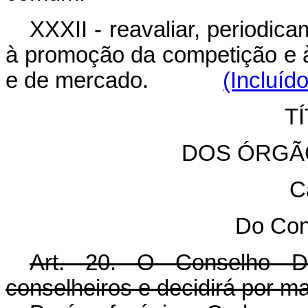
XXXII - reavaliar, periodic
à promoção da competição e 
e de mercado.
(Incluíd
TÍ
DOS ÓRGÃ
C
Do Con
Art. 20. O Conselho Di
conselheiros e decidirá por ma