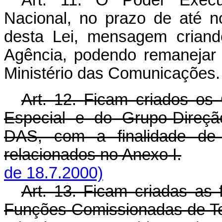
Art. 11. O Poder Execu
Nacional, no prazo de até no
desta Lei, mensagem criand
Agência, podendo remanejar 
Ministério das Comunicações.
Art. 12. Ficam criados o
Especial e do Grupo-Direçã
DAS, com a finalidade de i
relacionados no Anexo I.
de 18.7.2000)
Art. 13. Ficam criadas as
Funções Comissionadas de T