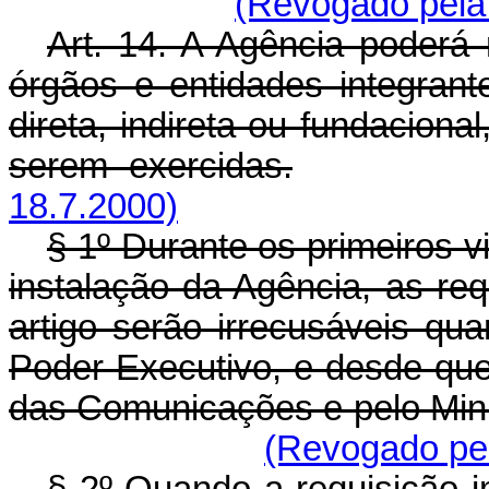
(Revogado pela 
Art. 14. A Agência poderá 
órgãos e entidades integrant
direta, indireta ou fundacion
serem exercidas.
18.7.2000)
§ 1º Durante os primeiros 
instalação da Agência, as re
artigo serão irrecusáveis qu
Poder Executivo, e desde que
das Comunicações e pelo Mini
(Revogado pel