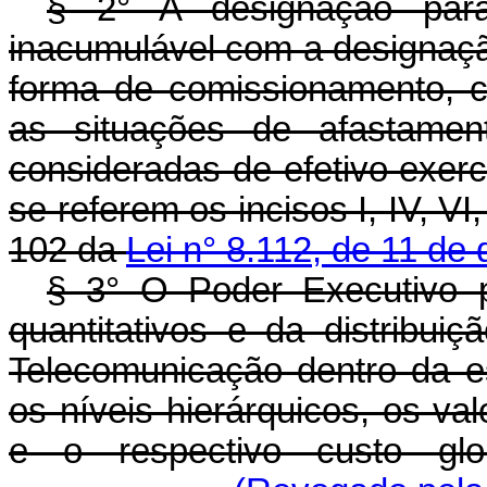
§ 2° A designação par
inacumulável com a designaç
forma de comissionamento, 
as situações de afastament
consideradas de efetivo exerc
se referem os incisos I, IV, VI,
102 da
Lei n° 8.112, de 11 d
§ 3° O Poder Executivo p
quantitativos e da distribu
Telecomunicação dentro da es
os níveis hierárquicos, os va
e o respectivo custo glo