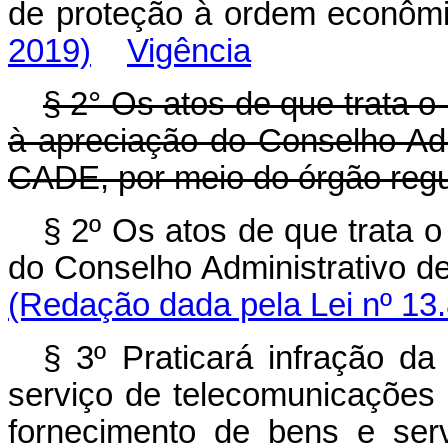
de proteção à ordem e
2019)
Vigência
§ 2° Os atos de que trata o
à apreciação do Conselho Ad
CADE, por meio do órgão regu
§ 2º Os atos de que trata 
do Conselho Administrati
(Redação dada pela Lei nº 13
§ 3º Praticará infração d
serviço de telecomunicações 
fornecimento de bens e ser