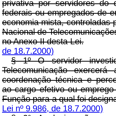
privativa por servidores do 
federais ou empregados de e
economia mista, controladas 
Nacional de Telecomunicações,
no Anexo II desta Lei.
de 18.7.2000)
§ 1º O servidor invest
Telecomunicação exercerá 
coordenação técnica e perc
ao cargo efetivo ou emprego
Função para a qual foi desig
Lei nº 9.986, de 18.7.2000)