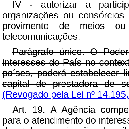
IV - autorizar a partic
organizações ou consórcios 
provimento de meios ou
telecomunicações.
Parágrafo único. O Pode
interesses do País no conte
países, poderá estabelecer li
capital de prestadora de
(Revogado pela Lei nº 14.195,
Art. 19. À Agência compe
para o atendimento do interes