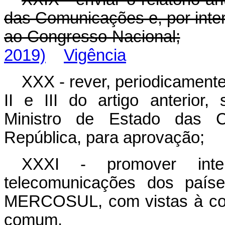
das Comunicações e, por inte
ao Congresso Nacional;
2019)
Vigência
XXX - rever, periodicament
II e III do artigo anterior
Ministro de Estado das C
República, para aprovação;
XXXI - promover inte
telecomunicações dos paí
MERCOSUL, com vistas à con
comum.