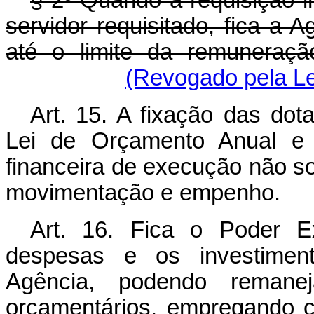
§ 2º Quando a requisição 
servidor requisitado, fica a 
até o limite da remuneraçã
(Revogado pela Le
Art. 15. A fixação das do
Lei de Orçamento Anual e 
financeira de execução não so
movimentação e empenho.
Art. 16. Fica o Poder Ex
despesas e os investiment
Agência, podendo remanejar
orçamentários, empregando 