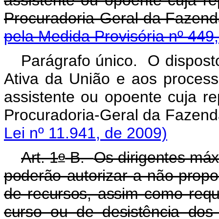
Procuradoria-Geral d
pela Medida Provisória nº 449
Parágrafo único. O disposto
Ativa da União e aos process
assistente ou opoente cuja rep
Procuradoria-Geral da 
Lei nº 11.941, de 2009)
o
Art. 1
-B.
Os dirigentes máx
poderão autorizar a não-propo
de recursos, assim como req
curso ou de desistência dos r