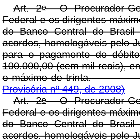
o
Art. 2
O Procurador-Gera
Federal e os dirigentes máxim
do Banco Central do Brasil 
acordos, homologáveis pelo Ju
para o pagamento de débito
100.000,00 (cem mil reais), e
o máximo de trinta.
Provisória nº 449, de 2008)
o
Art. 2
O Procurador-Gera
Federal e os dirigentes máxim
do Banco Central do Brasil 
acordos, homologáveis pelo Ju