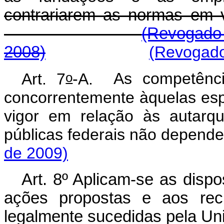
contrariarem as normas em 
(Revogado 
2008)
(Revogado
o
Art. 7
-A.
As competênci
concorrentemente àquelas espe
vigor em relação às autarq
públicas federais não depe
de 2009)
Art. 8º Aplicam-se as dispo
ações propostas e aos recu
legalmente sucedidas pela Un