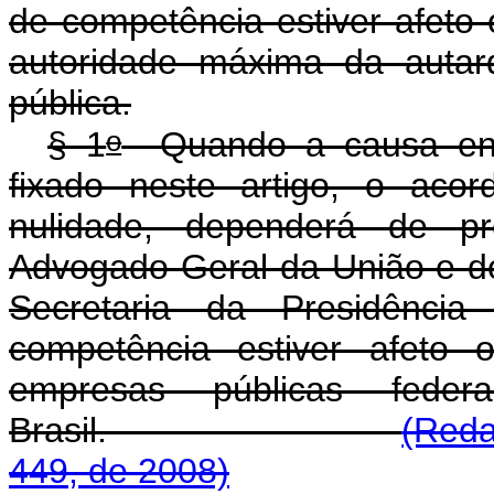
de competência estiver afeto
autoridade máxima da autar
pública.
o
§ 1
Quando a causa envol
fixado neste artigo, o aco
nulidade, dependerá de pr
Advogado-Geral da União e do 
Secretaria da Presidênci
competência estiver afeto 
empresas públicas fed
Brasil.
(Reda
449, de 2008)