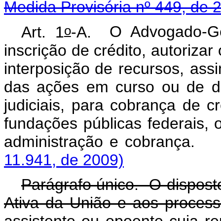
Medida Provisória nº 449, de 
o
Art. 1
-A.
O Advogado-Ge
inscrição de crédito, autoriza
interposição
de recursos, ass
das ações em curso ou de de
judiciais, para cobrança de c
fundações públicas federais, 
administração e 
11.941, de 2009)
Parágrafo único. O disposto
Ativa da União e aos process
assistente ou opoente cuja rep