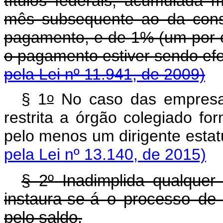
títulos federais, acumulada 
mês subsequente ao da cons
pagamento, e de 1% (um por 
o pagamento estiver 
pela Lei nº 11.941, de 2009)
o
§ 1
No caso das empresas
restrita a órgão colegiado fo
pelo menos um dirigente estat
pela Lei nº 13.140, de 2015)
§ 2º Inadimplida qualquer 
instaura-se-á o processo de
pelo saldo.