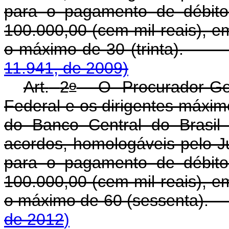
para o pagamento de débito
100.000,00 (cem mil reais), e
o máximo de 30 (tr
11.941, de 2009)
o
Art.
2
O Procurador-Gera
Federal e os dirigentes máxim
do Banco Central do Brasil 
acordos, homologáveis pelo Ju
para o pagamento de débito
100.000,00 (cem mil reais), e
o máximo de 60 (sessenta
de 2012
)