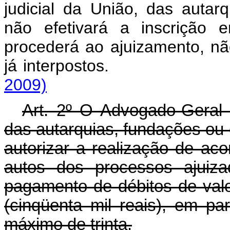
judicial da União, das autar
não efetivará a inscrição 
procederá ao ajuizamento, não
já interposto
2009)
Art. 2º O Advogado-Geral
das autarquias, fundações ou
autorizar a realização de ac
autos dos processos ajuiza
pagamento de débitos de val
(cinqüenta mil reais), em p
máximo de trinta.