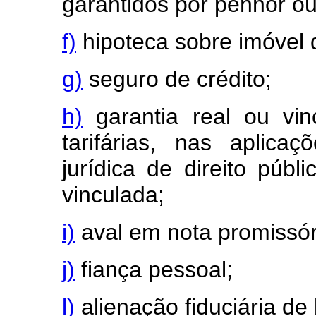
garantidos por penhor ou
f)
hipoteca sobre imóvel d
g)
seguro de crédito;
h)
garantia real ou vinc
tarifárias, nas aplic
jurídica de direito públ
vinculada;
i)
aval em nota promissór
j)
fiança pessoal;
l)
alienação fiduciária de