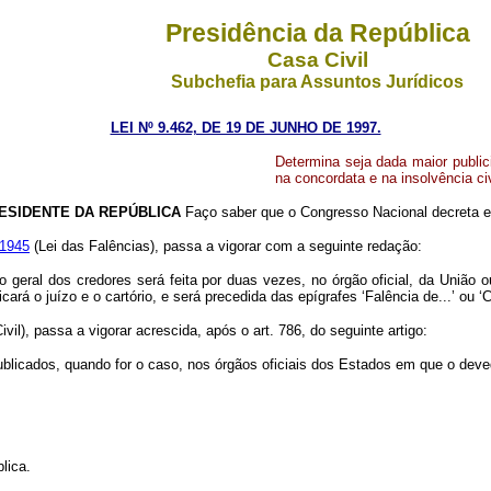
Presidência da República
Casa Civil
Subchefia para Assuntos Jurídicos
LEI Nº 9.462, DE 19 DE JUNHO DE 1997.
Determina seja dada maior publici
na concordata e na insolvência civ
ESIDENTE DA REPÚBLICA
Faço saber que o Congresso Nacional decreta e
 1945
(Lei das Falências), passa a vigorar com a seguinte redação:
o geral dos credores será feita por duas vezes, no órgão oficial, da União 
ará o juízo e o cartório, e será precedida das epígrafes ‘Falência de...’ ou ‘
vil), passa a vigorar acrescida, após o art. 786, do seguinte artigo:
ublicados, quando for o caso, nos órgãos oficiais dos Estados em que o devedo
lica.