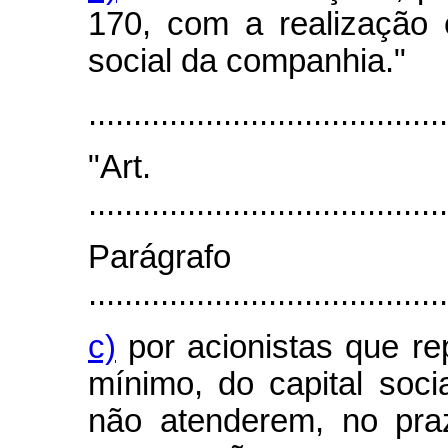
170, com a realização
social da companhia."
........................................
"Art
........................................
Parágra
........................................
c)
por acionistas que re
mínimo, do capital soci
não atenderem, no pra