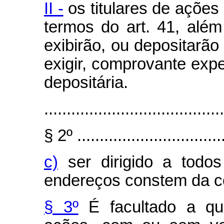
II -
os titulares de ações
termos do art. 41, alé
exibirão, ou depositarão
exigir, comprovante exped
depositária.
........................................
§ 2º .................................
c)
ser dirigido a todos
endereços constem da 
§ 3º
É facultado a qua