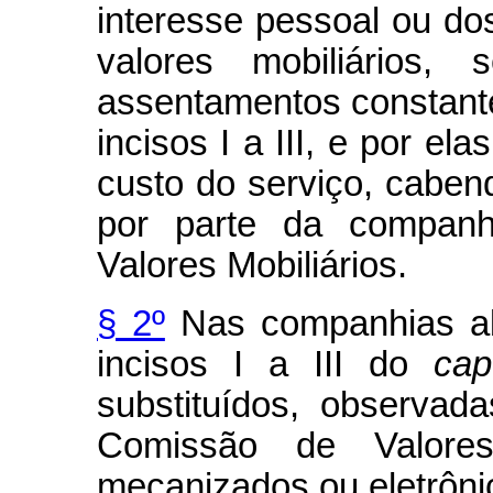
interesse pessoal ou do
valores mobiliários,
assentamentos constant
incisos I a III, e por e
custo do serviço, caben
por parte da companh
Valores Mobiliários.
§ 2º
Nas companhias abe
incisos I a III do
cap
substituídos, observa
Comissão de Valores 
mecanizados ou eletrôni