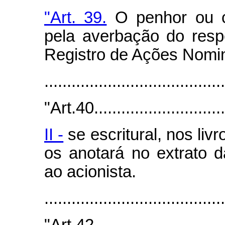
"Art. 39.
O penhor ou c
pela averbação do respe
Registro de Ações Nomin
.......................................
"Art.40...............................
II -
se escritural, nos livr
os anotará no extrato d
ao acionista.
.......................................