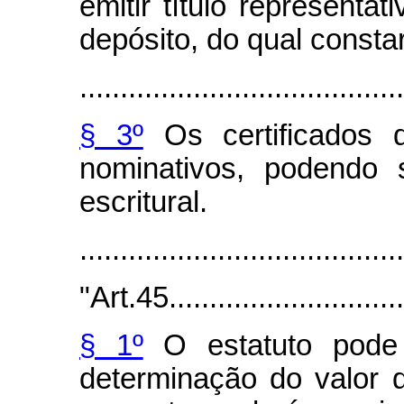
emitir título represent
depósito, do qual consta
........................................
§ 3º
Os certificados 
nominativos, podendo 
escritural.
.......................................
"Art.45...............................
§ 1º
O estatuto pode 
determinação do valor d