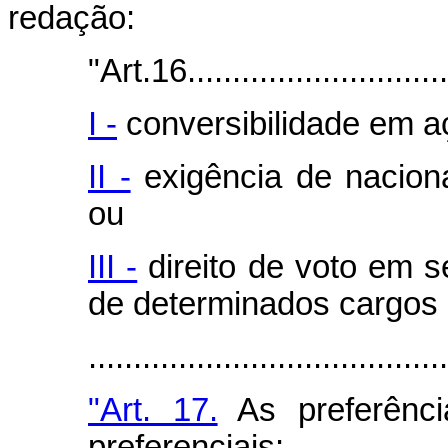
redação:
"Art.16...............................
I -
conversibilidade em aç
II -
exigência de nacional
ou
III -
direito de voto em 
de determinados cargos 
.......................................
"Art. 17.
As preferênc
preferenciais: