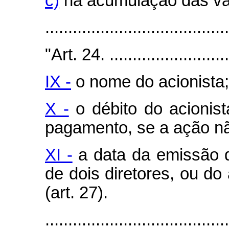
c)
na acumulação das va
.......................................
"Art. 24. ............................
IX -
o nome do acionista;
X -
o débito do acionis
pagamento, se a ação não
XI -
a data da emissão do
de dois diretores, ou do
(art. 27).
.......................................