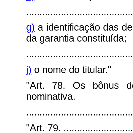
........................................
g)
a identificação das de
da garantia constituída;
........................................
j)
o nome do titular."
"Art. 78. Os bônus d
nominativa.
.......................................
"Art. 79. ............................