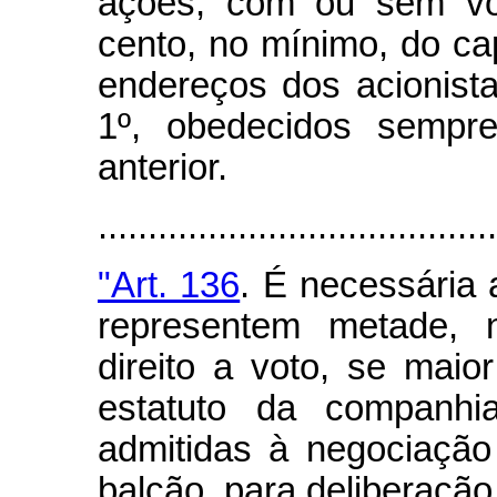
ações, com ou sem vot
cento, no mínimo, do capi
endereços dos acionista
1º, obedecidos sempre
anterior.
.......................................
"Art. 136
. É necessária 
representem metade,
direito a voto, se maio
estatuto da companhi
admitidas à negociaçã
balcão, para deliberação