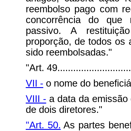
reembolso pago com red
concorrência do que 
passivo. A restitui
proporção, de todos os 
sido reembolsadas."
"Art. 49..............................
VII -
o nome do beneficiá
VIII -
a data da emissão d
de dois diretores."
"Art. 50.
As partes benef