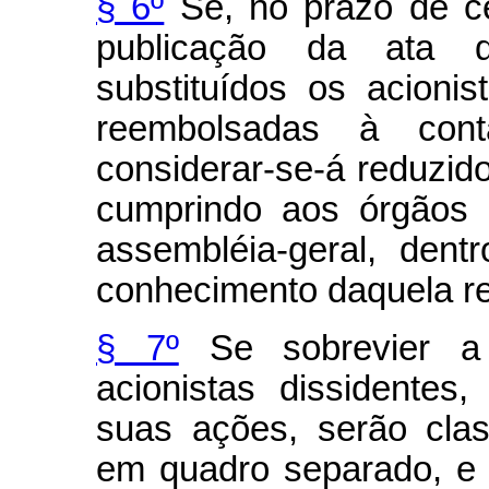
§ 6º
Se, no prazo de ce
publicação da ata 
substituídos os acioni
reembolsadas à cont
considerar-se-á reduzid
cumprindo aos órgãos 
assembléia-geral, dent
conhecimento daquela r
§ 7º
Se sobrevier a 
acionistas dissidentes
suas ações, serão clas
em quadro separado, e 