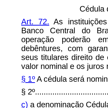
Cédula 
Art. 72.
As instituições
Banco Central do Bra
operação poderão emi
debêntures, com garant
seus titulares direito de
valor nominal e os juros 
§ 1º
A cédula será nomina
§ 2º..................................
c)
a denominação Cédula