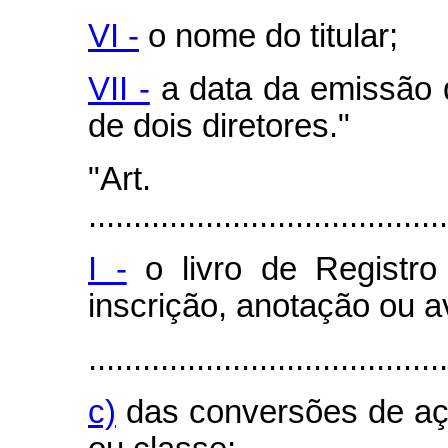
VI -
o nome do titular;
VII -
a data da emissão d
de dois diretores."
"Art
........................................
I -
o livro de Registro
inscrição, anotação ou 
........................................
c)
das conversões de aç