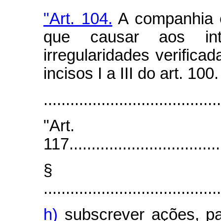
"Art. 104.
A companhia é
que causar aos int
irregularidades verifica
incisos I a III do art. 100.
.......................................
"Art.
117...................................
§
........................................
h)
subscrever ações, par