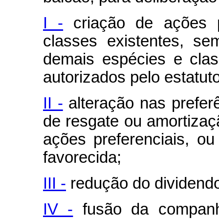
I -
criação de ações p
classes existentes, s
demais espécies e clas
autorizados pelo estatuto
II -
alteração nas prefer
de resgate ou amortiza
ações preferenciais, o
favorecida;
III -
redução do dividendo 
IV -
fusão da companh