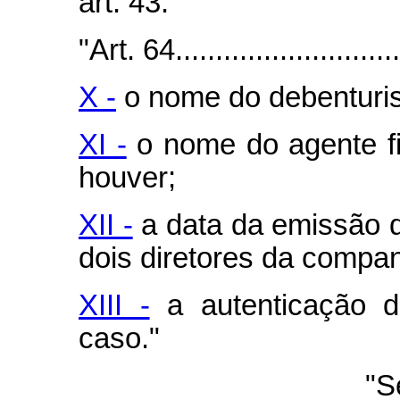
art. 43."
"Art. 64..............................
X -
o nome do debenturis
XI -
o nome do agente fid
houver;
XII -
a data da emissão do
dois diretores da compan
XIII -
a autenticação do
caso."
"S