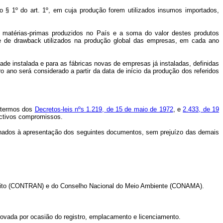
o § 1º do art. 1º, em cuja produção forem utilizados insumos importados,
e matérias-primas produzidos no País e a soma do valor destes produtos
e de drawback utilizados na produção global das empresas, em cada ano
de instalada e para as fábricas novas de empresas já instaladas, definidas
o ano será considerado a partir da data de início da produção dos referidos
s termos dos
Decretos-leis nºs 1.219, de 15 de maio de 1972
, e
2.433, de 19
ectivos compromissos.
icionados à apresentação dos seguintes documentos, sem prejuízo das demais
ânsito (CONTRAN) e do Conselho Nacional do Meio Ambiente (CONAMA).
provada por ocasião do registro, emplacamento e licenciamento.