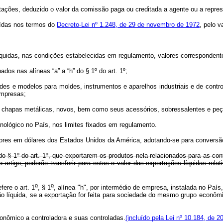
tações, deduzido o valor da comissão paga ou creditada a agente ou a represe
uídas nos termos do
Decreto-Lei nº 1.248, de 29 de novembro de 1972
, pelo v
quidas, nas condições estabelecidas em regulamento, valores correspondent
dos nas alíneas “a” a “h” do § 1º do art. 1º;
oldes e modelos para moldes, instrumentos e aparelhos industriais e de con
empresas;
 de chapas metálicas, novos, bem como seus acessórios, sobressalentes e pe
nológico no País, nos limites fixados em regulamento.
alores em dólares dos Estados Unidos da América, adotando-se para conversã
 do § 1º do art. 1º, que exportarem os produtos nela relacionados para as c
 artigo, poderão transferir para estas o valor das exportações líquidas rela
o
o
ere o art. 1
, § 1
, alínea "h", por intermédio de empresa, instalada no Paí
ão líquida, se a exportação for feita para sociedade do mesmo grupo econôm
nômico a controladora e suas controladas.
(incluído pela Lei nº 10.184, de 2