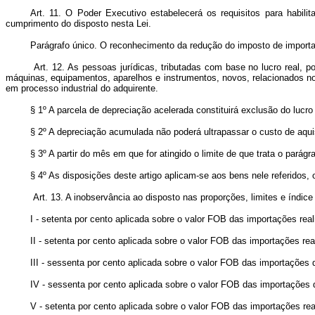
Art. 11. O Poder Executivo estabelecerá os requisitos para habil
cumprimento do disposto nesta Lei.
Parágrafo único. O reconhecimento da redução do imposto de importaç
Art. 12. As pessoas jurídicas, tributadas com base no lucro real, 
máquinas, equipamentos, aparelhos e instrumentos, novos, relacionados no 
em processo industrial do adquirente.
§ 1º A parcela de depreciação acelerada constituirá exclusão do lucro l
§ 2º A depreciação acumulada não poderá ultrapassar o custo de aqui
§ 3º A partir do mês em que for atingido o limite de que trata o parágr
§ 4º As disposições deste artigo aplicam-se aos bens nele referidos, 
Art. 13. A inobservância ao disposto nas proporções, limites e índice 
I - setenta por cento aplicada sobre o valor FOB das importações reali
II - setenta por cento aplicada sobre o valor FOB das importações real
III - sessenta por cento aplicada sobre o valor FOB das importações de
IV - sessenta por cento aplicada sobre o valor FOB das importações de 
V - setenta por cento aplicada sobre o valor FOB das importações real