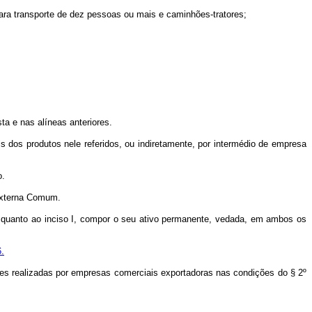
 para transporte de dez pessoas ou mais e caminhões-tratores;
a e nas alíneas anteriores.
s dos produtos nele referidos, ou indiretamente, por intermédio de empresa
o.
 Externa Comum.
e, quanto ao inciso I, compor o seu ativo permanente, vedada, em ambos os
6.
es realizadas por empresas comerciais exportadoras nas condições do § 2º