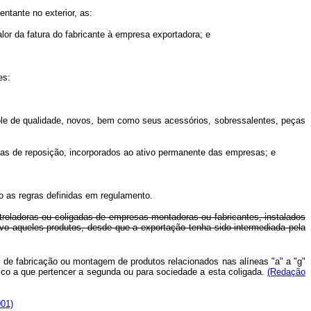
ntante no exterior, as:
alor da fatura do fabricante à empresa exportadora; e
es:
trole de qualidade, novos, bem como seus acessórios, sobressalentes, peças
ças de reposição, incorporados ao ativo permanente das empresas; e
o as regras definidas em regulamento.
ontroladoras ou coligadas de empresas montadoras ou fabricantes, instalados
tivo aqueles produtos, desde que a exportação tenha sido intermediada pela
s, de fabricação ou montagem de produtos relacionados nas alíneas "a" a "g"
ico a que pertencer a segunda ou para sociedade a esta coligada.
(Redação
001)