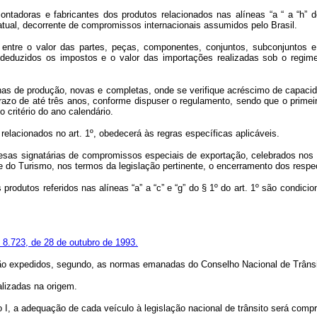
ntadoras e fabricantes dos produtos relacionados nas alíneas “a “ a “h” d
atual, decorrente de compromissos internacionais assumidos pelo Brasil.
 entre o valor das partes, peças, componentes, conjuntos, subconjuntos 
deduzidos os impostos e o valor das importações realizadas sob o regim
has de produção, novas e completas, onde se verifique acréscimo de capacida
razo de até três anos, conforme dispuser o regulamento, sendo que o primeir
 critério do ano calendário.
lacionados no art. 1º, obedecerá às regras específicas aplicáveis.
presas signatárias de compromissos especiais de exportação, celebrados no
 e do Turismo, nos termos da legislação pertinente, o encerramento dos resp
produtos referidos nas alíneas “a” a “c” e “g” do § 1º do art. 1º são cond
º 8.723, de 28 de outubro de 1993.
 serão expedidos, segundo, as normas emanadas do Conselho Nacional de Tr
alizadas na origem.
so I, a adequação de cada veículo à legislação nacional de trânsito será com