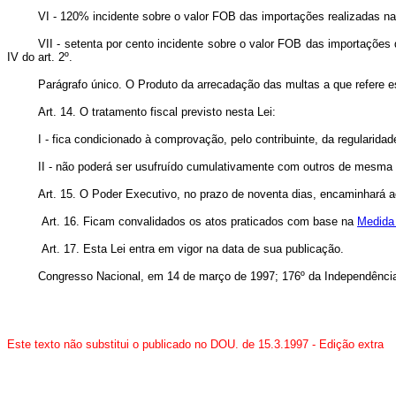
VI - 120% incidente sobre o valor FOB das importações realizadas nas c
VII - setenta por cento incidente sobre o valor FOB das importações 
IV do art. 2º.
Parágrafo único. O Produto da arrecadação das multas a que refere es
Art. 14. O tratamento fiscal previsto nesta Lei:
I - fica condicionado à comprovação, pelo contribuinte, da regularida
II - não poderá ser usufruído cumulativamente com outros de mesma 
Art. 15. O Poder Executivo, no prazo de noventa dias, encaminhará a
Art. 16. Ficam convalidados os atos praticados com base na
Medida 
Art. 17. Esta Lei entra em vigor na data de sua publicação.
Congresso Nacional, em 14 de março de 1997; 176º da Independência
Este texto não substitui o publicado no DOU. de 15.3.1997
- Edição extra