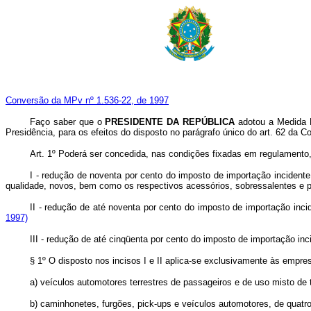
Conversão da MPv nº 1.536-22, de 1997
Faço saber que o
PRESIDENTE DA REPÚBLICA
adotou a Medida P
Presidência, para os efeitos do disposto no parágrafo único do art. 62 da Co
Art. 1º Poderá ser concedida, nas condições fixadas em regulamento
I - redução de noventa por cento do imposto de importação incidente
qualidade, novos, bem como os respectivos acessórios, sobressalentes e 
II - redução de até noventa por cento do imposto de importação in
1997)
III - redução de até cinqüenta por cento do imposto de importação inc
§ 1º O disposto nos incisos I e II aplica-se exclusivamente às empre
a) veículos automotores terrestres de passageiros e de uso misto de t
b) caminhonetes, furgões, pick-ups e veículos automotores, de quatr