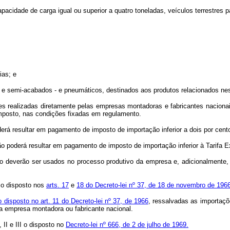
apacidade de carga igual ou superior a quatro toneladas, veículos terrestres
ias; e
e semi-acabados - e pneumáticos, destinados aos produtos relacionados nest
es realizadas diretamente pelas empresas montadoras e fabricantes nacionai
mposto, nas condições fixadas em regulamento.
derá resultar em pagamento de imposto de importação inferior a dois por cent
o não poderá resultar em pagamento de imposto de importação inferior à Tarifa
tigo deverão ser usados no processo produtivo da empresa e, adicionalment
, o disposto nos
arts. 17
e
18 do Decreto-lei nº 37, de 18 de novembro de 196
 o disposto no art. 11 do Decreto-lei nº 37, de 1966
, ressalvadas as importaçõ
iva empresa montadora ou fabricante nacional.
II e III o disposto no
Decreto-lei nº 666, de 2 de julho de 1969.