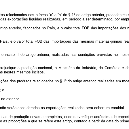
utos relacionados nas alíneas “a” a “h” do § 1º do artigo anterior, proceden
tal das exportações líquidas realizadas, em período a ser determinado, por emp
o artigo anterior, fabricados no País, e o valor total FOB das importações 
no País, e o valor total FOB das importações das mesmas matérias-primas reali
o inciso II do artigo anterior, realizadas nas condições previstas no mes
rejudique a produção nacional, o Ministério da Indústria, do Comércio e d
idas nestes mesmos incisos.
ções dos produtos relacionados no § 1º do artigo anterior, realizadas em mo
; e
no exterior.
, não serão consideradas as exportações realizadas sem cobertura cambial.
nhas de produção novas e completas, onde se verifique acréscimo de capacid
 às proporções a que se refere este artigo, contado a partir da data do prime