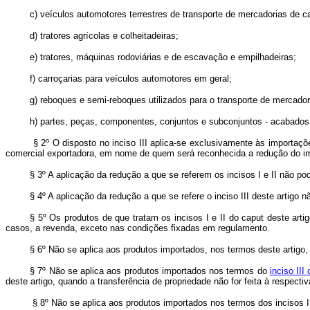
c) veículos automotores terrestres de transporte de mercadorias de c
d) tratores agrícolas e colheitadeiras;
e) tratores, máquinas rodoviárias e de escavação e empilhadeiras;
f) carroçarias para veículos automotores em geral;
g) reboques e semi-reboques utilizados para o transporte de mercador
h) partes, peças, componentes, conjuntos e subconjuntos - acabados 
§ 2º O disposto no inciso III aplica-se exclusivamente às importaçõ
comercial exportadora, em nome de quem será reconhecida a redução do i
§ 3º A aplicação da redução a que se referem os incisos I e II não po
§ 4º A aplicação da redução a que se refere o inciso III deste artig
§ 5º Os produtos de que tratam os incisos I e II do caput deste ar
casos, a revenda, exceto nas condições fixadas em regulamento.
§ 6º Não se aplica aos produtos importados, nos termos deste artigo
§ 7º Não se aplica aos produtos importados nos termos do
inciso III
deste artigo, quando a transferência de propriedade não for feita à respect
§ 8º Não se aplica aos produtos importados nos termos dos incisos I, 