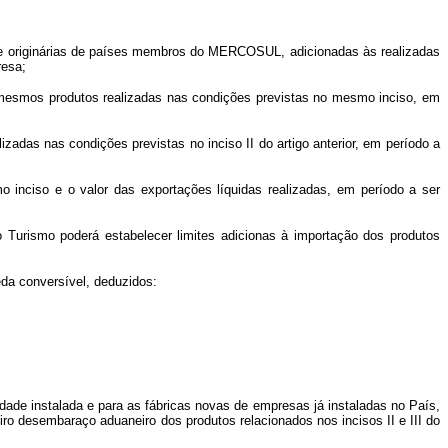
tes e originárias de países membros do MERCOSUL, adicionadas às realizadas
resa;
dos mesmos produtos realizadas nas condições previstas no mesmo inciso, em
zadas nas condições previstas no inciso II do artigo anterior, em período a
mo inciso e o valor das exportações líquidas realizadas, em período a ser
o Turismo poderá estabelecer limites adicionas à importação dos produtos
eda conversível, deduzidos:
ade instalada e para as fábricas novas de empresas já instaladas no País,
iro desembaraço aduaneiro dos produtos relacionados nos incisos II e III do