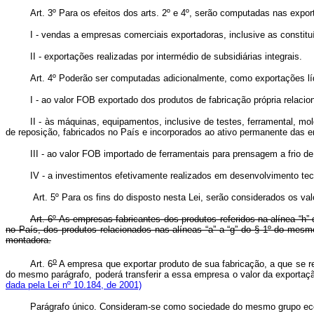
Art. 3º Para os efeitos dos arts. 2º e 4º, serão computadas nas expor
I - vendas a empresas comerciais exportadoras, inclusive as constit
II - exportações realizadas por intermédio de subsidiárias integrais.
Art. 4º Poderão ser computadas adicionalmente, como exportações lí
I - ao valor FOB exportado dos produtos de fabricação própria relaciona
II - às máquinas, equipamentos, inclusive de testes, ferramental, m
de reposição, fabricados no País e incorporados ao ativo permanente das 
III - ao valor FOB importado de ferramentais para prensagem a frio
IV - a investimentos efetivamente realizados em desenvolvimento tec
Art. 5º Para os fins do disposto nesta Lei, serão considerados os v
Art. 6º As empresas fabricantes dos produtos referidos na alínea “h”
no País, dos produtos relacionados nas alíneas “a” a “g” do § 1º do mesmo
montadora.
o
Art. 6
A empresa que exportar produto de sua fabricação, a que se ref
do mesmo parágrafo, poderá transferir a essa empresa o valor da exportaç
dada pela Lei nº 10.184, de 2001)
Parágrafo único. Consideram-se como sociedade do mesmo grupo eco