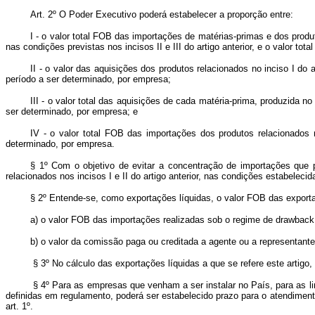
Art. 2º O Poder Executivo poderá estabelecer a proporção entre:
I - o valor total FOB das importações de matérias-primas e dos prod
nas condições previstas nos incisos II e III do artigo anterior, e o valor to
II - o valor das aquisições dos produtos relacionados no inciso I d
período a ser determinado, por empresa;
III - o valor total das aquisições de cada matéria-prima, produzida 
ser determinado, por empresa; e
IV - o valor total FOB das importações dos produtos relacionados n
determinado, por empresa.
§ 1º Com o objetivo de evitar a concentração de importações que p
relacionados nos incisos I e II do artigo anterior, nas condições estabelec
§ 2º Entende-se, como exportações líquidas, o valor FOB das exporta
a) o valor FOB das importações realizadas sob o regime de drawback
b) o valor da comissão paga ou creditada a agente ou a representante 
§ 3º No cálculo das exportações líquidas a que se refere este artigo
§ 4º Para as empresas que venham a ser instalar no País, para as li
definidas em regulamento, poderá ser estabelecido prazo para o atendimento
art. 1º.