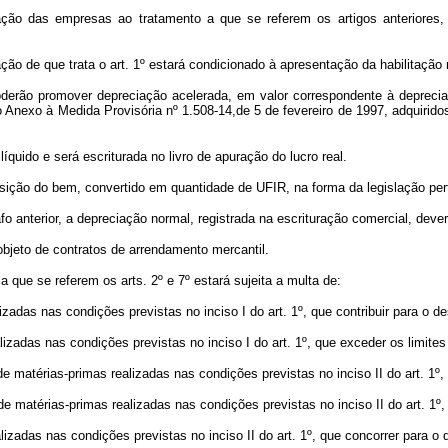
itação das empresas ao tratamento a que se referem os artigos anteriore
ão de que trata o art. 1º estará condicionado à apresentação da habilitação
poderão promover depreciação acelerada, em valor correspondente à depreci
Anexo à Medida Provisória nº 1.508-14,de 5 de fevereiro de 1997, adquiridos
íquido e será escriturada no livro de apuração do lucro real.
sição do bem, convertido em quantidade de UFIR, na forma da legislação pert
afo anterior, a depreciação normal, registrada na escrituração comercial, dever
objeto de contratos de arrendamento mercantil.
a que se referem os arts. 2º e 7º estará sujeita a multa de:
zadas nas condições previstas no inciso I do art. 1º, que contribuir para o de
izadas nas condições previstas no inciso I do art. 1º, que exceder os limites a
 matérias-primas realizadas nas condições previstas no inciso II do art. 1º, q
matérias-primas realizadas nas condições previstas no inciso II do art. 1º, q
izadas nas condições previstas no inciso II do art. 1º, que concorrer para o 