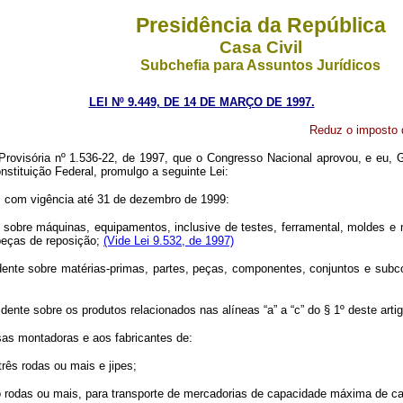
Presidência da República
Casa Civil
Subchefia para Assuntos Jurídicos
LEI Nº 9.449, DE 14 DE MARÇO DE 1997.
Reduz o imposto d
rovisória nº 1.536-22, de 1997, que o Congresso Nacional aprovou, e eu, G
nstituição Federal, promulgo a seguinte Lei:
, com vigência até 31 de dezembro de 1999:
 sobre máquinas, equipamentos, inclusive de testes, ferramental, moldes e 
peças de reposição;
(Vide Lei 9.532, de 1997)
cidente sobre matérias-primas, partes, peças, componentes, conjuntos e su
idente sobre os produtos relacionados nas alíneas “a” a “c” do § 1º deste arti
sas montadoras e aos fabricantes de:
rês rodas ou mais e jipes;
o rodas ou mais, para transporte de mercadorias de capacidade máxima de car