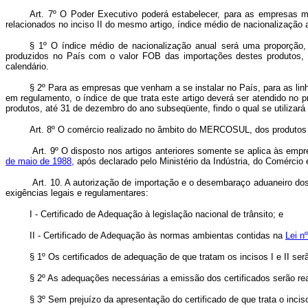
Art. 7º O Poder Executivo poderá estabelecer, para as empresas mo
relacionados no inciso II do mesmo artigo, índice médio de nacionalização 
§ 1º O índice médio de nacionalização anual será uma proporção,
produzidos no País com o valor FOB das importações destes produtos, 
calendário.
§ 2º Para as empresas que venham a se instalar no País, para as lin
em regulamento, o índice de que trata este artigo deverá ser atendido no p
produtos, até 31 de dezembro do ano subseqüente, findo o qual se utilizará o
Art. 8º O comércio realizado no âmbito do MERCOSUL, dos produtos re
Art. 9º O disposto nos artigos anteriores somente se aplica às em
de maio de 1988,
após declarado pelo Ministério da Indústria, do Comércio
Art. 10. A autorização de importação e o desembaraço aduaneiro dos 
exigências legais e regulamentares:
I - Certificado de Adequação à legislação nacional de trânsito; e
II - Certificado de Adequação às normas ambientas contidas na
Lei n
§ 1º Os certificados de adequação de que tratam os incisos I e II
§ 2º As adequações necessárias a emissão dos certificados serão re
§ 3º Sem prejuízo da apresentação do certificado de que trata o inci