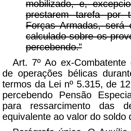
mobilizado, e, excepci
prestarem tarefa por 
Forças Armadas, será c
calculado sobre os prov
percebendo.”
Art. 7º Ao ex-Combatente 
de operações bélicas duran
termos da Lei nº 5.315, de 1
percebendo Pensão Especial
para ressarcimento das de
equivalente ao valor do soldo