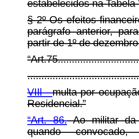
estabelecidos na Tabela 
§ 2º Os efeitos financei
parágrafo anterior, par
partir de 1º de dezembro
“Art.75...............................
........................................
VIIl -
multa por ocupação
Residencial.”
“Art. 86.
Ao militar da
quando convocado, 