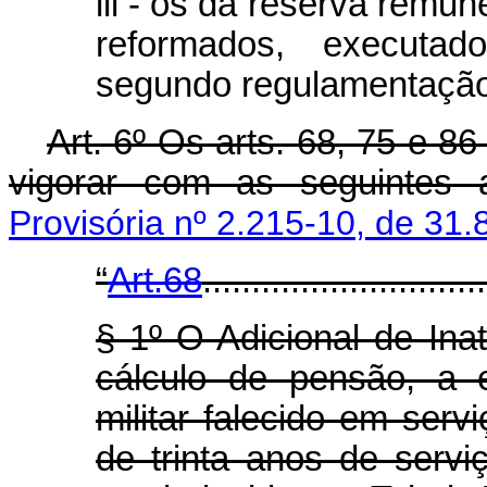
lll - os da reserva remu
reformados, executad
segundo regulamentação
Art. 6º Os arts. 68, 75 e 8
vigorar com as seguintes a
Provisória nº 2.215-10, de 31.
“
Art.68
.............................
§ 1º O Adicional de Inat
cálculo de pensão, a 
militar falecido em serv
de trinta anos de serv