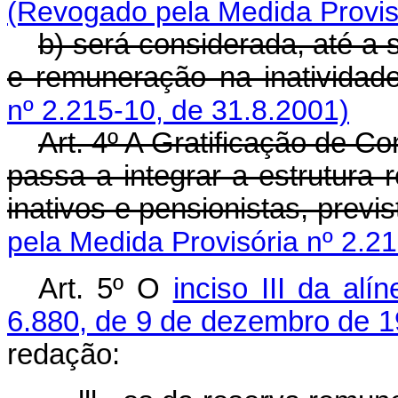
(Revogado pela Medida Provisó
b) será considerada, até a 
e remuneração na inatividade
nº 2.215-10, de 31.8.2001)
Art. 4º A Gratificação de C
passa a integrar a estrutura r
inativos e pensionistas, previs
pela Medida Provisória nº 2.2
Art. 5º O
inciso III da alí
6.880, de 9 de dezembro de 
redação: