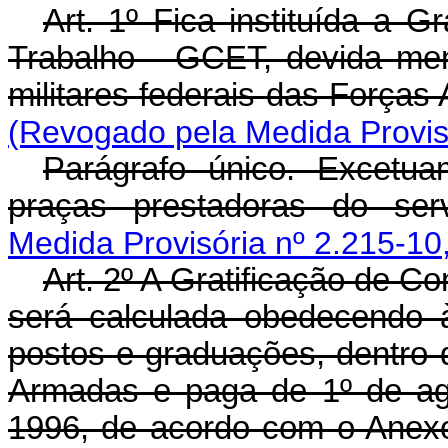
Art. 1º Fica instituída a G
Trabalho - GCET, devida men
militares federais das Forças
(Revogado pela Medida Provisó
Parágrafo único. Excetua
praças prestadoras do serviç
Medida Provisória nº 2.215-10
Art. 2º A Gratificação de C
será calculada obedecendo à
postos e graduações, dentro 
Armadas e paga de 1º de ag
1996, de acordo com o Anexo 