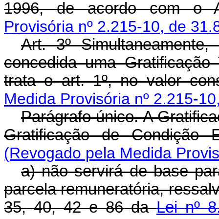
1996, de acordo com o An
Provisória nº 2.215-10, de 31.
Art. 3º Simultaneamente
concedida uma Gratificação
trata o art. 1º, no valor con
Medida Provisória nº 2.215-10
Parágrafo único. A Gratifi
Gratificação de Condição 
(Revogado pela Medida Provisó
a) não servirá de base pa
parcela remuneratória, ressal
35, 40, 42 e 86 da
Lei nº 