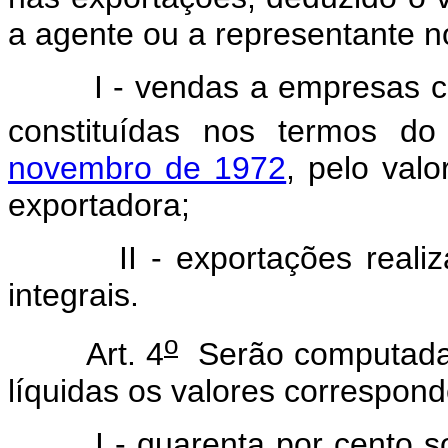
a agente ou a representante no
I - vendas a empresas c
constituídas nos termos d
novembro de 1972
, pelo val
exportadora;
II - exportações reali
integrais.
o
Art. 4
Serão computadas
líquidas os valores correspond
I - quarenta por cento 