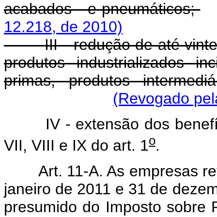
acabados - e pneumáticos;
12.218, de 2010)
III - redução de até vin
produtos industrializados i
primas, produtos intermedi
(Revogado pela
IV - extensão dos benefí
o
VII, VIII e IX do art. 1
.
Art. 11-A. As empresas ref
janeiro de 2011 e 31 de dezem
presumido do Imposto sobre Pr