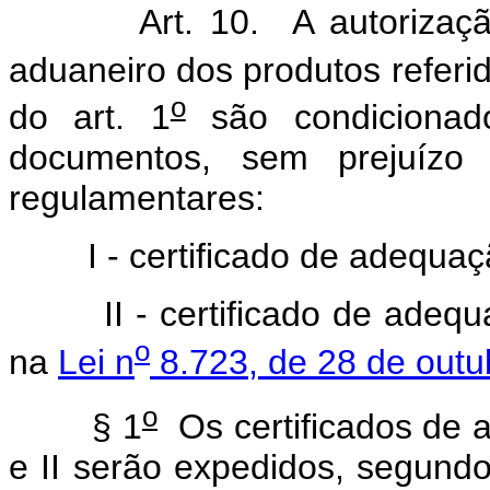
Art. 10. A autoriza
aduaneiro dos produtos referido
o
do art. 1
são condicionad
documentos, sem prejuízo 
regulamentares:
I - certificado de adequaç
II - certificado de ade
o
na
Lei n
8.723, de 28 de outu
o
§ 1
Os certificados de a
e II serão expedidos, segun