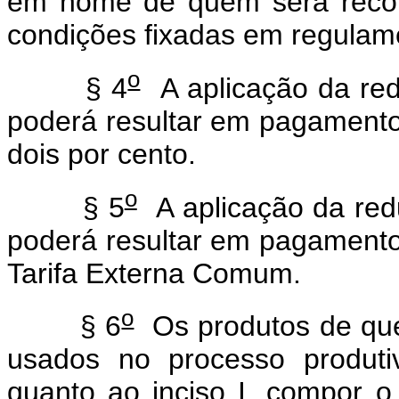
em nome de quem será recon
condições fixadas em regulam
o
§ 4
A aplicação da redu
poderá resultar em pagamento 
dois por cento.
o
§ 5
A aplicação da redu
poderá resultar em pagamento 
Tarifa Externa Comum.
o
§ 6
Os produtos de que 
usados no processo produti
quanto ao inciso I, compor 