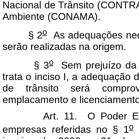
Nacional de Trânsito (CONTR
Ambiente (CONAMA).
o
§ 2
As adequações nece
serão realizadas na origem.
o
§ 3
Sem prejuízo da a
trata o inciso I, a adequação 
de trânsito será compro
emplacamento e licenciamento
Art. 11. O Poder E
o
empresas referidas no § 1
d