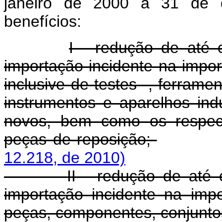
janeiro de 2000 a 31 de 
benefícios:
I - redução de até 
importação incidente na impo
inclusive de testes -, ferram
instrumentos e aparelhos indu
novos, bem como os respect
peças de reposição;
12.218, de 2010)
II - redução de até
importação incidente na impo
peças, componentes, conjunto