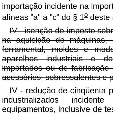
importação incidente na impor
o
alíneas "a" a "c" do § 1
deste 
IV - isenção do imposto sobr
na aquisição de máquinas, e
ferramental, moldes e mode
aparelhos industriais e d
importados ou de fabricação
acessórios, sobressalentes e 
IV - redução de cinqüenta 
industrializados incide
equipamentos, inclusive de te