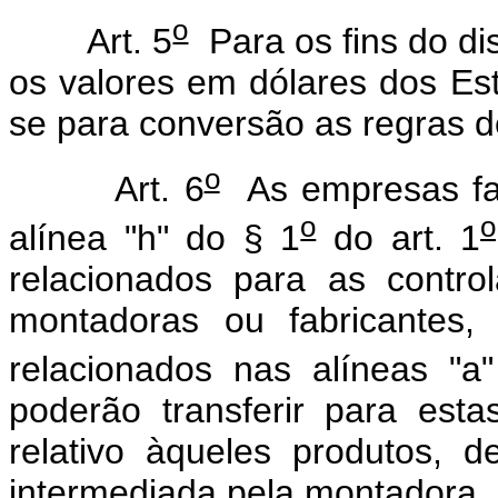
o
Art. 5
Para os fins do di
os valores em dólares dos Es
se para conversão as regras d
o
Art. 6
As empresas fab
o
o
alínea "h" do § 1
do art. 1
relacionados para as contr
montadoras ou fabricantes,
relacionados nas alíneas "a
poderão transferir para esta
relativo àqueles produtos, 
intermediada pela montadora.