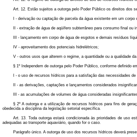
Art. 12. Estão sujeitos a outorga pelo Poder Público os direitos dos 
I - derivação ou captação de parcela da água existente em um corpo 
II - extração de água de aqüífero subterrâneo para consumo final ou 
III - lançamento em corpo de água de esgotos e demais resíduos líqui
IV - aproveitamento dos potenciais hidrelétricos;
V - outros usos que alterem o regime, a quantidade ou a qualidade d
§ 1º Independem de outorga pelo Poder Público, conforme definido e
I - o uso de recursos hídricos para a satisfação das necessidades de 
II - as derivações, captações e lançamentos considerados insignifica
III - as acumulações de volumes de água consideradas insignificante
§ 2º A outorga e a utilização de recursos hídricos para fins de ger
obedecida a disciplina da legislação setorial específica.
Art. 13. Toda outorga estará condicionada às prioridades de uso 
adequadas ao transporte aquaviário, quando for o caso.
Parágrafo único. A outorga de uso dos recursos hídricos deverá prese