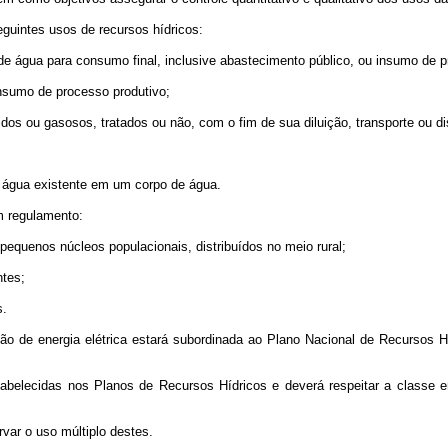
seguintes usos de recursos hídricos:
de água para consumo final, inclusive abastecimento público, ou insumo de p
insumo de processo produtivo;
dos ou gasosos, tratados ou não, com o fim de sua diluição, transporte ou dis
a água existente em um corpo de água.
m regulamento:
pequenos núcleos populacionais, distribuídos no meio rural;
ntes;
s.
ação de energia elétrica estará subordinada ao Plano Nacional de Recursos Hí
estabelecidas nos Planos de Recursos Hídricos e deverá respeitar a class
rvar o uso múltiplo destes.