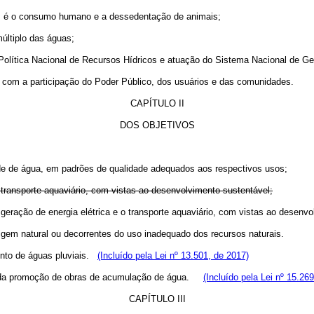
icos é o consumo humano e a dessedentação de animais;
últiplo das águas;
da Política Nacional de Recursos Hídricos e atuação do Sistema Nacional de 
ar com a participação do Poder Público, dos usuários e das comunidades.
CAPÍTULO II
DOS OBJETIVOS
dade de água, em padrões de qualidade adequados aos respectivos usos;
o o transporte aquaviário, com vistas ao desenvolvimento sustentável;
do a geração de energia elétrica e o transporte aquaviário, com vistas ao des
origem natural ou decorrentes do uso inadequado dos recursos naturais.
ento de águas pluviais.
(Incluído pela Lei nº 13.501, de 2017)
vo e da promoção de obras de acumulação de água.
(Incluído pela Lei nº 15.26
CAPÍTULO III