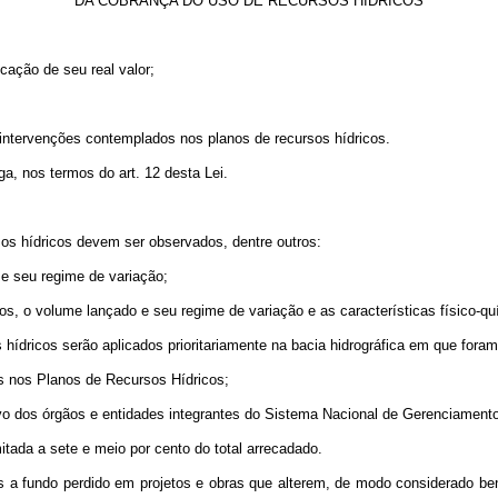
DA COBRANÇA DO USO DE RECURSOS HÍDRICOS
ação de seu real valor;
e intervenções contemplados nos planos de recursos hídricos.
ga, nos termos do art. 12 desta Lei.
sos hídricos devem ser observados, dentre outros:
 e seu regime de variação;
s, o volume lançado e seu regime de variação e as características físico-quí
hídricos serão aplicados prioritariamente na bacia hidrográfica em que foram
os nos Planos de Recursos Hídricos;
ivo dos órgãos e entidades integrantes do Sistema Nacional de Gerenciament
mitada a sete e meio por cento do total arrecadado.
s a fundo perdido em projetos e obras que alterem, de modo considerado ben