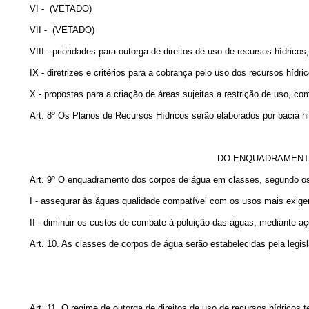
VI -
(VETADO)
VII -
(VETADO)
VIII - prioridades para outorga de direitos de uso de recursos hídricos;
IX - diretrizes e critérios para a cobrança pelo uso dos recursos hídri
X - propostas para a criação de áreas sujeitas a restrição de uso, co
Art. 8º Os Planos de Recursos Hídricos serão elaborados por bacia hi
DO ENQUADRAMENTO
Art. 9º O enquadramento dos corpos de água em classes, segundo os
I - assegurar às águas qualidade compatível com os usos mais exige
II - diminuir os custos de combate à poluição das águas, mediante a
Art. 10. As classes de corpos de água serão estabelecidas pela legis
Art. 11. O regime de outorga de direitos de uso de recursos hídricos 