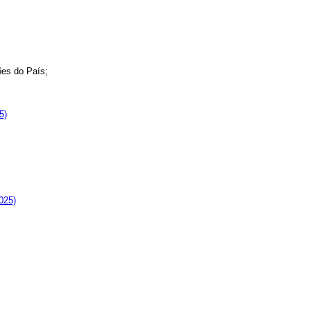
ões do País;
5)
2025)