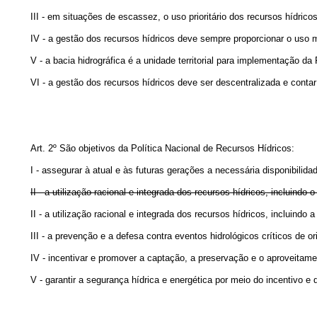
III - em situações de escassez, o uso prioritário dos recursos hídr
IV - a gestão dos recursos hídricos deve sempre proporcionar o uso m
V - a bacia hidrográfica é a unidade territorial para implementação 
VI - a gestão dos recursos hídricos deve ser descentralizada e cont
Art. 2º São objetivos da Política Nacional de Recursos Hídricos:
I - assegurar à atual e às futuras gerações a necessária disponibili
II - a utilização racional e integrada dos recursos hídricos, incluind
II - a utilização racional e integrada dos recursos hídricos, incluin
III - a prevenção e a defesa contra eventos hidrológicos críticos de 
IV - incentivar e promover a captação, a preservação e o aproveitam
V - garantir a segurança hídrica e energética por meio do incenti