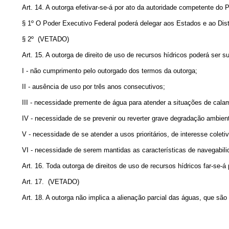
Art. 14. A outorga efetivar-se-á por ato da autoridade competente do 
§ 1º O Poder Executivo Federal poderá delegar aos Estados e ao Distr
§ 2º
(VETADO)
Art. 15. A outorga de direito de uso de recursos hídricos poderá ser 
I - não cumprimento pelo outorgado dos termos da outorga;
II - ausência de uso por três anos consecutivos;
III - necessidade premente de água para atender a situações de cala
IV - necessidade de se prevenir ou reverter grave degradação ambient
V - necessidade de se atender a usos prioritários, de interesse coleti
VI - necessidade de serem mantidas as características de navegabili
Art. 16. Toda outorga de direitos de uso de recursos hídricos far-se-á
Art. 17.
(VETADO)
Art. 18. A outorga não implica a alienação parcial das águas, que são