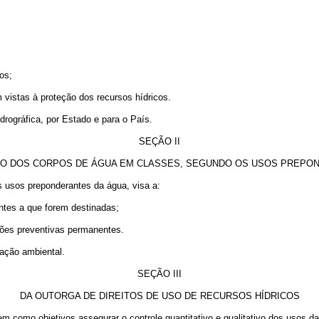
cos;
m vistas à proteção dos recursos hídricos.
drográfica, por Estado e para o País.
SEÇÃO II
 DOS CORPOS DE ÁGUA EM CLASSES, SEGUNDO OS USOS PREPO
 usos preponderantes da água, visa a:
ntes a que forem destinadas;
ções preventivas permanentes.
lação ambiental.
SEÇÃO III
DA OUTORGA DE DIREITOS DE USO DE RECURSOS HÍDRICOS
tem como objetivos assegurar o controle quantitativo e qualitativo dos usos da