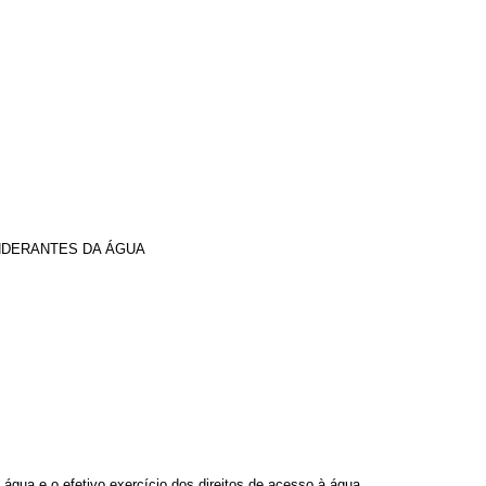
NDERANTES DA ÁGUA
 água e o efetivo exercício dos direitos de acesso à água.