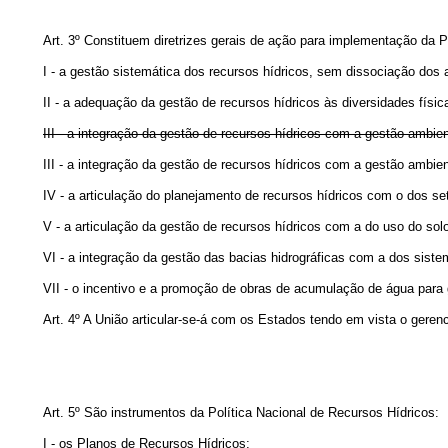
Art. 3º Constituem diretrizes gerais de ação para implementação da P
I - a gestão sistemática dos recursos hídricos, sem dissociação dos 
II - a adequação da gestão de recursos hídricos às diversidades físic
III - a integração da gestão de recursos hídricos com a gestão ambien
III - a integração da gestão de recursos hídricos com a gestão ambi
IV - a articulação do planejamento de recursos hídricos com o dos se
V - a articulação da gestão de recursos hídricos com a do uso do sol
VI - a integração da gestão das bacias hidrográficas com a dos siste
VII - o incentivo e a promoção de obras de acumulação de água para
Art. 4º A União articular-se-á com os Estados tendo em vista o gere
Art. 5º São instrumentos da Política Nacional de Recursos Hídricos:
I - os Planos de Recursos Hídricos;