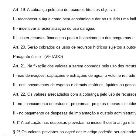
Art. 19. A cobrança pelo uso de recursos hídricos objetiva:
I - reconhecer a água como bem econômico e dar ao usuário uma indic
II - incentivar a racionalização do uso da água;
III - obter recursos financeiros para o financiamento dos programas 
Art. 20. Serão cobrados os usos de recursos hídricos sujeitos a outor
Parágrafo único.
(VETADO)
Art. 21. Na fixação dos valores a serem cobrados pelo uso dos recur
I - nas derivações, captações e extrações de água, o volume retirado
II - nos lançamentos de esgotos e demais resíduos líquidos ou gasoso
Art. 22. Os valores arrecadados com a cobrança pelo uso de recursos 
I - no financiamento de estudos, programas, projetos e obras incluíd
II - no pagamento de despesas de implantação e custeio administrat
§ 1º A aplicação nas despesas previstas no inciso II deste artigo é li
§ 2º Os valores previstos no
caput
deste artigo poderão ser aplicado