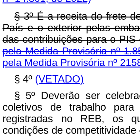
§ 3º É a receita do frete 
País e o exterior pelas emb
das contribuições par
pela Medida Provisória nº 1.8
pela Medida Provisória nº 215
§ 4º
(VETADO)
§ 5º Deverão ser celebr
coletivos de trabalho para
registradas no REB, os qua
condições de competitividade 