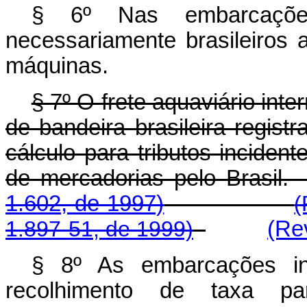
§ 6º Nas embarcaçõe
necessariamente brasileiros
máquinas.
§ 7º O frete aquaviário int
de bandeira brasileira regis
cálculo para tributos inciden
de mercadorias pelo B
1.602, de 1997)
(
1.897-51, de 1999)
(Re
§ 8º As embarcações in
recolhimento de taxa 