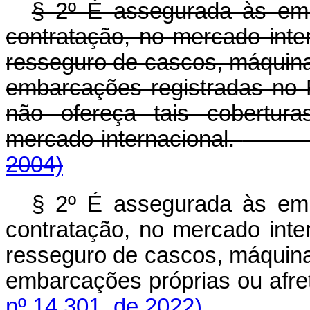
§ 2º É assegurada às emp
contratação, no mercado inte
resseguro de cascos, máquinas
embarcações registradas no
não ofereça tais cobertur
mercado internacional.
2004)
§ 2º É assegurada às emp
contratação, no mercado inte
resseguro de cascos, máquinas
embarcações próprias ou 
nº 14.301, de 2022)