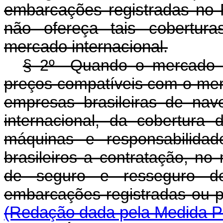
embarcações registradas no
não ofereça tais cobertur
mercado internacional.
§ 2º Quando o mercado in
preços compatíveis com o mer
empresas brasileiras de na
internacional, da cobertura
máquinas e responsabilidad
brasileiros a contratação, no
de seguro e resseguro de
embarcações registradas ou 
(Redação dada pela Medida Pr