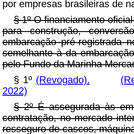
por empresas brasileiras de 
§ 1º O financiamento oficia
para construção, conversã
embarcação pré-registrada 
semelhante à da embarcação 
pelo Fundo da Marinha Mercan
§ 1º
(Revogado).
(R
2022)
§ 2º É assegurada às emp
contratação, no mercado inte
resseguro de cascos, máquinas