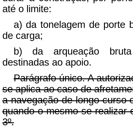
até o limite:
a) da tonelagem de porte 
de carga;
b) da arqueação bruta
destinadas ao apoio.
Parágrafo único. A autoriz
se aplica ao caso de afretam
a navegação de longo curso ou
quando o mesmo se realizar em
3º.