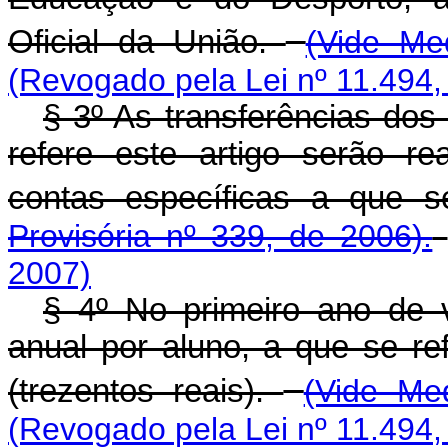
Oficial da União.
(Vide Me
(Revogado pela Lei nº 11.494,
§ 3º As transferências do
refere este artigo serão r
contas específicas a que s
Provisória nº 339, de 2006).
2007)
§ 4º No primeiro ano de v
anual por aluno, a que se re
(trezentos reais).
(Vide Me
(Revogado pela Lei nº 11.494,