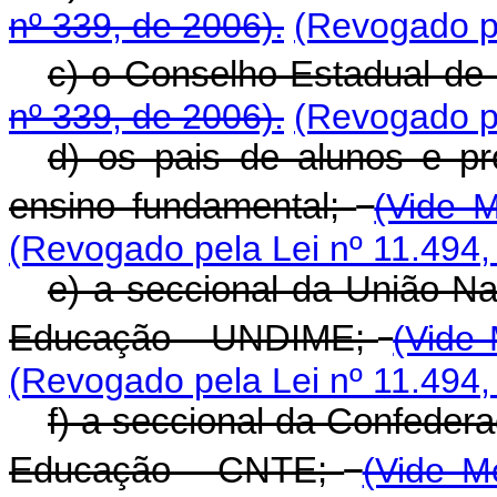
nº 339, de 2006).
(Revogado pe
c) o Conselho Estadual d
nº 339, de 2006).
(Revogado pe
d) os pais de alunos e pr
ensino fundamental;
(Vide M
(Revogado pela Lei nº 11.494,
e) a seccional da União Na
Educação - UNDIME;
(Vide 
(Revogado pela Lei nº 11.494,
f) a seccional da Confeder
Educação - CNTE;
(Vide M