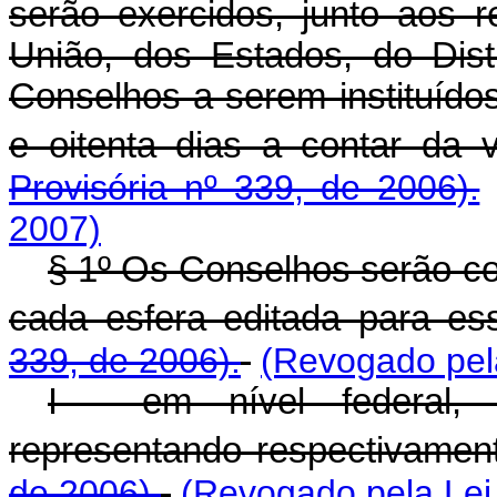
serão exercidos, junto aos 
União, dos Estados, do Dist
Conselhos a serem instituído
e oitenta dias a contar da 
Provisória nº 339, de 2006).
2007)
§ 1º Os Conselhos serão co
cada esfera editada para es
339, de 2006).
(Revogado pela
I - em nível federal,
representando respectivamen
de 2006).
(Revogado pela Lei