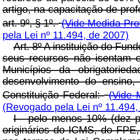
artigo, na capacitação de prof
art. 9º, § 1º.
(Vide Medida Prov
pela Lei nº 11.494, de 2007)
Art. 8º A instituição do Fun
seus recursos não isentam o
Municípios da obrigatoried
desenvolvimento do ensino,
Constituição Federal:
(Vide 
(Revogado pela Lei nº 11.494,
I - pelo menos 10% (dez p
originários do ICMS, do FPE,