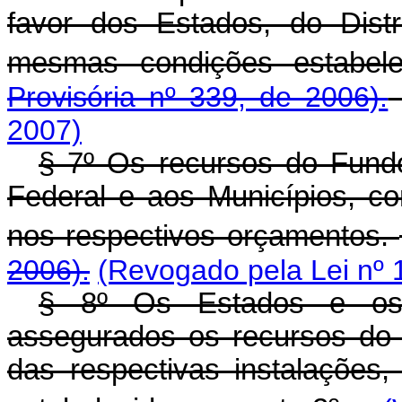
favor dos Estados, do Dist
mesmas condições estabele
Provisória nº 339, de 2006).
2007)
§ 7º Os recursos do Fundo
Federal e aos Municípios, c
nos respectivos orçamentos.
2006).
(Revogado pela Lei nº 
§ 8º Os Estados e os M
assegurados os recursos do F
das respectivas instalações