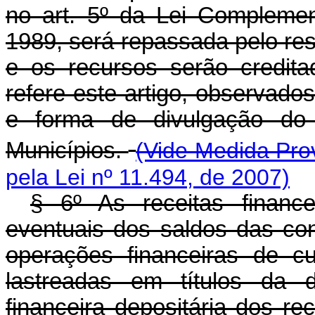
no art. 5º da Lei Compleme
1989, será repassada pelo re
e os recursos serão credit
refere este artigo, observad
e forma de divulgação do r
Municípios.
(Vide Medida Prov
pela Lei nº 11.494, de 2007)
§ 6º As receitas finance
eventuais dos saldos das con
operações financeiras de c
lastreadas em títulos da dí
financeira depositária dos r