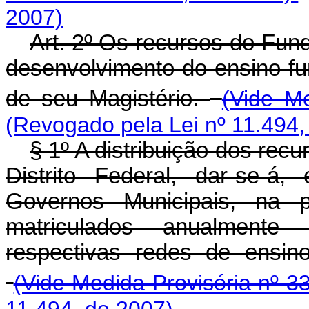
2007)
Art. 2º Os recursos do Fun
desenvolvimento do ensino fu
de seu Magistério.
(Vide Me
(Revogado pela Lei nº 11.494,
§ 1º A distribuição dos rec
Distrito Federal, dar-se-á
Governos Municipais, na 
matriculados anualmente
respectivas redes de ensin
(Vide Medida Provisória nº 3