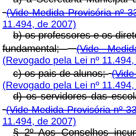
(Vide Medida Provisória nº 3
11.494, de 2007)
b)
os professores e os dire
fundamental;
(Vide Medid
(Revogado pela Lei nº 11.494,
c)
os pais de alunos;
(Vide
(Revogado pela Lei nº 11.494,
d) os servidores das escol
(Vide Medida Provisória nº 3
11.494, de 2007)
§ 2º Aos Conselhos incu