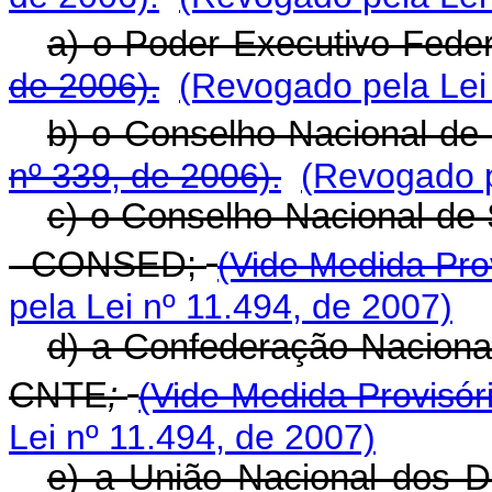
a) o Poder Executivo Fede
de 2006).
(Revogado pela Lei
b) o Conselho Nacional d
nº 339, de 2006).
(Revogado p
c) o Conselho Nacional de
- CONSED;
(Vide Medida Prov
pela Lei nº 11.494, de 2007)
d) a Confederação Naciona
CNTE
;
(Vide Medida Provisóri
Lei nº 11.494, de 2007)
e) a União Nacional dos D