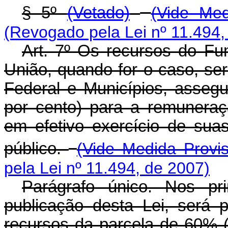
§ 5º
(Vetado)
(Vide Med
(Revogado pela Lei nº 11.494,
Art. 7º Os recursos do Fu
União, quando for o caso, serã
Federal e Municípios, asseg
por cento) para a remuneraçã
em efetivo exercício de sua
público.
(Vide Medida Provis
pela Lei nº 11.494, de 2007)
Parágrafo único. Nos pr
publicação desta Lei, será 
recursos da parcela de 60% (