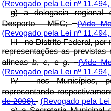
(Revogado pela Lei nº 11.494,
g) a delegacia regional
Desporto - MEC;
(Vide Me
(Revogado pela Lei nº 11.494,
III - no Distrito Federal, 
representações as previstas n
alíneas
b
,
e
, e
g
.
(Vide Me
(Revogado pela Lei nº 11.494,
IV - nos Municípios, 
representando respectivamen
de 2006).
(Revogado pela Lei
a) a Secretaria Municipal