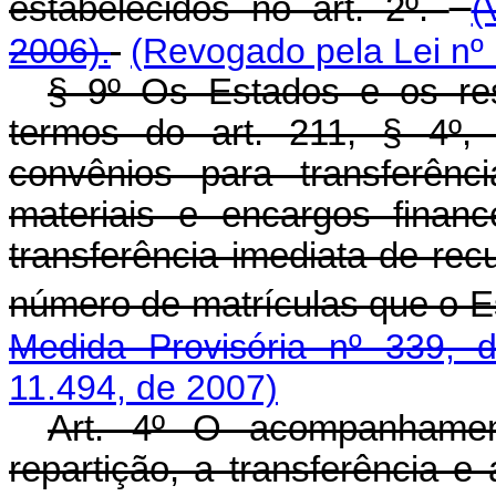
estabelecidos no art. 2º.
(
2006).
(Revogado pela Lei nº
§ 9º Os Estados e os res
termos do art. 211, § 4º, 
convênios para transferênc
materiais e encargos financ
transferência imediata de re
número de matrículas que o E
Medida Provisória nº 339, 
11.494, de 2007)
Art. 4º O acompanhamen
repartição, a transferência 