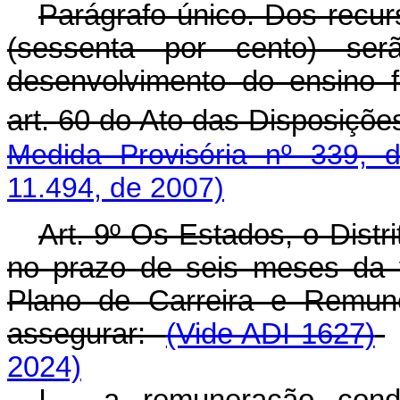
Parágrafo único. Dos recurs
(sessenta por cento) se
desenvolvimento do ensino 
art. 60 do Ato das Disposições
Medida Provisória nº 339, 
11.494, de 2007)
Art. 9º Os Estados, o Distr
no prazo de seis meses da v
Plano de Carreira e Remun
assegurar:
(Vide ADI 1627)
2024)
I - a remuneração cond