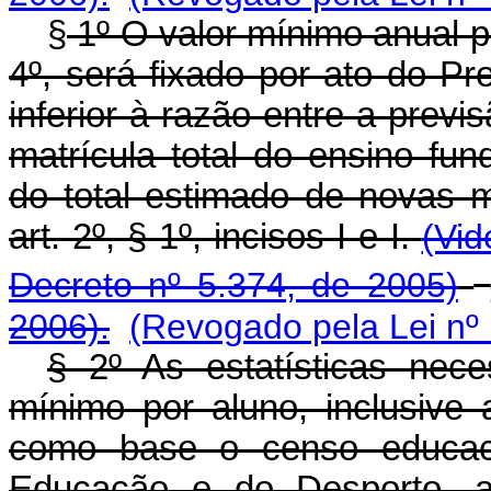
§
1º O valor mínimo anual p
4º, será fixado por ato do P
inferior à razão entre a previ
matrícula total do ensino fun
do total estimado de novas m
art. 2º, § 1º, incisos I e I.
(Vid
Decreto nº 5.374, de 2005)
2006).
(Revogado pela Lei nº
§ 2º As estatísticas nece
mínimo por aluno, inclusive 
como base o censo educacio
Educação e do Desporto, an