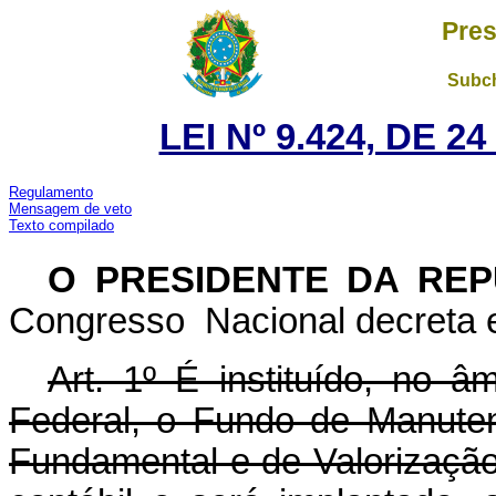
Pres
Subch
LEI Nº 9.424, DE 
Regulamento
Mensagem de veto
Texto compilado
O PRESIDENTE DA RE
Congresso Nacional decreta e
Art. 1º É instituído, no â
Federal, o Fundo de Manute
Fundamental e de Valorização 