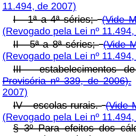
11.494, de 2007)
I - 1ª a 4ª séries;
(Vide M
(Revogado pela Lei nº 11.494,
II - 5ª a 8ª séries;
(Vide M
(Revogado pela Lei nº 11.494,
III - estabelecimentos d
Provisória nº 339, de 2006).
2007)
IV - escolas rurais.
(Vide 
(Revogado pela Lei nº 11.494,
§ 3º Para efeitos dos cá