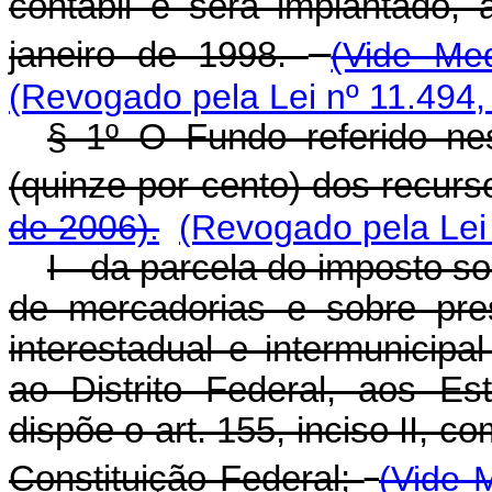
contábil e será implantado, 
janeiro de 1998.
(Vide Med
(Revogado pela Lei nº 11.494,
§ 1º O Fundo referido ne
(quinze por cento) dos recur
de 2006).
(Revogado pela Lei
I - da parcela do imposto s
de mercadorias e sobre pre
interestadual e intermunicip
ao Distrito Federal, aos E
dispõe o art. 155, inciso II, c
Constituição Federal;
(Vide 