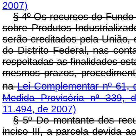
2007)
§ 4º Os recursos do Fundo 
sobre Produtos Industrializados
serão creditados pela União,
do Distrito Federal, nas cont
respeitadas as finalidades est
mesmos prazos, procedimento
na
Lei Complementar nº 61, 
Medida Provisória nº 339, 
11.494, de 2007)
§ 5º Do montante dos recur
inciso III, a parcela devida 