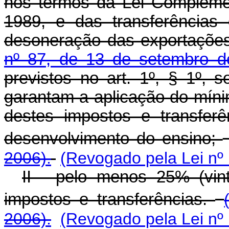
nos termos da Lei Compleme
1989, e das transferências
desoneração das exportaçõe
nº 87, de 13 de setembro d
previstos no art. 1º, § 1º, 
garantam a aplicação do míni
destes impostos e transfer
desenvolvimento do ensino;
2006).
(Revogado pela Lei nº
II - pelo menos 25% (vin
impostos e transferências.
2006).
(Revogado pela Lei nº