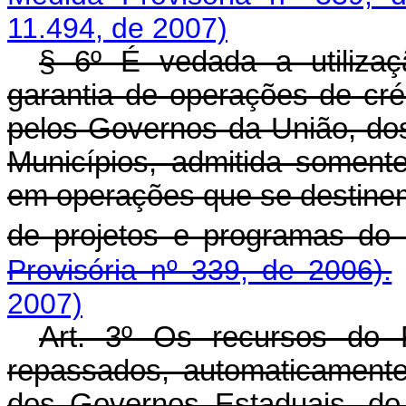
11.494, de 2007)
§ 6º É vedada a utiliza
garantia de operações de créd
pelos Governos da União, dos
Municípios, admitida somente
em operações que se destinem
de projetos e programas do
Provisória nº 339, de 2006).
2007)
Art. 3º Os recursos do 
repassados, automaticamente
dos Governos Estaduais, do 