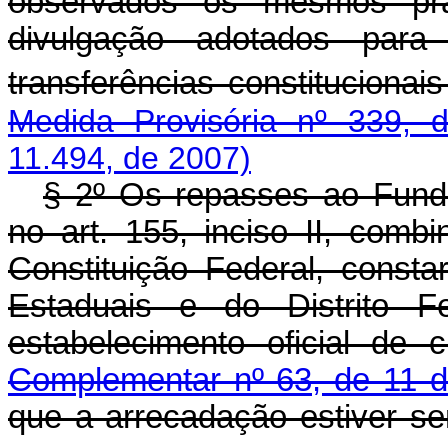
observados os mesmos pra
divulgação adotados para
transferências constituciona
Medida Provisória nº 339, 
11.494, de 2007)
§ 2º Os repasses ao Fundo
no art. 155, inciso II, comb
Constituição Federal, cons
Estaduais e do Distrito F
estabelecimento oficial de 
Complementar nº 63, de 11 d
que a arrecadação estiver s