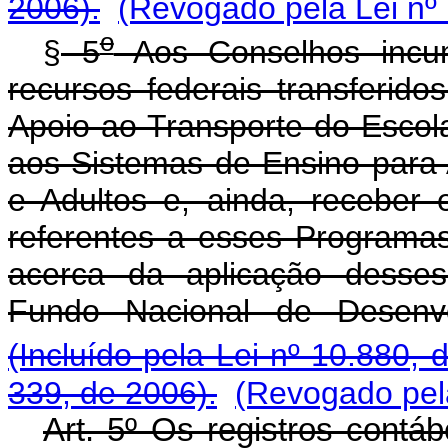
2006).
(Revogado pela Lei nº
o
§
5
Aos Conselhos incu
recursos federais transferid
Apoio ao Transporte do Esco
aos Sistemas de Ensino para
e Adultos e, ainda, receber 
referentes a esses Programas
acerca da aplicação desse
Fundo Nacional de Desenv
(Incluído pela Lei nº 10.880, 
339, de 2006).
(Revogado pela
Art. 5º Os registros contáb