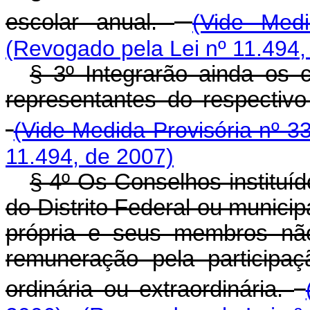
escolar anual.
(Vide Medi
(Revogado pela Lei nº 11.494,
§ 3º Integrarão ainda os 
representantes do respectiv
(Vide Medida Provisória nº 3
11.494, de 2007)
§ 4º Os Conselhos instituíd
do Distrito Federal ou municipa
própria e seus membros não
remuneração pela participa
ordinária ou extraordinária.