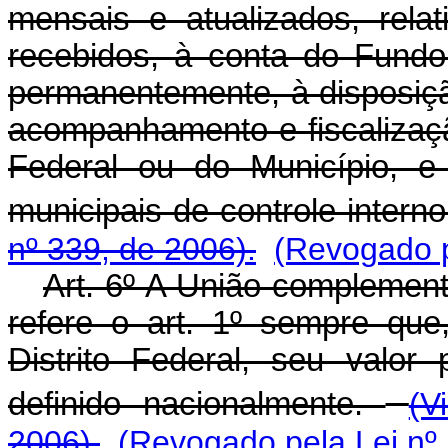
mensais e atualizados, rela
recebidos, à conta do Fundo 
permanentemente, à disposiç
acompanhamento e fiscalizaçã
Federal ou do Município, e
municipais de controle intern
nº 339, de 2006).
(Revogado p
Art. 6º A União complemen
refere o art. 1º sempre qu
Distrito Federal, seu valo
definido nacionalmente.
(V
2006).
(Revogado pela Lei nº