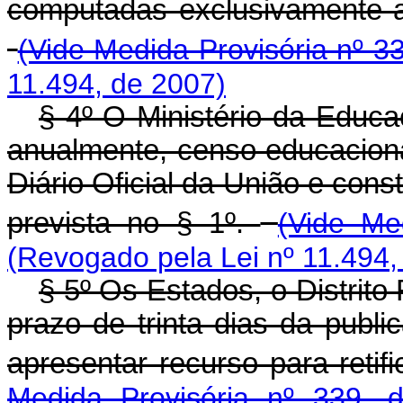
computadas exclusivamente a
(Vide Medida Provisória nº 3
11.494, de 2007)
§ 4º O Ministério da Educa
anualmente, censo educaciona
Diário Oficial da União e const
prevista no § 1º.
(Vide Me
(Revogado pela Lei nº 11.494,
§ 5º Os Estados, o Distrito
prazo de trinta dias da public
apresentar recurso para reti
Medida Provisória nº 339, 