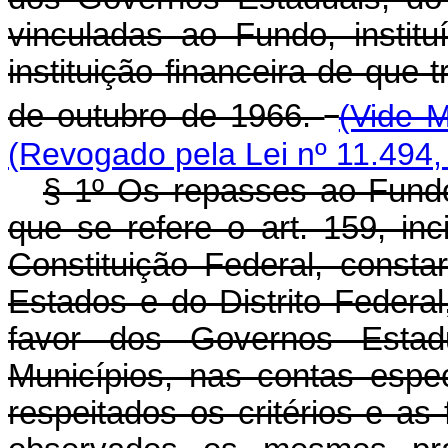
vinculadas ao Fundo, instit
instituição financeira de que t
de outubro de 1966.
(Vide M
(Revogado pela Lei nº 11.494,
§ 1º Os repasses ao Fundo
que se refere o art. 159, inc
Constituição Federal, const
Estados e do Distrito Federa
favor dos Governos Estadu
Municípios, nas contas espec
respeitados os critérios e as 