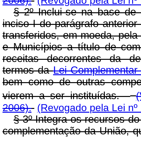
2006).
(Revogado pela Lei nº
§ 2º Inclui-se na base de 
inciso I do parágrafo anterio
transferidos, em moeda, pela 
e Municípios a título de co
receitas decorrentes da d
termos da
Lei Complementar 
bem como de outras compe
vierem a ser instituídas.
2006).
(Revogado pela Lei nº
§ 3º Integra os recursos do
complementação da União, qu