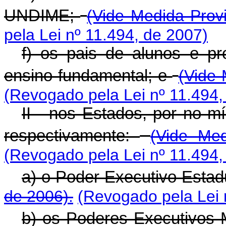
UNDIME;
(Vide Medida Provi
pela Lei nº 11.494, de 2007)
f) os pais de alunos e pr
ensino fundamental; e
(Vide 
(Revogado pela Lei nº 11.494,
II - nos Estados, por no 
respectivamente:
(Vide Med
(Revogado pela Lei nº 11.494,
a) o Poder Executivo Estad
de 2006).
(Revogado pela Lei 
b) os Poderes Executivos 