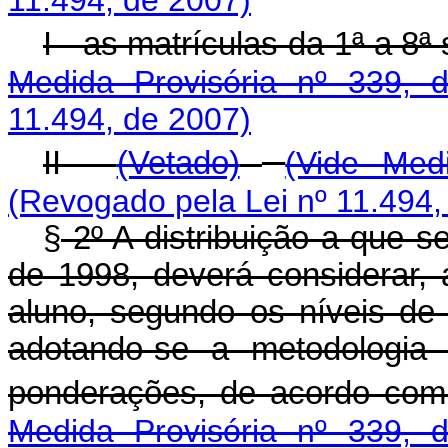
11.494, de 2007)
I - as matrículas da 1ª a 8
Medida Provisória nº 339, 
11.494, de 2007)
II -
(Vetado)
(Vide Med
(Revogado pela Lei nº 11.494,
§
2º A distribuição a que se 
de 1998, deverá considerar, 
aluno, segundo os níveis de 
adotando-se a metodologia 
ponderações, de acordo com
Medida Provisória nº 339, 