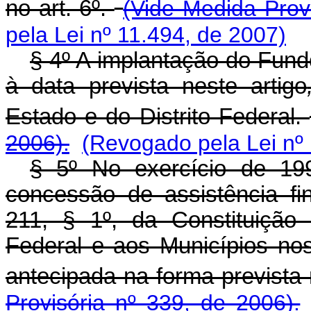
no art. 6º.
(Vide Medida Provi
pela Lei nº 11.494, de 2007)
§ 4º A implantação do Fund
à data prevista neste artigo
Estado e do Distrito Federal.
2006).
(Revogado pela Lei nº
§ 5º No exercício de 199
concessão de assistência fin
211, § 1º, da Constituição 
Federal e aos Municípios no
antecipada na forma prevista 
Provisória nº 339, de 2006).