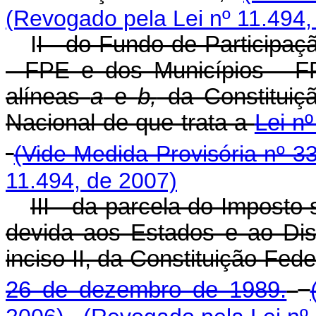
(Revogado pela Lei nº 11.494,
I
I - do Fundo de Participaç
- FPE e dos Municípios - FPM
alíneas
a
e
b,
da Constituiçã
Nacional de que trata a
Lei n
(Vide Medida Provisória nº 3
11.494, de 2007)
III - da parcela do Imposto 
devida aos Estados e ao Dist
inciso II, da Constituição Fed
26 de dezembro de 1989.