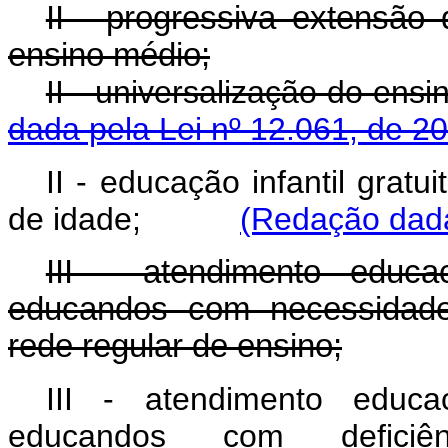
II - progressiva extensão 
ensino médio;
II - universalização do
dada pela Lei nº 12.061, de 2
II - educação infantil gratu
de idade;
(Redação dada
III - atendimento educac
educandos com necessidades
rede regular de ensino;
III - atendimento educac
educandos com deficiên