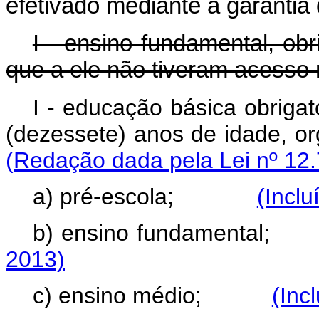
efetivado mediante a garantia 
I - ensino fundamental, obri
que a ele não tiveram acesso 
I - educação básica obrigat
(dezessete) anos de idade
(Redação dada pela Lei nº 12.
a) pré-escola;
(Inclu
b) ensino fundamen
2013)
c) ensino médio;
(Inc