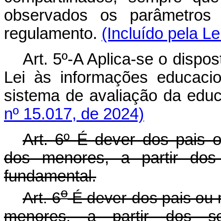
observados os parâmetros 
regulamento.
(Incluído pela Le
Art. 5º-A Aplica-se o dispos
Lei às informações educaci
sistema de avaliação da e
nº 15.017, de 2024)
Art. 6º É dever dos pais o
dos menores, a partir dos
fundamental.
o
Art. 6
É dever dos pais ou 
menores, a partir dos s