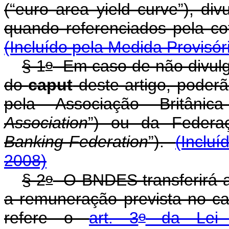
(“euro area yield curve”), di
quando referenciado
(Incluído pela Medida Provisór
o
§ 1
Em caso de não divulgaç
do
caput
deste artigo, poderã
pela Associação Britâni
Association
”) ou da Federaç
Banking Federation
”).
(Incluí
2008)
o
§ 2
O BNDES transferirá a
a remuneração prevista no ca
o
refere o
art. 3
da Lei