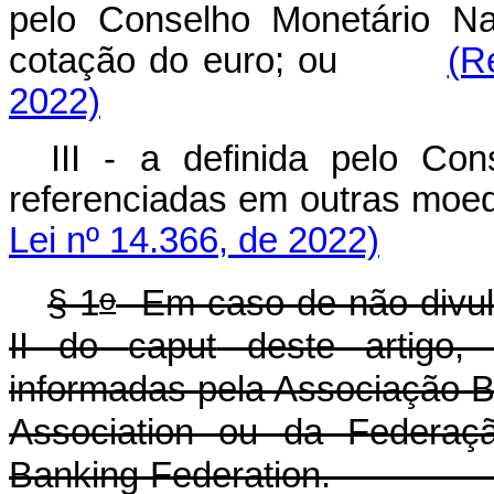
pelo Conselho Monetário Na
cotação do euro; ou
(R
2022)
III - a definida pelo Co
referenciadas em outras m
Lei nº 14.366, de 2022)
o
§ 1
Em caso de não divulg
II do
caput
deste artigo, 
informadas pela Associação B
Association
ou da Federaçã
Banking Federation