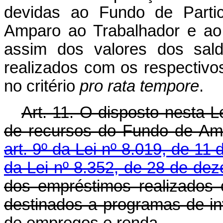
devidas ao Fundo de Parti
Amparo ao Trabalhador e ao
assim dos valores dos sald
realizados com os respectivo
no critério
pro rata tempore
.
Art. 11. O disposto nesta L
de recursos do Fundo de Amp
art. 9º da Lei nº 8.019, de 11 
da Lei nº 8.352, de 28 de de
dos empréstimos realizados 
destinados a programas de in