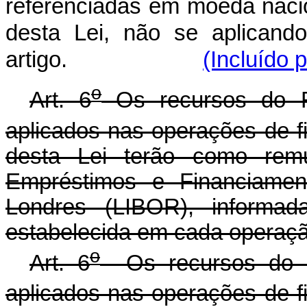
referenciadas em moeda nacion
desta Lei, não se aplicand
artigo.
(Incluído 
o
Art. 6
Os recursos do F
aplicados nas operações de fi
desta Lei terão como rem
Empréstimos e Financiamen
Londres (LIBOR), informad
estabelecida em cada operaçã
o
Art. 6
Os recursos do F
aplicados nas operações de fi