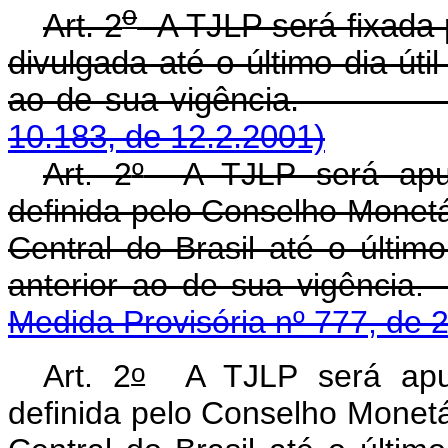
o
Art. 2
A TJLP será fixada 
divulgada até o último dia úti
ao de sua vigê
10.183, de 12.2.2001)
Art. 2
º
A TJLP será apur
definida pelo Conselho Monetá
Central do Brasil até o último
anterior ao de sua
Medida Provisória nº 777, de 
o
Art. 2
A TJLP será apur
definida pelo Conselho Monetá