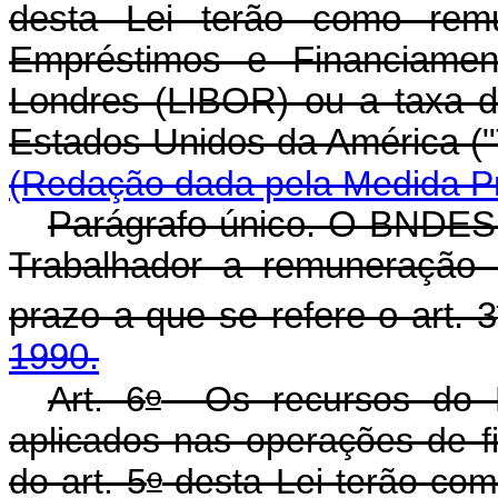
desta Lei terão como rem
Empréstimos e Financiamen
Londres (LIBOR) ou a taxa d
Estados Unidos da Am
(Redação dada pela Medida Pro
Parágrafo único. O BNDES 
Trabalhador a remuneração 
prazo a que se refere o art. 3
1990.
o
Art. 6
Os recursos do F
aplicados nas operações de f
o
do art. 5
desta Lei te