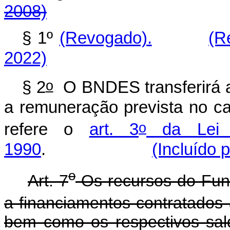
2008)
§ 1º
(Revogado).
(R
2022)
o
§ 2
O BNDES transferirá a
a remuneração prevista no
ca
o
refere o
art. 3
da Lei
1990
.
(Incluído 
o
Art. 7
Os recursos do Fun
a financiamentos contratados 
bem como os respectivos sal