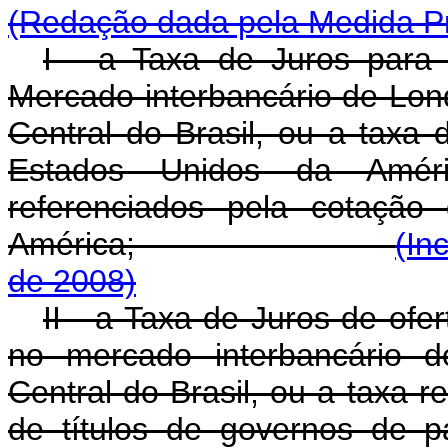
(Redação dada pela Medida Pr
I - a Taxa de Juros para
Mercado interbancário de Lon
Central do Brasil, ou a taxa 
Estados Unidos da Améri
referenciados pela cotação
América;
(In
de 2008)
II - a Taxa de Juros de of
no mercado interbancário d
Central do Brasil, ou a taxa 
de títulos de governos de 