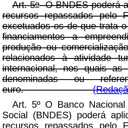
o
Art. 5
O BNDES poderá apli
recursos repassados pelo 
excetuados os de que trata o
financiamentos a empreend
produção ou comercialização
relacionados à atividade tu
internacional, nos quais a
denominadas ou refe
euro.
(Redação
Art. 5º O Banco Naciona
Social (BNDES) poderá apli
recursos repassados pelo 