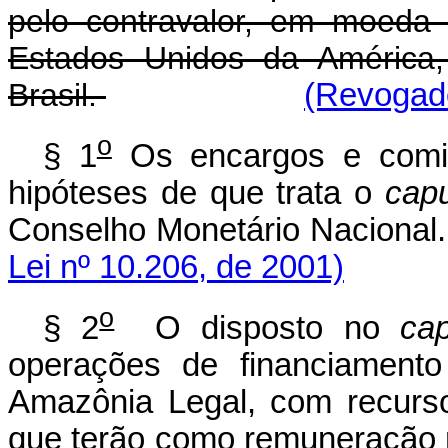
pelo contravalor, em moeda 
Estados Unidos da América,
Brasil.
(Revogado
o
§ 1
Os encargos e comi
hipóteses de que trata o
cap
Conselho Monetári
Lei nº 10.206, de 2001)
o
§ 2
O disposto no
ca
operações de financiament
Amazônia Legal, com recurs
que terão como remuneração 