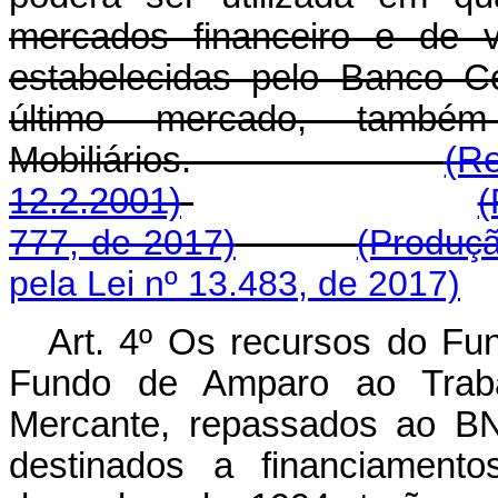
mercados financeiro e de v
estabelecidas pelo Banco C
último mercado, també
Mobiliários.
(Re
12.2.2001)
(
777, de 2017)
(Produçã
pela Lei nº 13.483, de 2017)
Art. 4º Os recursos do Fu
Fundo de Amparo ao Trab
Mercante, repassados ao BN
destinados a financiamento