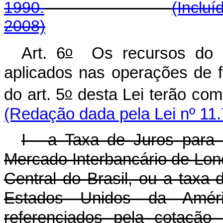
1990.
(Incluí
2008)
o
Art. 6
Os recursos do F
aplicados nas operações de 
o
do art. 5
desta Lei te
(Redação dada pela Lei nº 11.
I - a Taxa de Juros para
Mercado Interbancário de Lon
Central do Brasil, ou a taxa 
Estados Unidos da Amé
referenciados pela cotação