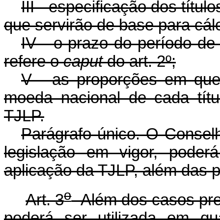
III - especificação dos títul
que servirão de base para cál
IV - o prazo do período de
refere o
caput
do art. 2º;
V - as proporções em que
moeda nacional de cada títu
TJLP.
Parágrafo único. O Consel
legislação em vigor, poder
aplicação da TJLP, além das p
o
Art. 3
Além dos casos prev
poderá ser utilizada em qu