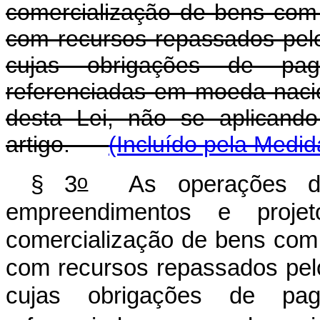
comercialização de bens com 
com recursos repassados pel
cujas obrigações de pa
referenciadas em moeda nacion
desta Lei, não se aplicando
artigo.
(Incluído pela Medid
o
§ 3
As operações do
empreendimentos e proje
comercialização de bens com 
com recursos repassados pel
cujas obrigações de pa