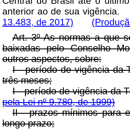
Central do Brasil até o último
anterior ao de sua vigência.
13.483, de 2017)
(Produção
Art. 3º As normas a que se
baixadas pelo Conselho Mon
outros aspectos, sobre:
I - período de vigência da
três meses;
I - período de vig
pela Lei nº 9.780, de 1999)
II - prazos mínimos para 
longo prazo;