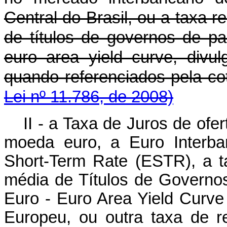
Central do Brasil, ou a taxa 
de títulos de governos de p
euro area yield curve
, divu
quando referenciados pel
Lei nº 11.786, de 2008)
II - a Taxa de Juros de ofe
moeda euro, a
Euro Interb
Short-Term Rate
(
ESTR
), a 
média de Títulos de Govern
Euro -
Euro Area Yield Curv
Europeu, ou outra taxa de r