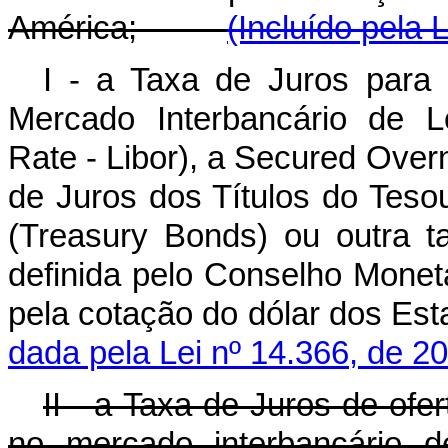
América;
(Incluído pela 
I - a Taxa de Juros para
Mercado Interbancário de L
Rate - Libor
), a
Secured Overn
de Juros dos Títulos do Tes
(
Treasury Bonds
) ou outra t
definida pelo Conselho Monet
pela cotação do dólar dos E
dada pela Lei nº 14.366, de 2
II - a Taxa de Juros de of
no mercado interbancário d