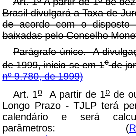
Art. 1º A partir de 1º de d
Brasil divulgará a Taxa de J
de acordo com o disposto
baixadas pelo Conselho Monet
Parágrafo único. A divulgaç
o
de 1999, inicia-se em 1
de
nº 9.780, de 1999)
o
o
Art. 1
A partir de 1
de ou
Longo Prazo - TJLP terá per
calendário e será calc
parâmetros: (
R