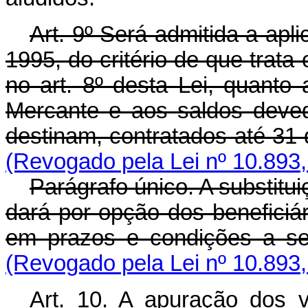
Art. 9º Será admitida a apl
1995, do critério de que trata 
no art. 8º desta Lei, quant
Mercante e aos saldos deve
destinam, contratados até 31
(Revogado pela Lei nº 10.893,
Parágrafo único. A substitu
dará por opção dos beneficiár
em prazos e condições a s
(Revogado pela Lei nº 10.893,
Art. 10. A apuração dos v