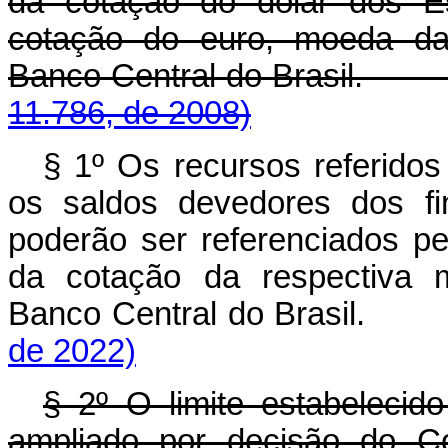
da cotação do dólar dos E
cotação do euro, moeda da 
Banco Central do B
11.786, de 2008)
§ 1º Os recursos referido
os saldos devedores dos fi
poderão ser referenciados pe
da cotação da respectiva m
Banco Central do Brasil
de 2022)
§ 2º O limite estabeleci
ampliado por decisão do Co