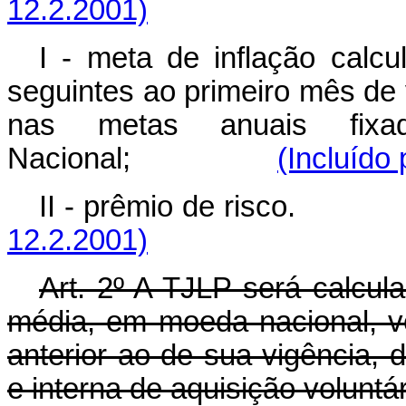
12.2.2001)
I - meta de inflação calc
seguintes ao primeiro mês de 
nas metas anuais fixa
Nacional;
(Incluído
II - prêmio de ri
12.2.2001)
Art. 2º A TJLP será calcula
média, em moeda nacional, v
anterior ao de sua vigência, d
e interna de aquisição voluntár