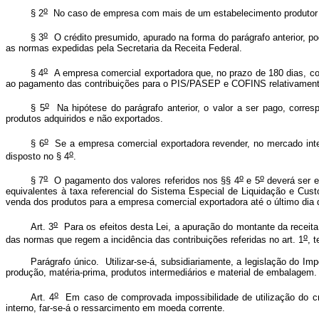
o
§ 2
No caso de empresa com mais de um estabelecimento produtor exp
o
§ 3
O crédito presumido, apurado na forma do parágrafo anterior, p
as normas expedidas pela Secretaria da Receita Federal.
o
§ 4
A empresa comercial exportadora que, no prazo de 180 dias, cont
ao pagamento das contribuições para o PIS/PASEP e COFINS relativamente 
o
§ 5
Na hipótese do parágrafo anterior, o valor a ser pago, corre
produtos adquiridos e não exportados.
o
§ 6
Se a empresa comercial exportadora revender, no mercado inte
o
disposto no § 4
.
o
o
o
§ 7
O pagamento dos valores referidos nos §§ 4
e 5
deverá ser e
equivalentes à taxa referencial do Sistema Especial de Liquidação e Cust
venda dos produtos para a empresa comercial exportadora até o último di
o
Art. 3
Para os efeitos desta Lei, a apuração do montante da receita 
o
das normas que regem a incidência das contribuições referidas no art. 1
, 
Parágrafo único. Utilizar-se-á, subsidiariamente, a legislação do I
produção, matéria-prima, produtos intermediários e material de embalagem.
o
Art. 4
Em caso de comprovada impossibilidade de utilização do cr
interno, far-se-á o ressarcimento em moeda corrente.