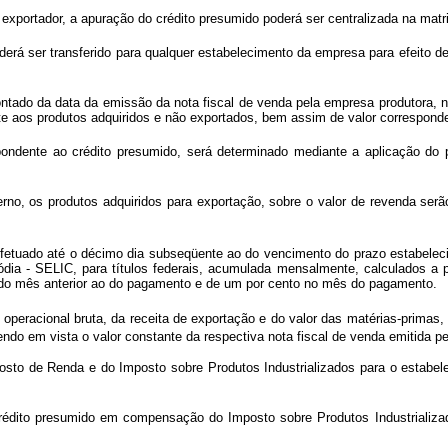
ortador, a apuração do crédito presumido poderá ser centralizada na matri
oderá ser transferido para qualquer estabelecimento da empresa para efeito
ado da data da emissão da nota fiscal de venda pela empresa produtora, não
aos produtos adquiridos e não exportados, bem assim de valor corresponden
spondente ao crédito presumido, será determinado mediante a aplicação do
rno, os produtos adquiridos para exportação, sobre o valor de revenda se
fetuado até o décimo dia subseqüente ao do vencimento do prazo estabeleci
ódia - SELIC, para títulos federais, acumulada mensalmente, calculados a 
a do mês anterior ao do pagamento e de um por cento no mês do pagamento.
operacional bruta, da receita de exportação e do valor das matérias-primas
tendo em vista o valor constante da respectiva nota fiscal de venda emitida pe
mposto de Renda e do Imposto sobre Produtos Industrializados para o estabel
édito presumido em compensação do Imposto sobre Produtos Industrializad