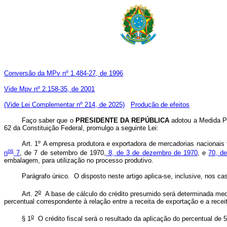
Conversão da MPv nº 1.484-27, de 1996
Vide Mpv nº 2.158-35, de 2001
(Vide Lei Complementar nº 214, de 2025)
Produção de efeitos
Faço saber que o
PRESIDENTE DA REPÚBLICA
adotou a Medida Pro
62 da Constituição Federal, promulgo a seguinte Lei:
Art. 1º A empresa produtora e exportadora de mercadorias nacionais 
o
s
n
7
, de 7 de setembro de 1970,
8, de 3 de dezembro de 1970
, e
70, d
embalagem, para utilização no processo produtivo.
Parágrafo único. O disposto neste artigo aplica-se, inclusive, nos c
o
Art. 2
A base de cálculo do crédito presumido será determinada median
percentual correspondente à relação entre a receita de exportação e a receit
o
§ 1
O crédito fiscal será o resultado da aplicação do percentual de 