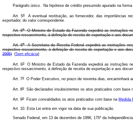
Parágrafo único. Na hipótese de crédito presumido apurado na forma
o
Art. 5
A eventual restituição, ao fornecedor, das importâncias re
exportador, do valor correspondente.
o
Art. 6
O Ministro de Estado da Fazenda expedirá as instruções nece
respectivo ressarcimento, à definição de receita de exportação e aos docum
o
Art. 6
A Secretaria da Receita Federal expedirá as instruções nece
respectivo ressarcimento, à definição de receita de exportação e aos doc
2005)
(
Sem eficácia
)
o
Art. 6
O Ministro de Estado da Fazenda expedirá as instruções nece
respectivo ressarcimento, à definição de receita de exportação e aos docum
o
Art. 7
O Poder Executivo, no prazo de noventa dias, encaminhará ao 
o
Art. 8
São declarados insubsistentes os atos praticados com base
o
Art. 9
Ficam convalidados os atos praticados com base na
Medida P
Art. 10. Esta Lei entra em vigor na data de sua publicação.
Senado Federal, em 13 de dezembro de 1996; 175º da Independência 