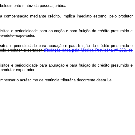
belecimento matriz da pessoa jurídica.
 compensação mediante crédito, implica imediato estorno, pelo produtor
itos e periodicidade para apuração e para fruição do crédito presumido e
 produtor exportador
.
itos e periodicidade para apuração e para fruição do crédito presumido e
pelo produtor exportador.
(Redação dada pela Medida Provisória nº 252, de
itos e periodicidade para apuração e para fruição do crédito presumido e
 produtor exportador
pensar o acréscimo de renúncia tributária decorrente desta Lei.