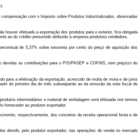
z.
 de compensação com o Imposto sobre Produtos Industrializados, observadas
 houver efetuado a exportação dos produtos para o exterior, fica obrigada
te ao do crédito presumido atribuído à empresa produtora vendedora.
 percentual de 5,37% sobre sessenta por cento do preço de aquisição dos
rão devidas as contribuições para o PIS/PASEP e COFINS, sem prejuízo do
do para a efetivação da exportação, acrescido de multa de mora e de juros
partir do primeiro dia do mês subseqüente ao da emissão da nota fiscal de
, produtos intermediários e material de embalagem será efetuada nos termos
lo fornecedor ao produtor exportador.
ecimento, respectivamente, dos conceitos de receita operacional bruta e de
os devido, pelo produtor exportador, nas operações de venda no mercado