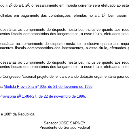
o
o
 do § 2
do art. 2
, o ressarcimento em moeda corrente será efetuado ao esta
o
colhidas em pagamento das contribuições referidas no art. 1
, bem assim a
ssárias ao cumprimento do disposto nesta Lei, inclusive quanto aos requis
entos fiscais comprobatórios dos lançamentos, a esse título, efetuados pelo
ssárias ao cumprimento do disposto nesta Lei, inclusive quanto aos requis
umentos fiscais comprobatórios dos lançamentos, a esse título, efetuados 
ssárias ao cumprimento do disposto nesta Lei, inclusive quanto aos requis
entos fiscais comprobatórios dos lançamentos, a esse título, efetuados pelo
Congresso Nacional projeto de lei cancelando dotação orçamentária para com
o
 na
Medida Provisória n
905, de 21 de fevereiro de 1995
.
o
rovisória n
1.484-27, de 22 de novembro de 1996
.
e 108º da República.
Senador JOSÉ SARNEY
Presidente do Senado Federal