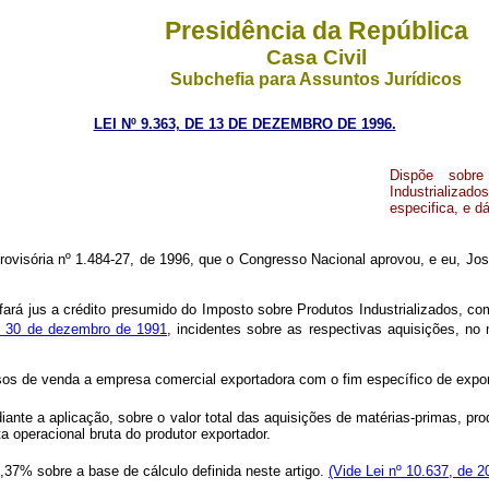
Presidência da República
Casa Civil
Subchefia para Assuntos Jurídicos
LEI Nº 9.363, DE 13 DE DEZEMBRO DE 1996.
Dispõe sobre
Industrializa
especifica, e d
visória nº 1.484-27, de 1996, que o Congresso Nacional aprovou, e eu, José 
fará jus a crédito presumido do Imposto sobre Produtos Industrializados, c
e 30 de dezembro de 1991
, incidentes sobre as respectivas aquisições, no 
asos de venda a empresa comercial exportadora com o fim específico de export
te a aplicação, sobre o valor total das aquisições de matérias-primas, produ
a operacional bruta do produtor exportador.
5,37% sobre a base de cálculo definida neste artigo.
(Vide Lei nº 10.637, de 2