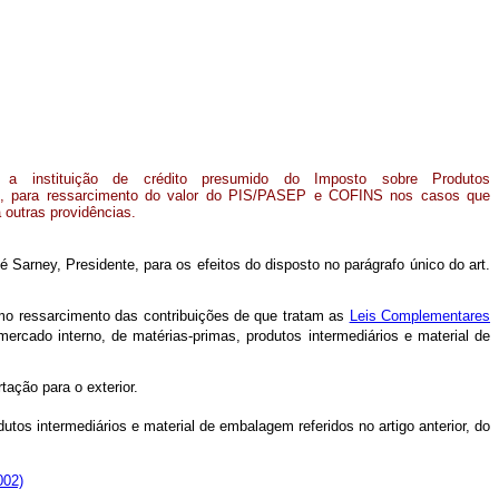
 a instituição de crédito presumido do Imposto sobre Produtos
dos, para ressarcimento do valor do PIS/PASEP e COFINS nos casos que
á outras providências.
Sarney, Presidente, para os efeitos do disposto no parágrafo único do art.
omo ressarcimento das contribuições de que tratam as
Leis Complementares
mercado interno, de matérias-primas, produtos intermediários e material de
ação para o exterior.
tos intermediários e material de embalagem referidos no artigo anterior, do
002)